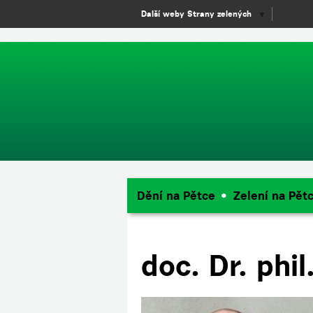
window.dataLayer = window.dataLayer || []; function gtag(){dataLayer.
Další weby Strany zelených
▼
Dění na Pětce
Zelení na Pět
doc. Dr. phil