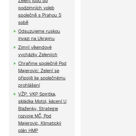
Zelení jdou do
podzimních voleb
společně s Prahou 5
sobě
Odsuzujeme ruskou
invazi na Ukrajinu
m
Zimní víkendové
vycházky Zelených
Chraňme společně Pod
Majerovic: Zelení se
připojili ke společnému
prohlášení
VŽP: VKP Spiritka,
skládka Motol, kácení U
Blaženky, Strategie
rozvoje MČ, Pod
Majerovic, Klimatický
plán HMP