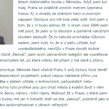
letech doktorského studia v Německu. Když jsem byl
malý, Praha se zvláštně vonícím metrem (zejména
trasou A), s divadly se známými herci a ovocným
nápojem Olympus pro mě byla velký svět. Snil jsem o
tom, že v ní budu jednou žít. V onom roce 1999 jsem
měl pocit, že jsem si to dlouhým a poměrně náročný
studiem zasloužil. Že to nebude procházka růžovým
sadem, jsem tušil, to, že si z platu učitele, byť
vysokoškolského, nemůžu v Praze dovolit slušné
různě „flikovat“, jsem svým zahraničním kolegům ale vysvětloval
Mimochodem let, po která městu šel příjem z mé daně z příjmu.
zhoršuje. Městské části včetně Prahy 5 svůj bytový fond téměř
eveloperských projektech, pokud nejsou nabízené přímo „na
věka s platem učitele, o knihovnicích, pečovatelích nebo
chny tyto profese jsou pro chod města a kvalitní život v něm
íc ženou nahoru i tržní nájmy. Možnost žít v Praze, o které jsem
 budou mít jen ti bohatší, kteří se zde „zakoupí“, podobně jako si
ávo spolurozhodovat o věcech veřejných.