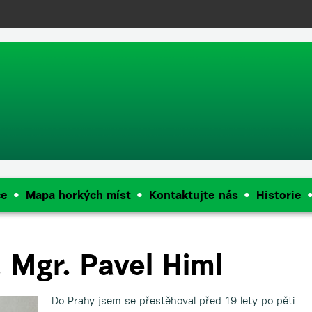
push(arguments);} gtag('js', new Date()); gtag('config', 'UA-144909968
ce
Mapa horkých míst
Kontaktujte nás
Historie
. Mgr. Pavel Himl
Do Prahy jsem se přestěhoval před 19 lety po pěti