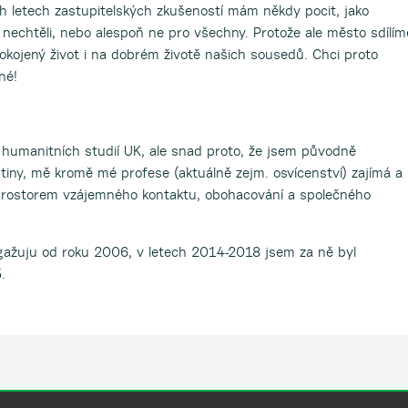
ech letech zastupitelských zkušeností mám někdy pocit, jako
 nechtěli, nebo alespoň ne pro všechny. Protože ale město sdílím
pokojený život i na dobrém životě našich sousedů. Chci proto
né!
 humanitních studií UK, ale snad proto, že jsem původně
štiny, mě kromě mé profese (aktuálně zejm. osvícenství) zajímá a
ě prostorem vzájemného kontaktu, obohacování a společného
gažuju od roku 2006, v letech 2014-2018 jsem za ně byl
.