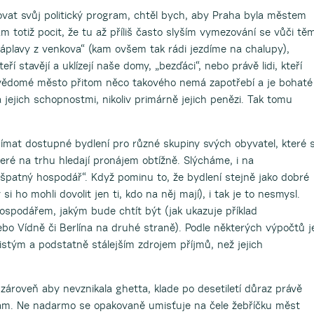
vat svůj politický program, chtěl bych, aby Praha byla městem
 totiž pocit, že tu až příliš často slyším vymezování se vůči tě
náplavy z venkova“ (kam ovšem tak rádi jezdíme na chalupy),
teří stavějí a uklízejí naše domy, „bezďáci“, nebo právě lidi, kteří
bevědomé město přitom něco takového nemá zapotřebí a je bohaté
 a jejich schopnostmi, nikoliv primárně jejich penězi. Tak tomu
ímat dostupné bydlení pro různé skupiny svých obyvatel, které s
eré na trhu hledají pronájem obtížně. Slýcháme, i na
 špatný hospodář“. Když pominu to, že bydlení stejně jako dobré
si ho mohli dovolit jen ti, kdo na něj mají), i tak je to nesmysl.
spodářem, jakým bude chtít být (jak ukazuje příklad
o Vídně či Berlína na druhé straně). Podle některých výpočtů j
stým a podstatně stálejším zdrojem příjmů, než jejich
zároveň aby nevznikala ghetta, klade po desetiletí důraz právě
nám. Ne nadarmo se opakovaně umisťuje na čele žebříčku měst