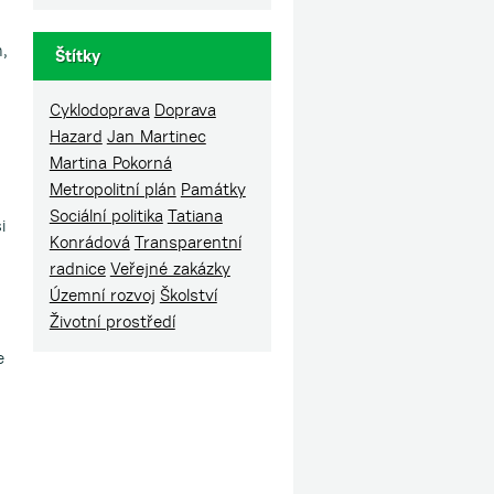
m,
Štítky
Cyklodoprava
Doprava
Hazard
Jan Martinec
Martina Pokorná
Metropolitní plán
Památky
Sociální politika
Tatiana
i
Konrádová
Transparentní
radnice
Veřejné zakázky
Územní rozvoj
Školství
Životní prostředí
e