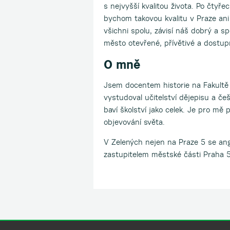
s nejvyšší kvalitou života. Po čtyř
bychom takovou kvalitu v Praze ani
všichni spolu, závisí náš dobrý a s
město otevřené, přívětivé a dostup
O mně
Jsem docentem historie na Fakultě
vystudoval učitelství dějepisu a če
baví školství jako celek. Je pro m
objevování světa.
V Zelených nejen na Praze 5 se an
zastupitelem městské části Praha 5