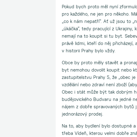
Pokud bych proto měl nyní zformulo
pro každého, ne jen pro někoho. Mám
„co k nám nepatří“. Ať už jsou to „
„úkáčka“, tedy pracující z Ukrajiny, k
nemají na to koupit si tu byt. Se
právě lidmi, kteří do něj přicházejí,
v historii Prahy bylo vždy.
Obce by proto měly stavět a pronaj
byt nemohou dovolit koupit nebo kt
zastupitelstvu Prahy 5, že „obec je
vzdělání nebo zdraví není zboží (aby 
Obec i stát může být tak dobrým ho
budějovického Budvaru na jedné neb
nájem z dobře spravovaných bytů ji
jednorázový prodej.
Na to, aby bydlení bylo dostupné a 
třeba Vídeň, kterou velmi dobře z