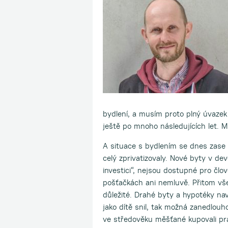
bydlení, a musím proto plný úvazek 
ještě po mnoho následujících let. 
A situace s bydlením se dnes zase 
celý zprivatizovaly. Nové byty v d
investici“, nejsou dostupné pro člo
pošťačkách ani nemluvě. Přitom vše
důležité. Drahé byty a hypotéky nav
jako dítě snil, tak možná zanedlouho
ve středověku měšťané kupovali pr