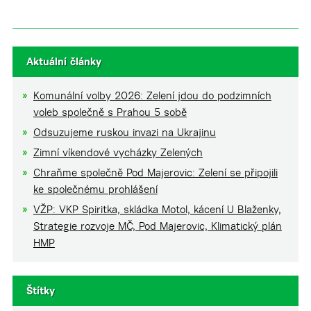
Aktuální články
Komunální volby 2026: Zelení jdou do podzimních
voleb společně s Prahou 5 sobě
Odsuzujeme ruskou invazi na Ukrajinu
Zimní víkendové vycházky Zelených
Chraňme společně Pod Majerovic: Zelení se připojili
ke společnému prohlášení
VŽP: VKP Spiritka, skládka Motol, kácení U Blaženky,
Strategie rozvoje MČ, Pod Majerovic, Klimatický plán
HMP
Štítky