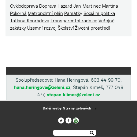
Cyklodoprava
Doprava
Hazard
Jan Martinec
Martina
Pokorná
Metropolitní plán
Památky
Sociální politika
Tatiana Konrádová
Transparentní radnice
Veřejné
zakázky
Územní rozvoj
Školství
Životní prostředí
Spolupředsedové: Hana Heringová, 603 44 99 70,
hana.heringova@zeleni.cz
, Štepán Klimeš, 777 048
477,
stepan.klimes@zeleni.cz
Další weby Strany zelených
▼