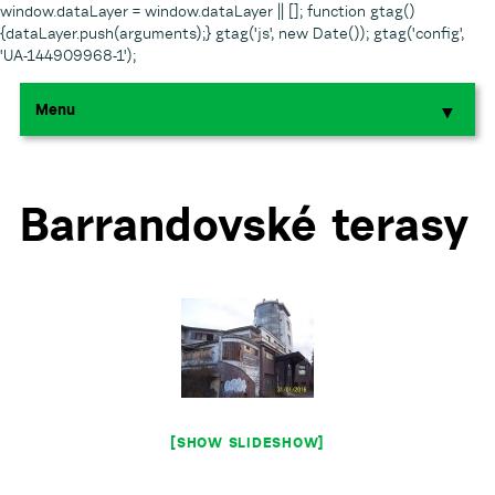
window.dataLayer = window.dataLayer || []; function gtag()
{dataLayer.push(arguments);} gtag('js', new Date()); gtag('config',
'UA-144909968-1');
Menu
▼
▼
▼
Barrandovské terasy
▼
▼
[SHOW SLIDESHOW]
▼