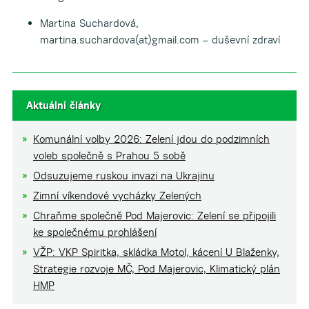
Martina Suchardová,
martina.suchardova(at)gmail.com – duševní zdraví
Aktuální články
Komunální volby 2026: Zelení jdou do podzimních
voleb společně s Prahou 5 sobě
Odsuzujeme ruskou invazi na Ukrajinu
Zimní víkendové vycházky Zelených
Chraňme společně Pod Majerovic: Zelení se připojili
ke společnému prohlášení
VŽP: VKP Spiritka, skládka Motol, kácení U Blaženky,
Strategie rozvoje MČ, Pod Majerovic, Klimatický plán
HMP