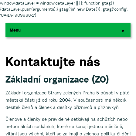
window.dataLayer = window.dataLayer || []; function gtag()
{dataLayer.push(arguments);} gtag('js', new Date()); gtag('config',
'UA-144909968-1');
Menu
▼
▼
▼
Kontaktujte nás
▼
Základní organizace (ZO)
▼
Základní organizace Strany zelených Praha 5 působí v páté
městské části již od roku 2004. V současnosti má několik
desítek členů a členek a desítky příznivců a příznivkyň.
Členové a členky se pravidelně setkávají na schůzích nebo
neformálních setkáních, které se konají jednou měsíčně,
▼
vítáni jsou všichni, kteří se zajímají o zelenou politiku či dění