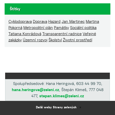
Štítky
Cyklodoprava
Doprava
Hazard
Jan Martinec
Martina
Pokorná
Metropolitní plán
Památky
Sociální politika
Tatiana Konrádová
Transparentní radnice
Veřejné
zakázky
Územní rozvoj
Školství
Životní prostředí
Spolupředsedové: Hana Heringová, 603 44 99 70,
hana.heringova@zeleni.cz
, Štepán Klimeš, 777 048
477,
stepan.klimes@zeleni.cz
Další weby Strany zelených
▼