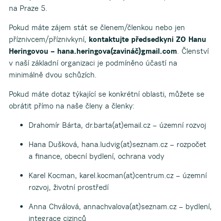
na Praze 5.
Pokud máte zájem stát se členem/členkou nebo jen
příznivcem/příznivkyní,
kontaktujte
předsedkyni ZO Hanu
Heringovou – hana.heringova(zavináč)gmail.com
. Členství
v naší základní organizaci je podmíněno účastí na
minimálně dvou schůzích.
Pokud máte dotaz týkající se konkrétní oblasti, můžete se
obrátit přímo na naše členy a členky:
Drahomír Bárta, dr.barta(at)email.cz – územní rozvoj
Hana Dušková, hana.ludvig(at)seznam.cz – rozpočet
a finance, obecní bydlení, ochrana vody
Karel Kocman, karel.kocman(at)centrum.cz – územní
rozvoj, životní prostředí
Anna Chválová, annachvalova(at)seznam.cz – bydlení,
integrace cizinců