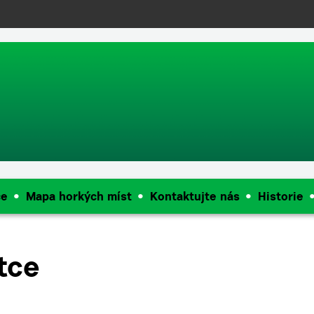
push(arguments);} gtag('js', new Date()); gtag('config', 'UA-144909968
ce
Mapa horkých míst
Kontaktujte nás
Historie
tce