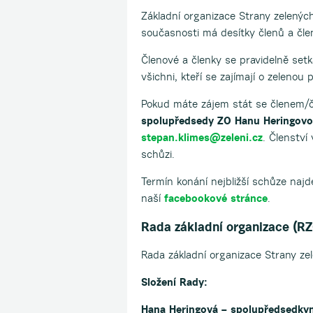
Základní organizace Strany zelenýc
současnosti má desítky členů a člen
Členové a členky se pravidelně setk
všichni, kteří se zajímají o zelenou p
Pokud máte zájem stát se členem/č
spolupředsedy ZO Hanu Heringov
stepan.klimes@zeleni.cz
. Členství
schůzi.
Termín konání nejbližší schůze naj
naší
facebookové stránce
.
Rada základní organizace (R
Rada základní organizace Strany ze
Složení Rady:
Hana Heringová – spolupředsedky