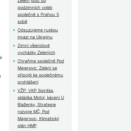
Zelení jdou do
podzimních voleb
společně s Prahou 5
sobě
Odsuzujeme ruskou
invazi na Ukrajinu
Zimní víkendové
vycházky Zelených
né
Chraňme společně Pod
Majerovic: Zelení se
připojili ke společnému
a
prohlášení
VŽP: VKP Spiritka,
skládka Motol, kácení U
Blaženky, Strategie
rozvoje MČ, Pod
Majerovic, Klimatický
plán HMP