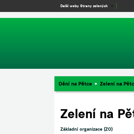
window.dataLayer = window.dataLayer || []; function gtag(){dataLayer.
Další weby Strany zelených
▼
Dění na Pětce
Zelení na Pět
Zelení na Pě
Základní organizace (ZO)