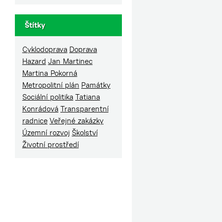
Štítky
Cyklodoprava
Doprava
Hazard
Jan Martinec
Martina Pokorná
Metropolitní plán
Památky
Sociální politika
Tatiana
Konrádová
Transparentní
radnice
Veřejné zakázky
Územní rozvoj
Školství
Životní prostředí