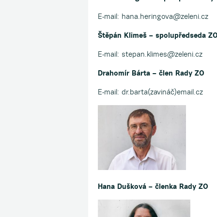
E-mail: hana.heringova@zeleni.cz
Štěpán Klimeš – spolupředseda Z
E-mail: stepan.klimes@zeleni.cz
Drahomír Bárta – člen Rady ZO
E-mail: dr.barta(zavináč)email.cz
Hana Dušková – členka Rady ZO