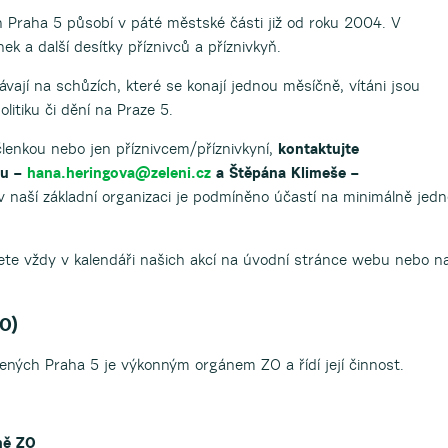
h Praha 5 působí v páté městské části již od roku 2004. V
ek a další desítky příznivců a příznivkyň.
ávají na schůzích, které se konají jednou měsíčně, vítáni jsou
olitiku či dění na Praze 5.
lenkou nebo jen příznivcem/příznivkyní,
kontaktujte
ou –
hana.heringova@zeleni.cz
a Štěpána Klimeše –
 v naší základní organizaci je podmíněno účastí na minimálně jed
dete vždy v kalendáři našich akcí na úvodní stránce webu nebo n
ZO)
lených Praha 5 je výkonným orgánem ZO a řídí její činnost.
ně ZO