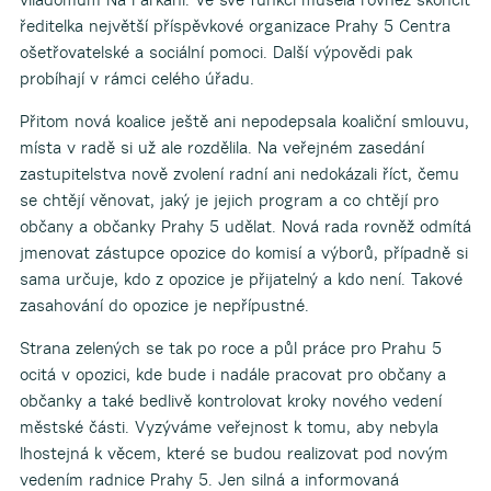
ředitelka největší příspěvkové organizace Prahy 5 Centra
ošetřovatelské a sociální pomoci. Další výpovědi pak
probíhají v rámci celého úřadu.
Přitom nová koalice ještě ani nepodepsala koaliční smlouvu,
místa v radě si už ale rozdělila. Na veřejném zasedání
zastupitelstva nově zvolení radní ani nedokázali říct, čemu
se chtějí věnovat, jaký je jejich program a co chtějí pro
občany a občanky Prahy 5 udělat. Nová rada rovněž odmítá
jmenovat zástupce opozice do komisí a výborů, případně si
sama určuje, kdo z opozice je přijatelný a kdo není. Takové
zasahování do opozice je nepřípustné.
Strana zelených se tak po roce a půl práce pro Prahu 5
ocitá v opozici, kde bude i nadále pracovat pro občany a
občanky a také bedlivě kontrolovat kroky nového vedení
městské části. Vyzýváme veřejnost k tomu, aby nebyla
lhostejná k věcem, které se budou realizovat pod novým
vedením radnice Prahy 5. Jen silná a informovaná