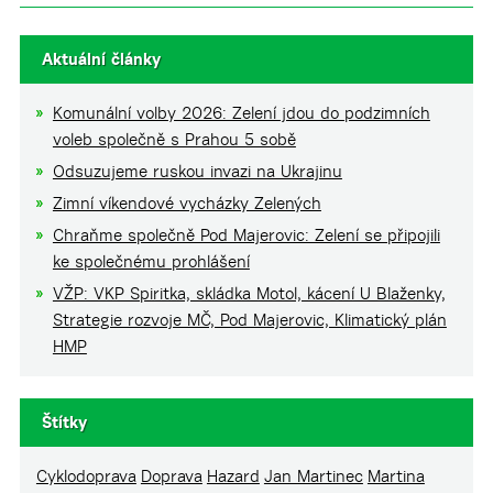
Aktuální články
Komunální volby 2026: Zelení jdou do podzimních
voleb společně s Prahou 5 sobě
Odsuzujeme ruskou invazi na Ukrajinu
Zimní víkendové vycházky Zelených
Chraňme společně Pod Majerovic: Zelení se připojili
ke společnému prohlášení
VŽP: VKP Spiritka, skládka Motol, kácení U Blaženky,
Strategie rozvoje MČ, Pod Majerovic, Klimatický plán
HMP
Štítky
Cyklodoprava
Doprava
Hazard
Jan Martinec
Martina