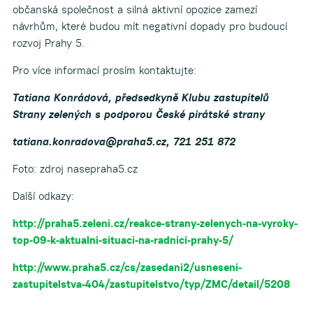
občanská společnost a silná aktivní opozice zamezí
návrhům, které budou mít negativní dopady pro budoucí
rozvoj Prahy 5.
Pro více informací prosím kontaktujte:
Tatiana Konrádová, předsedkyně Klubu zastupitelů
Strany zelených s podporou České pirátské strany
tatiana.konradova@praha5.cz, 721 251 872
Foto: zdroj nasepraha5.cz
Další odkazy:
http://praha5.zeleni.cz/reakce-strany-zelenych-na-vyroky-
top-09-k-aktualni-situaci-na-radnici-prahy-5/
http://www.praha5.cz/cs/zasedani2/usneseni-
zastupitelstva-404/zastupitelstvo/typ/ZMC/detail/5208