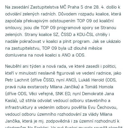
Na zasedání Zastupitelstva MČ Praha 5 dne 28. 4. došlo k
odvolání zelených radních. Důvodem rozpadu koalice, která
započala překvapivým odstoupením TOP 09 od koaliční
smlouvy, jsou dle TOP 09 programové spory se Stranou
zelených. Strany koalice SZ, ČSSD a KDU-ČSL chtěly i
nadále pokračovat v koalici a plnit program. Jak se ukázalo
na zastupitelstvu, TOP 09 byla už dlouhé měsíce
domluvena na nové koalici s ANO a ODS.
Neuběhl ani týden a nová rada, ve které zasedli i politici,
kteří v minulosti neslavně figurovali ve vedení radnice, jako
Petr Lachnit (dříve ČSSD, nyní ANO), Lukáš Herold (ODS,
pravá ruka exstarosty Milana Jančíka) a Tomáš Homola
(dříve ODS, Věci veřejné, SNK ED, nyní Demokraté Jana
Kasla), už stihla odvolat vedoucí odboru stavebního a
infrastruktury a vedením odboru pověřila Evu Čechovou,
vedoucí odboru územního rozhodování za vlády Milana
Jančíka, která je mj. zodpovědná i za územní rozhodnutí k
viladomům Na Farkáni. Ve své funkci musela rovněž skončit