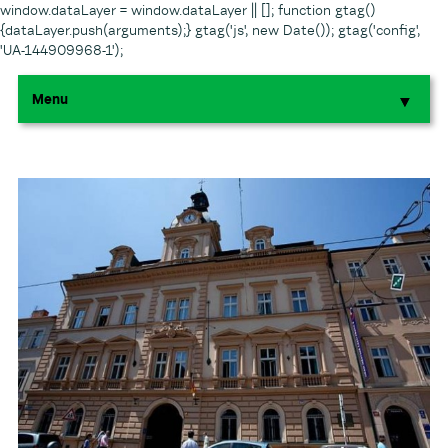
window.dataLayer = window.dataLayer || []; function gtag()
{dataLayer.push(arguments);} gtag('js', new Date()); gtag('config',
'UA-144909968-1');
Menu
▼
▼
▼
▼
▼
▼