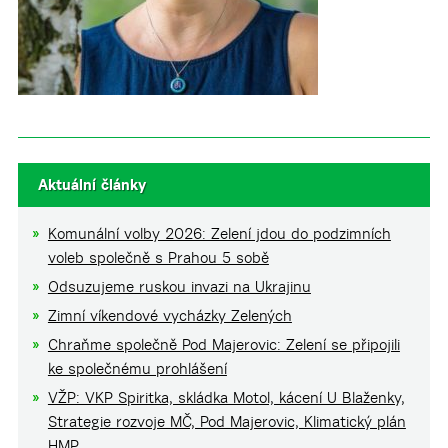
Aktuální články
Komunální volby 2026: Zelení jdou do podzimních
voleb společně s Prahou 5 sobě
Odsuzujeme ruskou invazi na Ukrajinu
Zimní víkendové vycházky Zelených
Chraňme společně Pod Majerovic: Zelení se připojili
ke společnému prohlášení
VŽP: VKP Spiritka, skládka Motol, kácení U Blaženky,
Strategie rozvoje MČ, Pod Majerovic, Klimatický plán
HMP