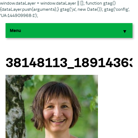
window.dataLayer = window.dataLayer || []; function gtag()
{dataLayer.push(arguments);} gtag('js', new Date()); gtag('config',
'UA-144909968-1');
Menu
▼
▼
▼
38148113_18914363
▼
▼
▼