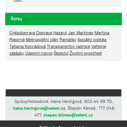
Štítky
Cyklodoprava
Doprava
Hazard
Jan Martinec
Martina
Pokorná
Metropolitní plán
Památky
Sociální politika
Tatiana Konrádová
Transparentní radnice
Veřejné
zakázky
Územní rozvoj
Školství
Životní prostředí
Spolupředsedové: Hana Heringová, 603 44 99 70,
hana.heringova@zeleni.cz
, Štepán Klimeš, 777 048
477,
stepan.klimes@zeleni.cz