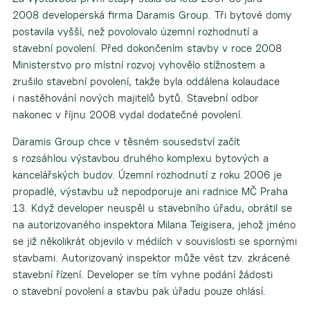
2008 developerská firma Daramis Group. Tři bytové domy
postavila vyšší, než povolovalo územní rozhodnutí a
stavební povolení. Před dokončením stavby v roce 2008
Ministerstvo pro místní rozvoj vyhovělo stížnostem a
zrušilo stavební povolení, takže byla oddálena kolaudace
i nastěhování nových majitelů bytů. Stavební odbor
nakonec v říjnu 2008 vydal dodatečné povolení.
Daramis Group chce v těsném sousedství začít
s rozsáhlou výstavbou druhého komplexu bytových a
kancelářských budov. Územní rozhodnutí z roku 2006 je
propadlé, výstavbu už nepodporuje ani radnice MČ Praha
13. Když developer neuspěl u stavebního úřadu, obrátil se
na autorizovaného inspektora Milana Teigisera, jehož jméno
se již několikrát objevilo v médiích v souvislosti se spornými
stavbami. Autorizovaný inspektor může vést tzv. zkrácené
stavební řízení. Developer se tím vyhne podání žádosti
o stavební povolení a stavbu pak úřadu pouze ohlásí.