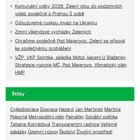
Komunální volby 2026: Zelení jdou do podzimních
voleb společně s Prahou 5 sobě
Odsuzujeme ruskou invazi na Ukrajinu
Zimní víkendové vycházky Zelených
Chraňme společně Pod Majerovic: Zelení se připojili
ke společnému prohlášení
VŽP: VKP Spiritka, skládka Motol, kácení U Blaženky,
Strategie rozvoje MČ, Pod Majerovic, Klimatický plán
HMP
Štítky
Cyklodoprava
Doprava
Hazard
Jan Martinec
Martina
Pokorná
Metropolitní plán
Památky
Sociální politika
Tatiana Konrádová
Transparentní radnice
Veřejné
zakázky
Územní rozvoj
Školství
Životní prostředí