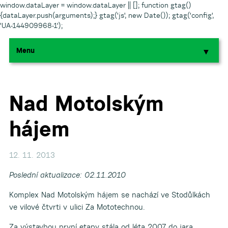
window.dataLayer = window.dataLayer || []; function gtag()
{dataLayer.push(arguments);} gtag('js', new Date()); gtag('config',
'UA-144909968-1');
Menu
▼
▼
▼
Nad Motolským
hájem
▼
▼
12. 11. 2013
Poslední aktualizace: 02.11.2010
Komplex Nad Motolským hájem se nachází ve Stodůlkách
ve vilové čtvrti v ulici Za Mototechnou.
▼
Za výstavbou první etapy stála od léta 2007 do jara