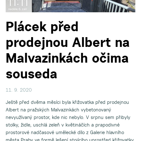
Plácek před
prodejnou Albert na
Malvazinkách očima
souseda
11. 9. 2020
Ještě před dvěma měsíci byla křižovatka před prodejnou
Albert na pražských Malvazinkách vybetonovaný
nevyužívaný prostor, kde nic nebylo. V srpnu sem přibyly
stolky, židle, uschlá zeleň v květináčích a prapodivné
prostorové nadčasové umělecké dílo z Galerie hlavního
města Prahy ve formě lešení stojícího uprostřed křižovatky