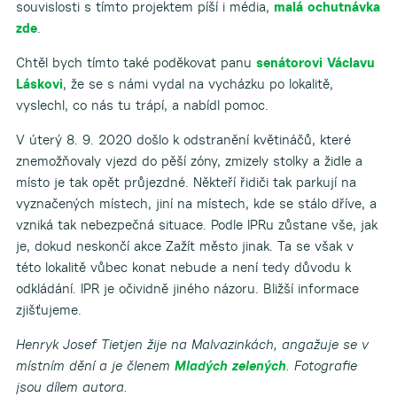
souvislosti s tímto projektem píší i média,
malá ochutnávka
zde
.
Chtěl bych tímto také poděkovat panu
senátorovi Václavu
Láskovi
, že se s námi vydal na vycházku po lokalitě,
vyslechl, co nás tu trápí, a nabídl pomoc.
V úterý 8. 9. 2020 došlo k odstranění květináčů, které
znemožňovaly vjezd do pěší zóny, zmizely stolky a židle a
místo je tak opět průjezdné. Někteří řidiči tak parkují na
vyznačených místech, jiní na místech, kde se stálo dříve, a
vzniká tak nebezpečná situace. Podle IPRu zůstane vše, jak
je, dokud neskončí akce Zažít město jinak. Ta se však v
této lokalitě vůbec konat nebude a není tedy důvodu k
odkládání. IPR je očividně jiného názoru. Bližší informace
zjišťujeme.
Henryk Josef Tietjen žije na Malvazinkách, angažuje se v
místním dění a je členem
Mladých zelených
. Fotografie
jsou dílem autora.