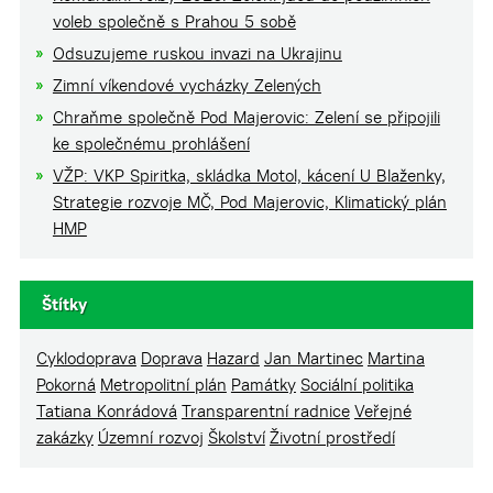
voleb společně s Prahou 5 sobě
Odsuzujeme ruskou invazi na Ukrajinu
Zimní víkendové vycházky Zelených
Chraňme společně Pod Majerovic: Zelení se připojili
ke společnému prohlášení
VŽP: VKP Spiritka, skládka Motol, kácení U Blaženky,
Strategie rozvoje MČ, Pod Majerovic, Klimatický plán
HMP
Štítky
Cyklodoprava
Doprava
Hazard
Jan Martinec
Martina
Pokorná
Metropolitní plán
Památky
Sociální politika
Tatiana Konrádová
Transparentní radnice
Veřejné
zakázky
Územní rozvoj
Školství
Životní prostředí