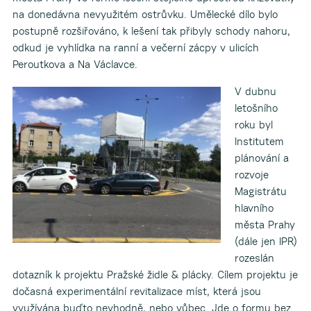
na donedávna nevyužitém ostrůvku. Umělecké dílo bylo
postupně rozšiřováno, k lešení tak přibyly schody nahoru,
odkud je vyhlídka na ranní a večerní zácpy v ulicích
Peroutkova a Na Václavce.
V dubnu
letošního
roku byl
Institutem
plánování a
rozvoje
Magistrátu
hlavního
města Prahy
(dále jen IPR)
rozeslán
dotazník k projektu Pražské židle & plácky. Cílem projektu je
dočasná experimentální revitalizace míst, která jsou
využívána buďto nevhodně, nebo vůbec. Jde o formu bez