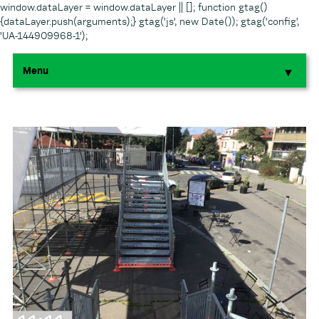
window.dataLayer = window.dataLayer || []; function gtag()
{dataLayer.push(arguments);} gtag('js', new Date()); gtag('config',
'UA-144909968-1');
Menu
▼
▼
▼
▼
▼
▼