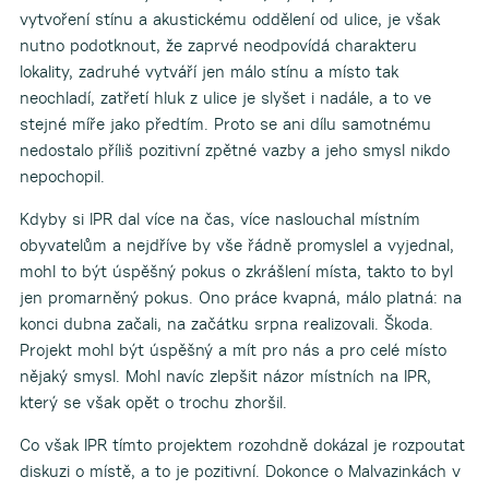
vytvoření stínu a akustickému oddělení od ulice, je však
nutno podotknout, že zaprvé neodpovídá charakteru
lokality, zadruhé vytváří jen málo stínu a místo tak
neochladí, zatřetí hluk z ulice je slyšet i nadále, a to ve
stejné míře jako předtím. Proto se ani dílu samotnému
nedostalo příliš pozitivní zpětné vazby a jeho smysl nikdo
nepochopil.
Kdyby si IPR dal více na čas, více naslouchal místním
obyvatelům a nejdříve by vše řádně promyslel a vyjednal,
mohl to být úspěšný pokus o zkrášlení místa, takto to byl
jen promarněný pokus. Ono práce kvapná, málo platná: na
konci dubna začali, na začátku srpna realizovali. Škoda.
Projekt mohl být úspěšný a mít pro nás a pro celé místo
nějaký smysl. Mohl navíc zlepšit názor místních na IPR,
který se však opět o trochu zhoršil.
Co však IPR tímto projektem rozohdně dokázal je rozpoutat
diskuzi o místě, a to je pozitivní. Dokonce o Malvazinkách v