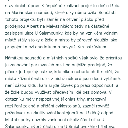
stavebních úprav. K úspěšné realizaci projektu došlo třeba
na Mariánském náměstí, které díky němu ožilo. Součástí
tohoto projektu byl i záměr na oživení plácku před
prodejnou Albert na Malvazinkách: tedy na částečné
zaslepení ulice U Šalamounky, kde by na vzniklém volném
místě stály stolky a židle a místo by zároveň sloužilo jako
propojení mezi chodníkem a nevyužitým ostrůvkem.
Námitkou sousedů a místních spolků však bylo, že prioritou
je zachování parkovacích míst co nejblíže prodejně, že
plácek je tepelný ostrov, kde nikdo nebude chtít sedět, že
místo křížení šesti ulic, z nichž některé jsou dosti vytížené,
není oázou klidu, kam si jde člověk po práci odpočinout, a
že židle budou využívat především lidé bez domova. V
dotazníku měly nejpozitivnější ohlas trhy, intenzivní
rozšíření zeleně a přidání cyklostojanů, zazněl rovněž
požadavek na zkultivování kontejnerů na tříděný odpad.
Místní spolky navrhly zaslepení nikoliv části ulice U
Šalamounky, nýbrž části ulice U Smíchovského hřbitova,