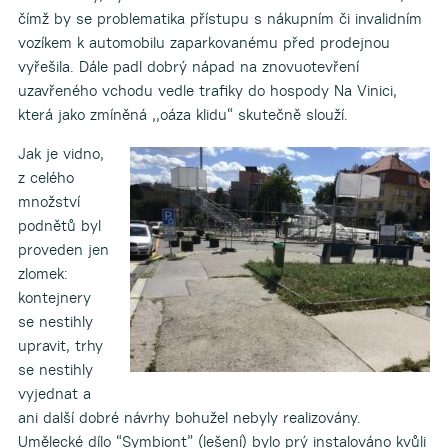
čímž by se problematika přístupu s nákupním či invalidním
vozíkem k automobilu zaparkovanému před prodejnou
vyřešila. Dále padl dobrý nápad na znovuotevření
uzavřeného vchodu vedle trafiky do hospody Na Vinici,
která jako zmíněná ,,oáza klidu“ skutečně slouží.
Jak je vidno,
z celého
množství
podnětů byl
proveden jen
zlomek:
kontejnery
se nestihly
upravit, trhy
se nestihly
vyjednat a
ani další dobré návrhy bohužel nebyly realizovány.
Umělecké dílo “Symbiont” (lešení) bylo prý instalováno kvůli