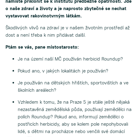
namístě přiklonit se k institutu předběžné opatrnosti. Jde
o naše zdraví a životy a je naprosto zbytečné se nechat
vystavovat rakovinotvrným látkám.
Škodlivých vlivů na zdraví je v našem životním prostředí až
dost a není třeba k nim přidávat další.
Ptám se vás, pane místostarosto:
Je na území naší MČ používán herbicid Roundup?
Pokud ano, v jakých lokalitách je používán?
Je používán na dětských hřištích, sportovištích a ve
školních areálech?
Vzhledem k tomu, že na Praze 5 je stále ještě nějaká
nezastavěná zemědělská půda, používají zemědělci na
polích Roundup? Pokud ano, informují zemědělci o
postřicích herbicidy, aby se kolem pole nepohybovali
lidé, s dětmi na procházce nebo venčili své domácí