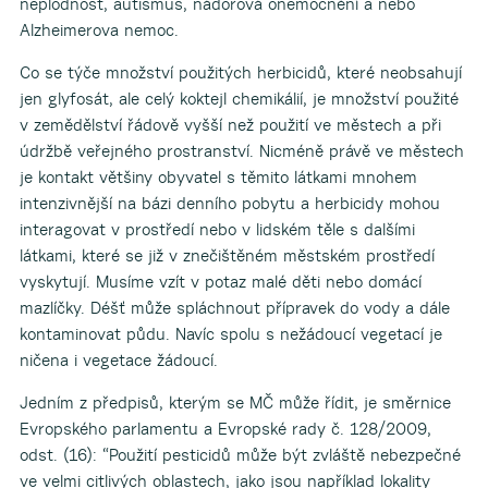
neplodnost, autismus, nádorová onemocnění a nebo
Alzheimerova nemoc.
Co se týče množství použitých herbicidů, které neobsahují
jen glyfosát, ale celý koktejl chemikálií, je množství použité
v zemědělství řádově vyšší než použití ve městech a při
údržbě veřejného prostranství. Nicméně právě ve městech
je kontakt většiny obyvatel s těmito látkami mnohem
intenzivnější na bázi denního pobytu a herbicidy mohou
interagovat v prostředí nebo v lidském těle s dalšími
látkami, které se již v znečištěném městském prostředí
vyskytují. Musíme vzít v potaz malé děti nebo domácí
mazlíčky. Déšť může spláchnout přípravek do vody a dále
kontaminovat půdu. Navíc spolu s nežádoucí vegetací je
ničena i vegetace žádoucí.
Jedním z předpisů, kterým se MČ může řídit, je směrnice
Evropského parlamentu a Evropské rady č. 128/2009,
odst. (16): “Použití pesticidů může být zvláště nebezpečné
ve velmi citlivých oblastech, jako jsou například lokality