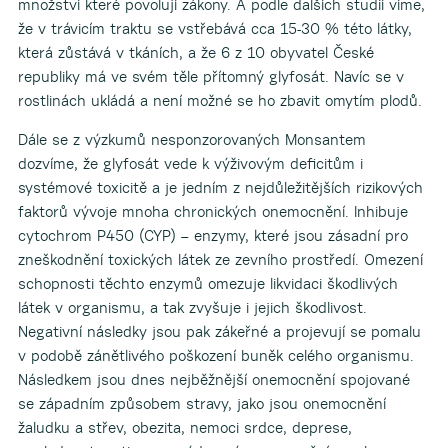
množství které povolují zákony. A podle dalších studií víme,
že v trávicím traktu se vstřebává cca 15-30 % této látky,
která zůstává v tkáních, a že 6 z 10 obyvatel České
republiky má ve svém těle přítomný glyfosát. Navíc se v
rostlinách ukládá a není možné se ho zbavit omytím plodů.
Dále se z výzkumů nesponzorovaných Monsantem
dozvíme, že glyfosát vede k výživovým deficitům i
systémové toxicitě a je jedním z nejdůležitějších rizikových
faktorů vývoje mnoha chronických onemocnění. Inhibuje
cytochrom P450 (CYP) – enzymy, které jsou zásadní pro
zneškodnění toxických látek ze zevního prostředí. Omezení
schopnosti těchto enzymů omezuje likvidaci škodlivých
látek v organismu, a tak zvyšuje i jejich škodlivost.
Negativní následky jsou pak zákeřné a projevují se pomalu
v podobě zánětlivého poškození buněk celého organismu.
Následkem jsou dnes nejběžnější onemocnění spojované
se západním způsobem stravy, jako jsou onemocnění
žaludku a střev, obezita, nemoci srdce, deprese,