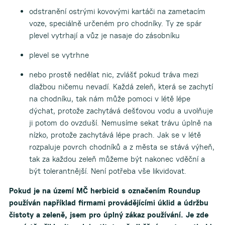
odstranění ostrými kovovými kartáči na zametacím
voze, speciálně určeném pro chodníky. Ty ze spár
plevel vytrhají a vůz je nasaje do zásobníku
plevel se vytrhne
nebo prostě nedělat nic, zvlášť pokud tráva mezi
dlažbou ničemu nevadí. Každá zeleň, která se zachytí
na chodníku, tak nám může pomoci v létě lépe
dýchat, protože zachytává dešťovou vodu a uvolňuje
ji potom do ovzduší. Nemusíme sekat trávu úplně na
nízko, protože zachytává lépe prach. Jak se v létě
rozpaluje povrch chodníků a z města se stává výheň,
tak za každou zeleň můžeme být nakonec vděční a
být tolerantnější. Není potřeba vše likvidovat.
Pokud je na území MČ herbicid s označením Roundup
používán například firmami provádějícími úklid a údržbu
čistoty a zeleně, jsem pro úplný zákaz používání. Je zde