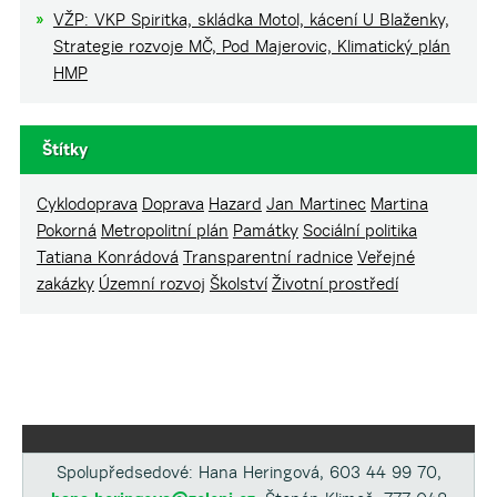
VŽP: VKP Spiritka, skládka Motol, kácení U Blaženky,
Strategie rozvoje MČ, Pod Majerovic, Klimatický plán
HMP
Štítky
Cyklodoprava
Doprava
Hazard
Jan Martinec
Martina
Pokorná
Metropolitní plán
Památky
Sociální politika
Tatiana Konrádová
Transparentní radnice
Veřejné
zakázky
Územní rozvoj
Školství
Životní prostředí
Spolupředsedové: Hana Heringová, 603 44 99 70,