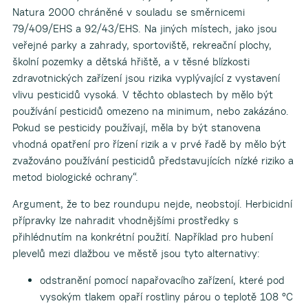
Natura 2000 chráněné v souladu se směrnicemi
79/409/EHS a 92/43/EHS. Na jiných místech, jako jsou
veřejné parky a zahrady, sportoviště, rekreační plochy,
školní pozemky a dětská hřiště, a v těsné blízkosti
zdravotnických zařízení jsou rizika vyplývající z vystavení
vlivu pesticidů vysoká. V těchto oblastech by mělo být
používání pesticidů omezeno na minimum, nebo zakázáno.
Pokud se pesticidy používají, měla by být stanovena
vhodná opatření pro řízení rizik a v prvé řadě by mělo být
zvažováno používání pesticidů představujících nízké riziko a
metod biologické ochrany“.
Argument, že to bez roundupu nejde, neobstojí. Herbicidní
přípravky lze nahradit vhodnějšími prostředky s
přihlédnutím na konkrétní použití. Například pro hubení
plevelů mezi dlažbou ve městě jsou tyto alternativy:
odstranění pomocí napařovacího zařízení, které pod
vysokým tlakem opaří rostliny párou o teplotě 108 °C