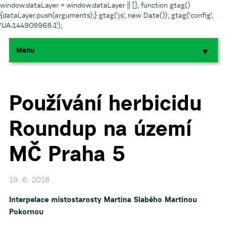
window.dataLayer = window.dataLayer || []; function gtag()
{dataLayer.push(arguments);} gtag('js', new Date()); gtag('config',
'UA-144909968-1');
Menu
▼
▼
▼
Používání herbicidu
Roundup na území
▼
MČ Praha 5
▼
19. 6. 2018
Interpelace místostarosty Martina Slabého Martinou
Pokornou
▼