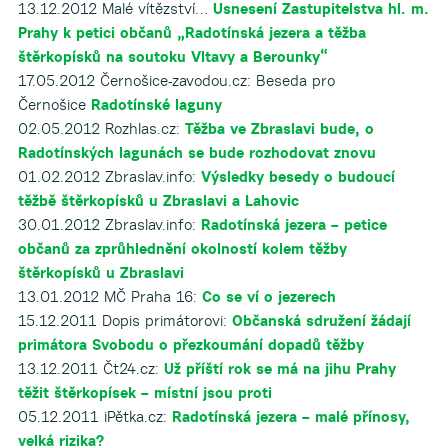
13.12.2012 Malé vítězství…
Usnesení Zastupitelstva hl. m.
Prahy k petici občanů „Radotínská jezera a těžba
štěrkopísků na soutoku Vltavy a Berounky“
17.05.2012 Černošice-zavodou.cz: Beseda pro
Černošice
Radotínské laguny
02.05.2012 Rozhlas.cz:
Těžba ve Zbraslavi bude, o
Radotínských lagunách se bude rozhodovat znovu
01.02.2012 Zbraslav.info:
Výsledky besedy o budoucí
těžbě štěrkopísků u Zbraslavi a Lahovic
30.01.2012 Zbraslav.info:
Radotínská jezera – petice
občanů za zprůhlednění okolností kolem těžby
štěrkopísků u Zbraslavi
13.01.2012 MČ Praha 16:
Co se ví o jezerech
15.12.2011 Dopis primátorovi:
Občanská sdružení žádají
primátora Svobodu o přezkoumání dopadů těžby
13.12.2011 Čt24.cz:
Už příští rok se má na jihu Prahy
těžit štěrkopísek – místní jsou proti
05.12.2011 iPětka.cz:
Radotínská jezera – malé přínosy,
velká rizika?