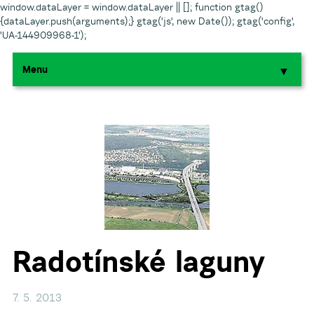
window.dataLayer = window.dataLayer || []; function gtag()
{dataLayer.push(arguments);} gtag('js', new Date()); gtag('config',
'UA-144909968-1');
Menu
▼
▼
▼
▼
▼
Radotínské laguny
7. 5. 2013
▼