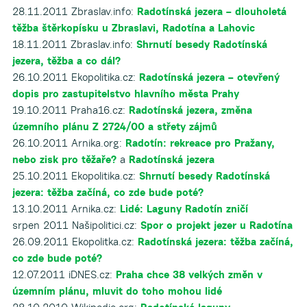
28.11.2011 Zbraslav.info:
Radotínská jezera – dlouholetá
těžba štěrkopísku u Zbraslavi, Radotína a Lahovic
18.11.2011 Zbraslav.info:
Shrnutí besedy Radotínská
jezera, těžba a co dál?
26.10.2011 Ekopolitika.cz:
Radotínská jezera – otevřený
dopis pro zastupitelstvo hlavního města Prahy
19.10.2011 Praha16.cz:
Radotínská jezera, změna
územního plánu Z 2724/00 a střety zájmů
26.10.2011 Arnika.org:
Radotín: rekreace pro Pražany,
nebo zisk pro těžaře?
a
Radotínská jezera
25.10.2011 Ekopolitika.cz:
Shrnutí besedy Radotínská
jezera: těžba začíná, co zde bude poté?
13.10.2011 Arnika.cz:
Lidé: Laguny Radotín zničí
srpen 2011 Našipolitici.cz:
Spor o projekt jezer u Radotína
26.09.2011 Ekopolitka.cz:
Radotínská jezera: těžba začíná,
co zde bude poté?
12.07.2011 iDNES.cz:
Praha chce 38 velkých změn v
územním plánu, mluvit do toho mohou lidé