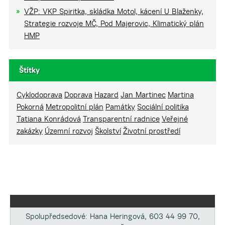
VŽP: VKP Spiritka, skládka Motol, kácení U Blaženky,
Strategie rozvoje MČ, Pod Majerovic, Klimatický plán
HMP
Štítky
Cyklodoprava
Doprava
Hazard
Jan Martinec
Martina
Pokorná
Metropolitní plán
Památky
Sociální politika
Tatiana Konrádová
Transparentní radnice
Veřejné
zakázky
Územní rozvoj
Školství
Životní prostředí
Spolupředsedové: Hana Heringová, 603 44 99 70,