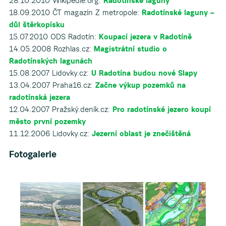
28.10.2010 Wikipedie.org:
Radotínské laguny
18.09.2010 ČT magazín Z metropole:
Radotínské laguny –
důl štěrkopísku
15.07.2010 ODS Radotín:
Koupací jezera v Radotíně
14.05.2008 Rozhlas.cz:
Magistrátní studio o
Radotínských lagunách
15.08.2007 Lidovky.cz:
U Radotína budou nové Slapy
13.04.2007 Praha16.cz:
Začne výkup pozemků na
radotínská jezera
12.04.2007 Pražský.deník.cz:
Pro radotínské jezero koupí
město první pozemky
11.12.2006 Lidovky.cz:
Jezerní oblast je znečištěná
Fotogalerie