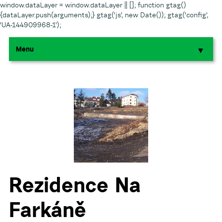
window.dataLayer = window.dataLayer || []; function gtag()
{dataLayer.push(arguments);} gtag('js', new Date()); gtag('config',
'UA-144909968-1');
Menu
▼
▼
▼
▼
▼
Rezidence Na
Farkáně
▼