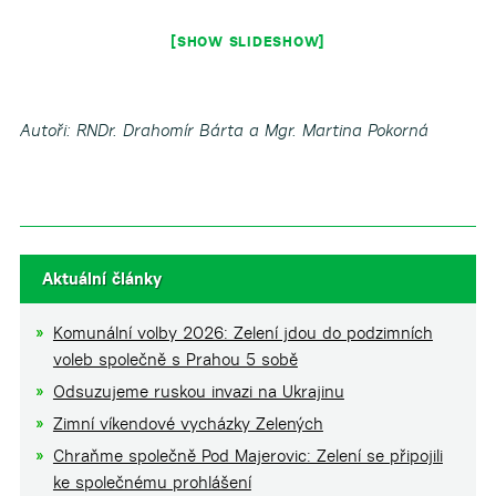
[SHOW SLIDESHOW]
Autoři: RNDr. Drahomír Bárta a
Mgr. Martina Pokorná
Aktuální články
Komunální volby 2026: Zelení jdou do podzimních
voleb společně s Prahou 5 sobě
Odsuzujeme ruskou invazi na Ukrajinu
Zimní víkendové vycházky Zelených
Chraňme společně Pod Majerovic: Zelení se připojili
ke společnému prohlášení