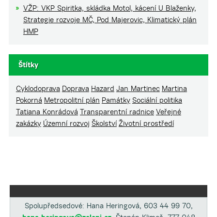
VŽP: VKP Spiritka, skládka Motol, kácení U Blaženky,
Strategie rozvoje MČ, Pod Majerovic, Klimatický plán
HMP
Štítky
Cyklodoprava
Doprava
Hazard
Jan Martinec
Martina
Pokorná
Metropolitní plán
Památky
Sociální politika
Tatiana Konrádová
Transparentní radnice
Veřejné
zakázky
Územní rozvoj
Školství
Životní prostředí
Spolupředsedové: Hana Heringová, 603 44 99 70,