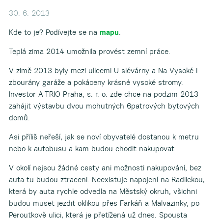
30. 6. 2013
Kde to je? Podívejte se na
mapu
.
Teplá zima 2014 umožnila provést zemní práce.
V zimě 2013 byly mezi ulicemi U slévárny a Na Vysoké I
zbourány garáže a pokáceny krásné vysoké stromy.
Investor A-TRIO Praha, s. r. o. zde chce na podzim 2013
zahájit výstavbu dvou mohutných 6patrových bytových
domů.
Asi příliš neřeší, jak se noví obyvatelé dostanou k metru
nebo k autobusu a kam budou chodit nakupovat.
V okolí nejsou žádné cesty ani možnosti nakupování, bez
auta tu budou ztraceni. Neexistuje napojení na Radlickou,
která by auta rychle odvedla na Městský okruh, všichni
budou muset jezdit oklikou přes Farkáň a Malvazinky, po
Peroutkově ulici, která je přetížená už dnes. Spousta