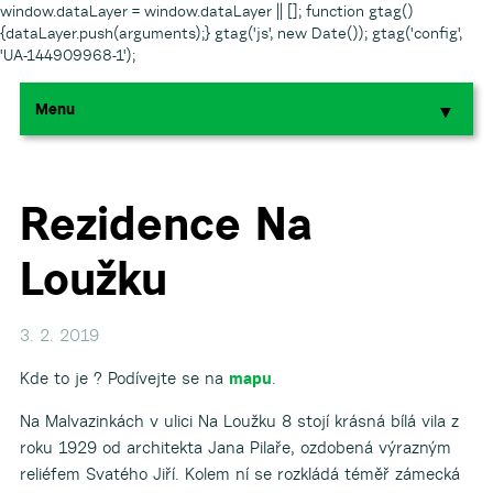
window.dataLayer = window.dataLayer || []; function gtag()
{dataLayer.push(arguments);} gtag('js', new Date()); gtag('config',
'UA-144909968-1');
Menu
▼
▼
▼
Rezidence Na
Loužku
▼
▼
3. 2. 2019
Kde to je ? Podívejte se na
mapu
.
Na Malvazinkách v ulici Na Loužku 8 stojí krásná bílá vila z
roku 1929 od architekta Jana Pilaře, ozdobená výrazným
▼
reliéfem Svatého Jiří. Kolem ní se rozkládá téměř zámecká