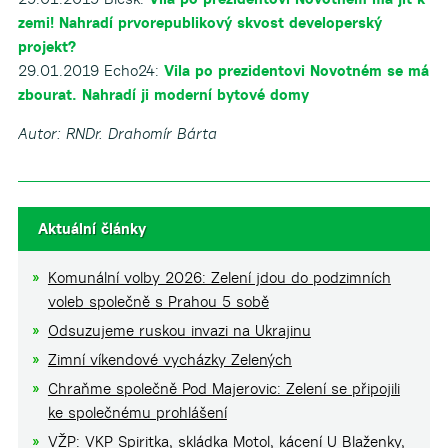
zemi! Nahradí prvorepublikový skvost developerský
projekt?
29.01.2019 Echo24:
Vila po prezidentovi Novotném se má
zbourat. Nahradí ji moderní bytové domy
Autor: RNDr. Drahomír Bárta
Aktuální články
Komunální volby 2026: Zelení jdou do podzimních
voleb společně s Prahou 5 sobě
Odsuzujeme ruskou invazi na Ukrajinu
Zimní víkendové vycházky Zelených
Chraňme společně Pod Majerovic: Zelení se připojili
ke společnému prohlášení
VŽP: VKP Spiritka, skládka Motol, kácení U Blaženky,