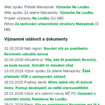
Web spolku Přátelé Malvazinek:
Výstavba Na Loužku
Web spolku Za zelené Malvazinky:
Výstavba Na Loužku
Projekt výstavby
Na Loužku
(41 MB)
Petice
Za zachování urbanistické struktury Malvazinek
(3
MB)
Významné události a dokumenty
31.05.2019 Náš region:
Bourání vily po prezidentu
Novotném vzbudilo emoce
10.04.2019 Aktuálně.cz:
Vila, kde žil prezident Novotný,
se bude bourat. Schválil to stavební úřad
13.03.2019 Výbor spolku Za zelené Malvazinky:
Žádá
předsedu VÚR o zastupování občanů
18.02.2019 Pražský deník:
Místo jedné vily tři bytové
domy. Postup developerů se nelíbí starousedlíkům
22.01.2019 Výbor pro územní rozvoj MČ P5:
Usnesení o
umístění stavby Rezidence Na Loužku
29.01.2019 Blesk:
Vila po prezidentovi Novotném má jít k