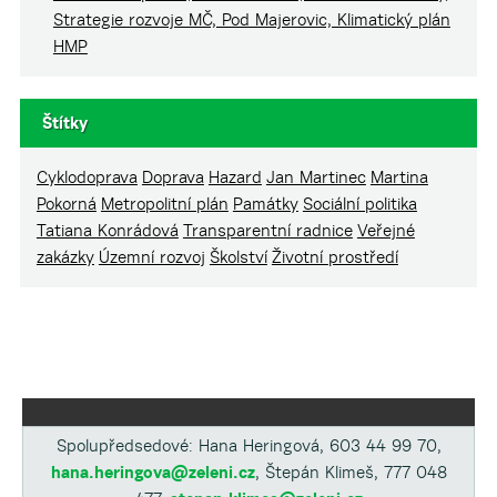
Strategie rozvoje MČ, Pod Majerovic, Klimatický plán
HMP
Štítky
Cyklodoprava
Doprava
Hazard
Jan Martinec
Martina
Pokorná
Metropolitní plán
Památky
Sociální politika
Tatiana Konrádová
Transparentní radnice
Veřejné
zakázky
Územní rozvoj
Školství
Životní prostředí
Spolupředsedové: Hana Heringová, 603 44 99 70,
hana.heringova@zeleni.cz
, Štepán Klimeš, 777 048