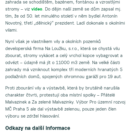
zahrada se schodištěm, bazénem, fontánou a vzrostlými
stromy – viz
video
. Do dějin naší země se dům zapsal mj.
tím, že od 50. let minulého století v něm bydlel Antonín
Novotný, třetí „dělnický“ prezident. Ladí dokonale s okolními
vilami.
Nyní však je vlastníkem vily a okolních pozemků
developerská firma Na Loužku, s.r.o., která se chystá vilu
zbourat, stromy vykácet a celý vrchol kopce vybagrovat a
odvézt – údajně má jít o 11000 m3 země. Na velké části
zahrady má vzniknout komplex tří moderních hranatých 5
podlažních domů, spojených ohromnou garáží pro 19 aut.
Proti zbourání vily a výstavbě, která by brutálně narušila
charakter čtvrti, protestují oba místní spolky – Přátelé
Malvazinek a Za zelené Malvazinky. Výbor Pro územní rozvoj
MČ Praha 5 ale dal výstavbě zelenou, pouze jeden člen
výboru se zdržel hlasování.
Odkazy na další informace