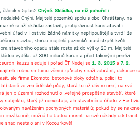
s, článek v 5plus2
Chýně: Skládka, na níž pohořel i
 nedaleké Chýni. Majitelé pozemků spolu s obcí Chrášťany, na
a marně snaží skládku zastavit, protiprávnost konstatoval i
ební úřad v Hostivici žádné námitky nepřipouštějí a tvrdí, že
spěšnou stavbu, kterou majitelé pozemků musí strpět kvůli
hora stavebního opadu stále roste až do výšky 20 m. Majitelé
skládce vydělat až 300 milionů korun a před takovými penězi
bsurdní kauzu sleduje i pořad ČT Nedej se
1. 3. 2015
a
7. 2.
 majitelé i obec se tomu všemi způsoby snaží zabránit, dokonce s
sit, ale firma Ekomotol betonové bloky odtáhla, policii to
platí daně ze zemědělské půdy, která tu už dávno není, na své
á jen o územní rozhodnutí o „veřejně prospěšné stavbě“, které
 subjektu, který již neexistuje, ale stavebnímu úřadu v Hostivic
ntrolovaným navážením pochybných materiálů; pokud by se nakone
zen nezákonně, možná ho budou muset na své náklady odstranit
e snad nestalo ani v Kocourkově!