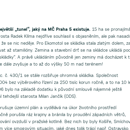
jvětší „tunel“, jaký na MČ Praha 5 existuje.
15 ha se pronajím
osta Radek Klíma nejdříve souhlasil s objasněním, ale pak nasadi
, že se nic neděje. Pro Ekomotol se skládka stala zlatým dolem, z
vat až stamilióny. Zemina a stavební drť se na skládce ukládá po
skládky“. A právě ukládáním původně jen zeminy má docházet k t
 se dále zvyšuje a to až do výšky 50 m nad terénem!
. č. 430/1 se stále rozšiřuje ohromná skládka. Společnost
04 bez výběrového řízení za 250 tisíc korun ročně, a to na 10 l
006 bylo na základě dodatku k původní smlouvě nájemné ještě
 tehdejší starosta Milan Jančík (ODS).
orušuje územní plán a vydělává na úkor životního prostředí
ně porušila ráz krajiny a bránila by proudění západních větrů,
ování ovzduší v pražské kotlině. Bez nich by byly Košíře, Smícho
více smogovým situacím, jaké dnes tolik trápí např. Ostravsko.