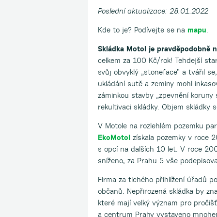
Poslední aktualizace: 28.01.2022
Kde to je? Podívejte se na
mapu
.
Skládka Motol je pravděpodobně ne
celkem za 100 Kč/rok! Tehdejší star
svůj obvyklý „stoneface“ a tvářil se
ukládání sutě a zeminy mohl inkaso
záminkou stavby „zpevnění koruny 
rekultivaci skládky. Objem skládky
V Motole na rozlehlém pozemku parc
EkoMotol
získala pozemky v roce 20
s opcí na dalších 10 let. V roce 2
sníženo, za Prahu 5 vše podepisoval
Firma za tichého přihlížení úřadů p
občanů. Nepřirozená skládka by znač
které mají velký význam pro pročišť
a centrum Prahy vystaveno mnohem 