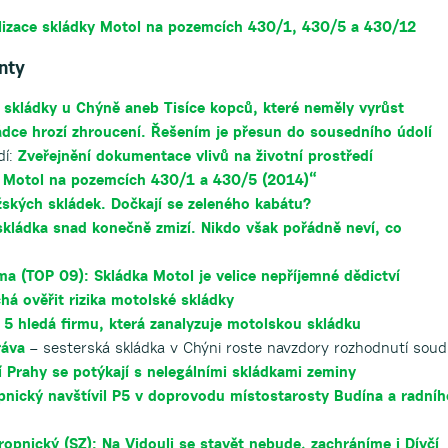
talizace skládky Motol na pozemcích 430/1, 430/5 a 430/12
nty
 skládky u Chýně aneb Tisíce kopců, které neměly vyrůst
ádce hrozí zhroucení. Řešením je přesun do sousedního údolí
dí:
Zveřejnění dokumentace vlivů na životní prostředí
ky Motol na pozemcích 430/1 a 430/5 (2014)“
ských skládek. Dočkají se zeleného kabátu?
kládka snad konečně zmizí. Nikdo však pořádně neví, co
ma (TOP 09): Skládka Motol je velice nepříjemné dědictví
há ověřit rizika motolské skládky
 5 hledá firmu, která zanalyzuje motolskou skládku
ráva
– sesterská skládka v Chýni roste navzdory rozhodnutí sou
í Prahy se potýkají s nelegálními skládkami zeminy
nický navštívil P5 v doprovodu místostarosty Budína a radníh
ropnický (SZ): Na Vidouli se stavět nebude, zachráníme i Dívčí