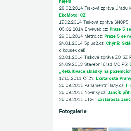
nájem
28.02.2014 Tisková zpráva Úřadu
EkoMotol CZ
17.02.2014 Tisková zpráva SNOP5:
05.02.2014 Enviweb.cz:
Praze 5 se
29.01.2014 Metro.cz:
Praze 5 se ne
24.01.2014 5plus2.cz:
Chýně: Sklá
o kousek dál)
22.01.2014 Tisková zpráva ZO SZ 
24.09.2013 Stavební úřad MČ P5:
„Rekultivace skládky na pozemcíc
17.10.2011 ČT24:
Exstarosta Prahy
26.09.2011 Parlamentní listy.cz:
Fi
26.09.2011 Novinky.cz:
Jančík přih
26.09.2011 ČT24:
Exstarosta Janč
Fotogalerie