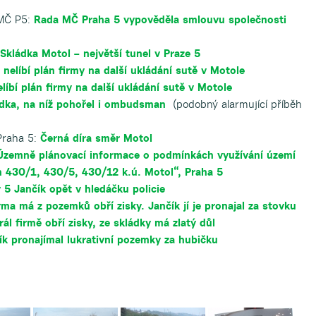
 MČ P5:
Rada MČ Praha 5 vypověděla smlouvu společnosti
Skládka Motol – největší tunel v Praze 5
 nelíbí plán firmy na další ukládání sutě v Motole
líbí plán firmy na další ukládání sutě v Motole
dka, na níž pohořel i ombudsman
(podobný alarmující příběh
Praha 5:
Černá díra směr Motol
Územně plánovací informace o podmínkách využívání území
h 430/1, 430/5, 430/12 k.ú. Motol“, Praha 5
 5 Jančík opět v hledáčku policie
rma má z pozemků obří zisky. Jančík jí je pronajal za stovku
rál firmě obří zisky, ze skládky má zlatý důl
ík pronajímal lukrativní pozemky za hubičku