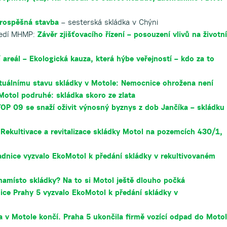
prospěšná stavba
– sesterská skládka v Chýni
ředí MHMP:
Závěr zjišťovacího řízení – posouzení vlivů na životní
 areál – Ekologická kauza, která hýbe veřejností – kdo za to
ktuálnímu stavu skládky v Motole: Nemocnice ohrožena není
Motol podruhé: skládka skoro ze zlata
TOP 09 se snaží oživit výnosný byznys z dob Jančíka – skládku
:
Rekultivace a revitalizace skládky Motol na pozemcích 430/1,
adnice vyzvalo EkoMotol k předání skládky v rekultivovaném
namísto skládky? Na to si Motol ještě dlouho počká
ice Prahy 5 vyzvalo EkoMotol k předání skládky v
a v Motole končí. Praha 5 ukončila firmě vozící odpad do Moto