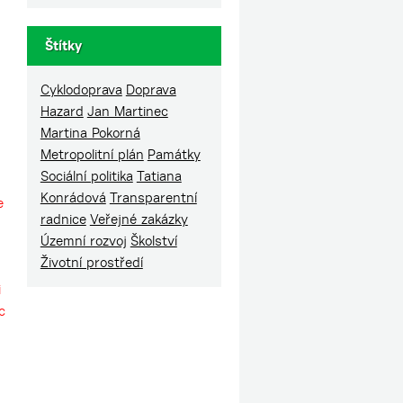
Štítky
Cyklodoprava
Doprava
Hazard
Jan Martinec
Martina Pokorná
Metropolitní plán
Památky
Sociální politika
Tatiana
Konrádová
Transparentní
e
radnice
Veřejné zakázky
Územní rozvoj
Školství
Životní prostředí
i
c