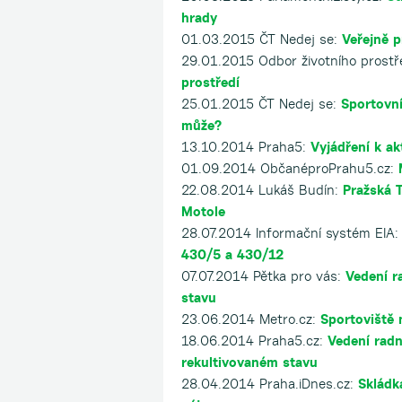
hrady
01.03.2015 ČT Nedej se:
Veřejně 
29.01.2015 Odbor životního prost
prostředí
25.01.2015 ČT Nedej se:
Sportovní
může?
13.10.2014 Praha5:
Vyjádření k a
01.09.2014 ObčanéproPrahu5.cz:
22.08.2014 Lukáš Budín:
Pražská 
Motole
28.07.2014 Informační systém EIA
430/5 a 430/12
07.07.2014 Pětka pro vás:
Vedení r
stavu
23.06.2014 Metro.cz:
Sportoviště 
18.06.2014 Praha5.cz:
Vedení radn
rekultivovaném stavu
28.04.2014 Praha.iDnes.cz:
Skládk