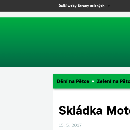
window.dataLayer = window.dataLayer || []; function gtag(){dataLayer.
Další weby Strany zelených
▼
Dění na Pětce
Zelení na Pět
Skládka Mot
15. 5. 2017