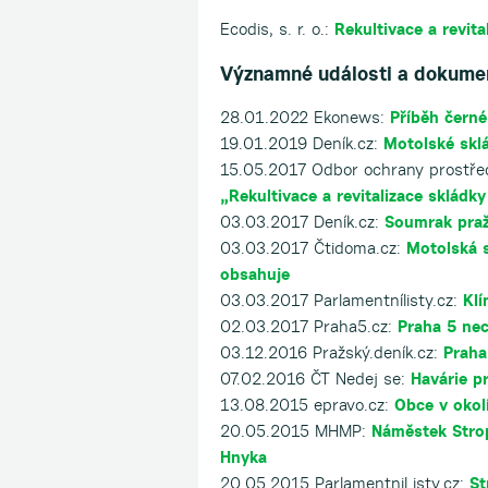
Ecodis, s. r. o.:
Rekultivace a revi
Významné události a dokume
28.01.2022 Ekonews:
Příběh černé
19.01.2019 Deník.cz:
Motolské skl
15.05.2017 Odbor ochrany prostře
„Rekultivace a revitalizace sklád
03.03.2017 Deník.cz:
Soumrak praž
03.03.2017 Čtidoma.cz:
Motolská s
obsahuje
03.03.2017 Parlamentnílisty.cz:
Klí
02.03.2017 Praha5.cz:
Praha 5 nec
03.12.2016 Pražský.deník.cz:
Praha
07.02.2016 ČT Nedej se:
Havárie p
13.08.2015 epravo.cz:
Obce v okol
20.05.2015 MHMP:
Náměstek Strop
Hnyka
20.05.2015 ParlamentniListy.cz:
St