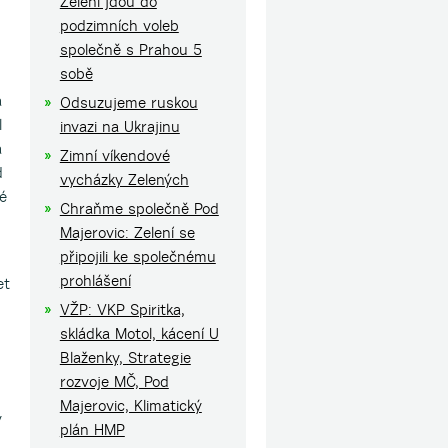
Zelení jdou do
podzimních voleb
společně s Prahou 5
sobě
á
Odsuzujeme ruskou
l
invazi na Ukrajinu
a
Zimní víkendové
d
vycházky Zelených
é
Chraňme společně Pod
Majerovic: Zelení se
připojili ke společnému
prohlášení
et
VŽP: VKP Spiritka,
skládka Motol, kácení U
Blaženky, Strategie
rozvoje MČ, Pod
Majerovic, Klimatický
v
plán HMP