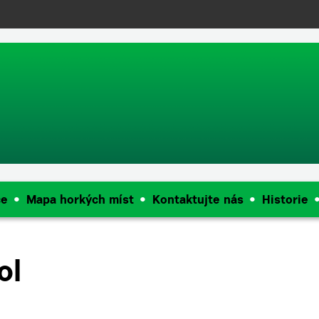
push(arguments);} gtag('js', new Date()); gtag('config', 'UA-144909968
ce
Mapa horkých míst
Kontaktujte nás
Historie
ol