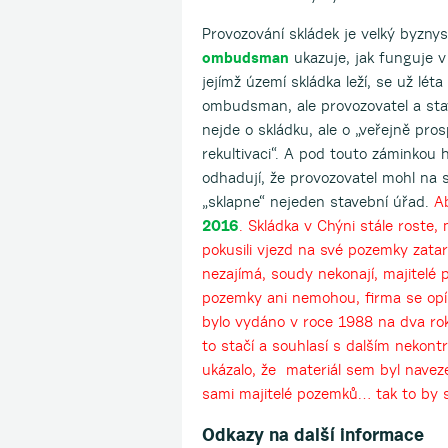
Provozování skládek je velký byzny
ombudsman
ukazuje, jak funguje v
jejímž území skládka leží, se už lét
ombudsman, ale provozovatel a stav
nejde o skládku, ale o „veřejně pro
rekultivaci“. A pod touto záminkou 
odhadují, že provozovatel mohl na 
„sklapne“ nejeden stavební úřad.
A
2016
. Skládka v Chýni stále roste,
pokusili vjezd na své pozemky zatara
nezajímá, soudy nekonají, majitelé 
pozemky ani nemohou, firma se opír
bylo vydáno v roce 1988 na dva roky
to stačí a souhlasí s dalším neko
ukázalo, že materiál sem byl nave
sami majitelé pozemků… tak to by s
Odkazy na další informace