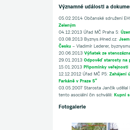
Významné události a dokume
05.02.2014 Občanské sdružení E
Zeleným
04.12.2013 Úřad MČ Praha 5:
Územ
03.08.2013 Byznys.iHned.cz:
Jsem 
Česku
– Vladimír Lederer, byznysma
20.06.2013
Výňatek ze stenozáz
29.01.2013
Odpověď starosty na 
15.01.2013
Připomínky veřejnosti
12.12.2012 Úřad MČ P5:
Zahájení 
Farkáně v Praze 5“
03.05.2007 Starosta Jančík udělal k
tento asociální čin schválili:
Kupní s
Fotogalerie