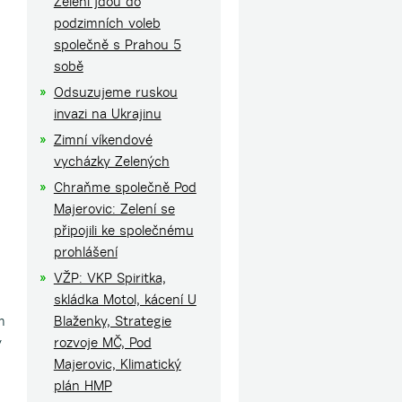
Zelení jdou do
podzimních voleb
společně s Prahou 5
sobě
Odsuzujeme ruskou
invazi na Ukrajinu
Zimní víkendové
vycházky Zelených
Chraňme společně Pod
Majerovic: Zelení se
připojili ke společnému
prohlášení
VŽP: VKP Spiritka,
skládka Motol, kácení U
m
Blaženky, Strategie
y
rozvoje MČ, Pod
Majerovic, Klimatický
plán HMP