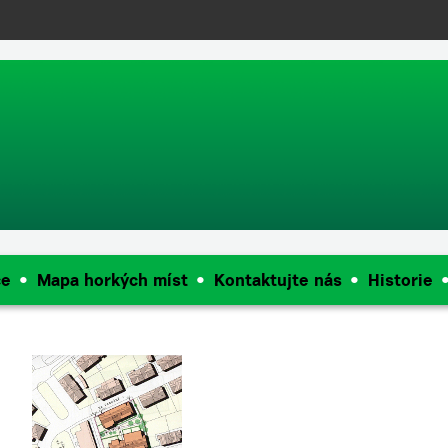
push(arguments);} gtag('js', new Date()); gtag('config', 'UA-144909968
ce
Mapa horkých míst
Kontaktujte nás
Historie