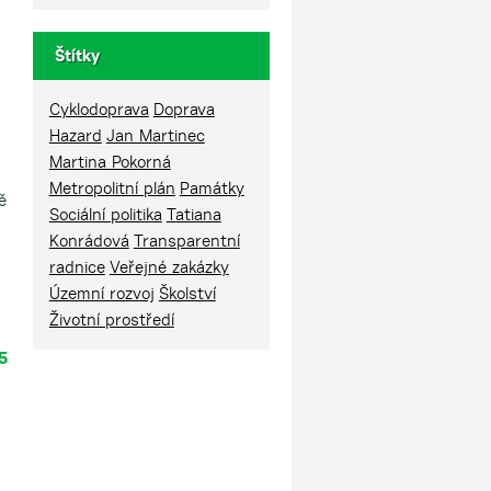
Štítky
Cyklodoprava
Doprava
Hazard
Jan Martinec
Martina Pokorná
Metropolitní plán
Památky
ě
Sociální politika
Tatiana
Konrádová
Transparentní
radnice
Veřejné zakázky
Územní rozvoj
Školství
Životní prostředí
5