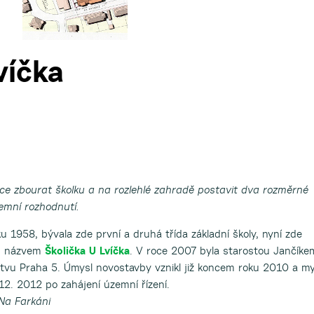
víčka
ce zbourat školku a na rozlehlé zahradě postavit dva rozměrné
emní rozhodnutí.
ku 1958, bývala zde první a druhá třída základní školy, nyní zde
 s názvem
Školička U Lvíčka
. V roce 2007 byla starostou Jančíke
vu Praha 5. Úmysl novostavby vznikl již koncem roku 2010 a m
12. 2012 po zahájení územní řízení.
Na Farkáni