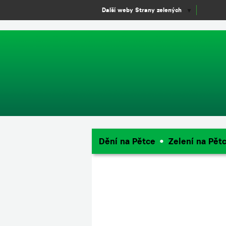
window.dataLayer = window.dataLayer || []; function gtag(){dataLayer.
Další weby Strany zelených
▼
Dění na Pětce
Zelení na Pět