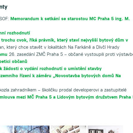
nty
HSOF:
Memorandum k setkání se starostou MC Praha 5 ing. M.
ní rozhodnutí
trochu cvok, říká právník, který staví nejvyšší bytový dům v
n, který chce stavět v lokalitách Na Farkáně a Dívčí Hrady
namu
26. zasedání ZMČ Praha 5 – občané vystoupili proti výstavb
petici občanů
 k žádosti o vydání rozhodnutí o umístění stavby
územního řízení k záměru „Novostavba bytových domů Na
ozla zahradníkem – školičku prodal developerovi a zastupitelé
mlouva mezi MČ Praha 5 a Lidovým bytovým družstvem Praha 