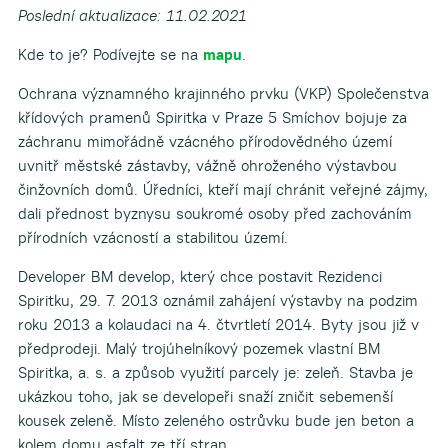
Poslední aktualizace: 11.02.2021
Kde to je? Podívejte se na
mapu
.
Ochrana významného krajinného prvku (VKP) Společenstva
křídových pramenů Spiritka v Praze 5 Smíchov bojuje za
záchranu mimořádně vzácného přírodovědného území
uvnitř městské zástavby, vážně ohroženého výstavbou
činžovních domů. Úředníci, kteří mají chránit veřejné zájmy,
dali přednost byznysu soukromé osoby před zachováním
přírodních vzácností a stabilitou území.
Developer BM develop, který chce postavit Rezidenci
Spiritku, 29. 7. 2013 oznámil zahájení výstavby na podzim
roku 2013 a kolaudaci na 4. čtvrtletí 2014. Byty jsou již v
předprodeji. Malý trojúhelníkový pozemek vlastní BM
Spiritka, a. s. a způsob využití parcely je: zeleň. Stavba je
ukázkou toho, jak se developeři snaží zničit sebemenší
kousek zeleně. Místo zeleného ostrůvku bude jen beton a
kolem domu asfalt ze tří stran.