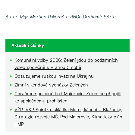
Autor: Mgr. Martina Pokorná a RNDr. Drahomír Bárta
Aktuální články
Komunální volby 2026: Zelení jdou do podzimních
voleb společně s Prahou 5 sobě
Odsuzujeme ruskou invazi na Ukrajinu
Zimní víkendové vycházky Zelených
Chraňme společně Pod Majerovic: Zelení se připojili
ke společnému prohlášení
VŽP: VKP Spiritka, skládka Motol, kácení U Blaženky,
Strategie rozvoje MČ, Pod Majerovic, Klimatický plán
HMP