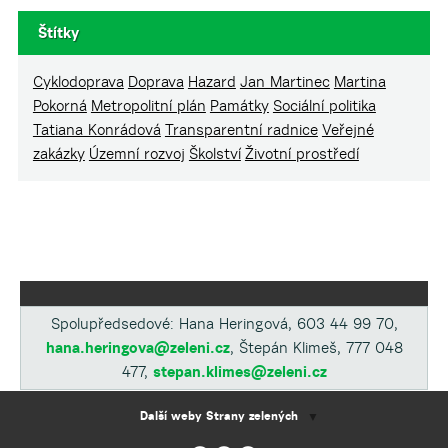
Štítky
Cyklodoprava
Doprava
Hazard
Jan Martinec
Martina
Pokorná
Metropolitní plán
Památky
Sociální politika
Tatiana Konrádová
Transparentní radnice
Veřejné
zakázky
Územní rozvoj
Školství
Životní prostředí
Spolupředsedové: Hana Heringová, 603 44 99 70,
hana.heringova@zeleni.cz
, Štepán Klimeš, 777 048
477,
stepan.klimes@zeleni.cz
Další weby Strany zelených
▼