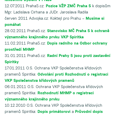
12.07.2011 Praha5.cz:
Pozice VŽP ZMČ Praha 5
k dopisům
Mgr. Ladislava Cirhana a JUDr. Jaroslava Radila
červen 2011 Advojka.cz: Koktejl pro Prahu –
Musíme si
pomáhat
28.02.2011 Praha5.cz:
Stanovisko MČ Praha 5 k ochraně
významného krajinného prvku VKP Spiritka
11.02.2011 Praha5.cz:
Dopis radního na Odbor ochrany
prostředí MHMP
31.01.2011 Praha5.cz:
Radní Prahy 5 jsou proti zastavění
Spiritky
17.01.2011 O.S. Ochrana VKP Společenstva křídových
pramenů Spiritka:
Odvolání proti Rozhodnutí o registraci
VKP Společenstva křídových pramenů
06.01.2011 O.S. Ochrana VKP Společenstva křídových
pramenů Spiritka:
Rozhodnutí MHMP o registraci
významného krajinného prvku
10.12.2010 O.S. Ochrana VKP Společenstva křídových
pramenů Spiritka:
Dopis primátorovi
a
Průvodní dopis