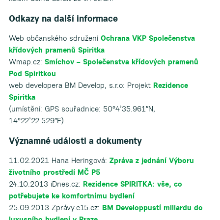
Odkazy na další informace
Web občanského sdružení
Ochrana VKP Společenstva
křídových pramenů Spiritka
Wmap.cz:
Smíchov – Společenstva křídových pramenů
Pod Spiritkou
web developera BM Develop, s.r.o: Projekt
Rezidence
Spiritka
(umístění: GPS souřadnice: 50°4’35.961″N,
14°22’22.529″E)
Významné události a dokumenty
11.02.2021 Hana Heringová:
Zpráva z jednání Výboru
životního prostředí MČ P5
24.10.2013 iDnes.cz:
Rezidence SPIRITKA: vše, co
potřebujete ke komfortnímu bydlení
25.09.2013 Zprávy.e15.cz:
BM Developpustí miliardu do
luxusního bydlení v Praze