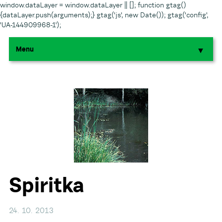
window.dataLayer = window.dataLayer || []; function gtag()
{dataLayer.push(arguments);} gtag('js', new Date()); gtag('config',
'UA-144909968-1');
Menu
▼
▼
▼
▼
▼
Spiritka
24. 10. 2013
▼