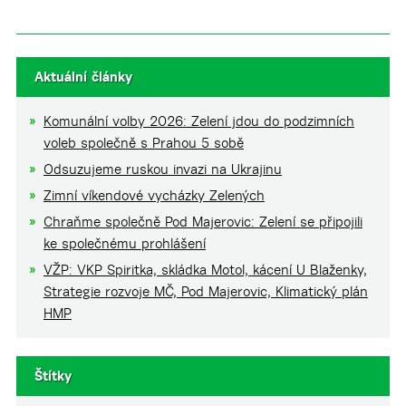
Aktuální články
Komunální volby 2026: Zelení jdou do podzimních
voleb společně s Prahou 5 sobě
Odsuzujeme ruskou invazi na Ukrajinu
Zimní víkendové vycházky Zelených
Chraňme společně Pod Majerovic: Zelení se připojili
ke společnému prohlášení
VŽP: VKP Spiritka, skládka Motol, kácení U Blaženky,
Strategie rozvoje MČ, Pod Majerovic, Klimatický plán
HMP
Štítky