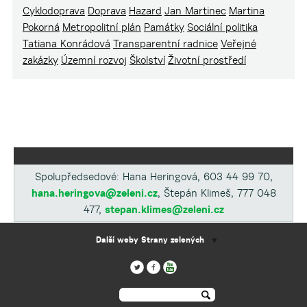
Cyklodoprava
Doprava
Hazard
Jan Martinec
Martina
Pokorná
Metropolitní plán
Památky
Sociální politika
Tatiana Konrádová
Transparentní radnice
Veřejné
zakázky
Územní rozvoj
Školství
Životní prostředí
Spolupředsedové: Hana Heringová, 603 44 99 70,
hana.heringova@zeleni.cz
, Štepán Klimeš, 777 048
477,
stepan.klimes@zeleni.cz
Další weby Strany zelených
▼