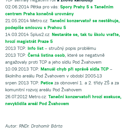
02.06.2014 Pětka pro vás:
Spory Prahy 5 s Tanečním
centrem Praha konečně urovnány
21.05.2014 Metro.cz:
Taneční konzervatoř se nestěhuje,
podepíše smlouvu s Prahou 5
14.03.2014 5plus2.cz:
Nestaráte se, tak tu školu vraťte,
hrozí magistrát Praze 5
2013 TCP:
Info list
– stručný popis problému
2013 TCP:
Černá listina osob
, které se negativně
angažovaly proti TCP a jeho sídlu Pod Žvahovem
10.09.2013 TCP:
Manuál chyb při správě sídla TCP
–
školního areálu Pod Žvahovem v období 2005-13
srpen 2013 TCP:
Petice
za obnovení 1. a 2. třídy ZŠ a za
komunitní rozvoj areálu Pod Žvahovem
26.07.2012 Metro.cz:
Taneční konzervatoři hrozí exekuce,
nevyklidila areál Pod Žvahovem
Autor: RNDr. Drahomír Bárta