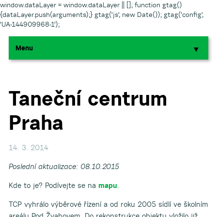
window.dataLayer = window.dataLayer || []; function gtag()
{dataLayer.push(arguments);} gtag('js', new Date()); gtag('config',
'UA-144909968-1');
Menu
▼
▼
▼
Taneční centrum
Praha
▼
▼
14. 3. 2014
Poslední aktualizace: 08.10.2015
Kde to je? Podívejte se na
mapu
.
TCP vyhrálo výběrové řízení a od roku 2005 sídlí ve školním
▼
areálu Pod Žvahovem. Do rekonstrukce objektu vložilo již