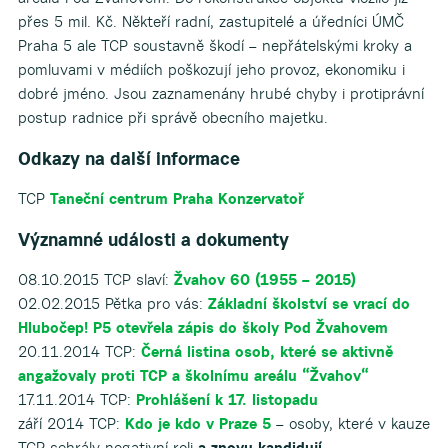
přes 5 mil. Kč. Někteří radní, zastupitelé a úředníci ÚMČ
Praha 5 ale TCP soustavně škodí – nepřátelskými kroky a
pomluvami v médiích poškozují jeho provoz, ekonomiku i
dobré jméno. Jsou zaznamenány hrubé chyby i protiprávní
postup radnice při správě obecního majetku.
Odkazy na další informace
TCP
Taneční centrum Praha Konzervatoř
Významné události a dokumenty
08.10.2015 TCP slaví:
Žvahov 60 (1955 – 2015)
02.02.2015 Pětka pro vás:
Základní školství se vrací do
Hlubočep! P5 otevřela zápis do školy Pod Žvahovem
20.11.2014 TCP:
Černá listina osob, které se aktivně
angažovaly proti TCP a školnímu areálu “Žvahov“
17.11.2014 TCP:
Prohlášení k 17. listopadu
září 2014 TCP:
Kdo je kdo v Praze 5
– osoby, které v kauze
TCP sehrály negativní roli
a znovu kandidují