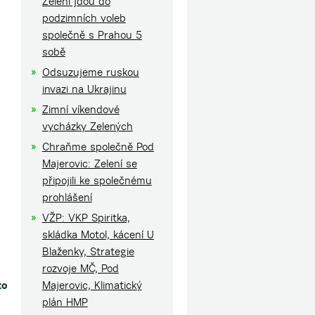
Zelení jdou do
podzimních voleb
společně s Prahou 5
sobě
Odsuzujeme ruskou
invazi na Ukrajinu
Zimní víkendové
vycházky Zelených
Chraňme společně Pod
Majerovic: Zelení se
připojili ke společnému
prohlášení
VŽP: VKP Spiritka,
skládka Motol, kácení U
Blaženky, Strategie
rozvoje MČ, Pod
to
Majerovic, Klimatický
plán HMP