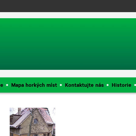
push(arguments);} gtag('js', new Date()); gtag('config', 'UA-144909968
ce
Mapa horkých míst
Kontaktujte nás
Historie