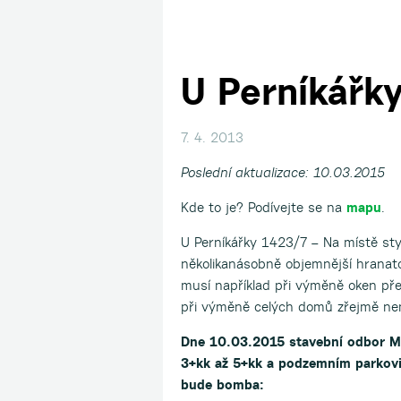
U Perníkářk
7. 4. 2013
Poslední aktualizace: 10.03.2015
Kde to je? Podívejte se na
mapu
.
U Perníkářky 1423/7 – Na místě sty
několikanásobně objemnější hranatou
musí například při výměně oken přes
při výměně celých domů zřejmě nem
Dne 10.03.2015 stavební odbor MČ
3+kk až 5+kk a podzemním parkovi
bude bomba: