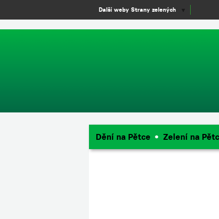
window.dataLayer = window.dataLayer || []; function gtag(){dataLayer.
Další weby Strany zelených
▼
Dění na Pětce
Zelení na Pět