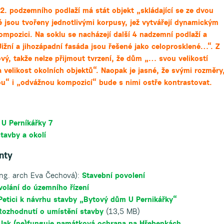
. podzemního podlaží má stát objekt „skládající se ze dvou
jsou tvořeny jednotlivými korpusy, jež vytvářejí dynamickým
pozici. Na soklu se nacházejí další 4 nadzemní podlaží a
ižní a jihozápadní fasáda jsou řešené jako celoprosklené…“. Z
vý, takže nelze přijmout tvrzení, že dům „… svou velikostí
velikost okolních objektů“. Naopak je jasné, že svými rozměry
ou“ i „odvážnou kompozicí“
bude
s nimi ostře kontrastovat.
 U Perníkářky 7
stavby a okolí
nty
ng. arch Eva Čechová):
Stavební povolení
olání do územního řízení
etici k návrhu stavby „Bytový dům U Pernikářky“
Rozhodnutí o umístění stavby
(13,5 MB)
Jak (ne)funguje památková ochrana na Hřebenkách