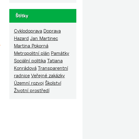
Štítky
Cyklodoprava
Doprava
Hazard
Jan Martinec
,
Martina Pokorná
Metropolitní plán
Památky
Sociální politika
Tatiana
Konrádová
Transparentní
radnice
Veřejné zakázky
Územní rozvoj
Školství
Životní prostředí