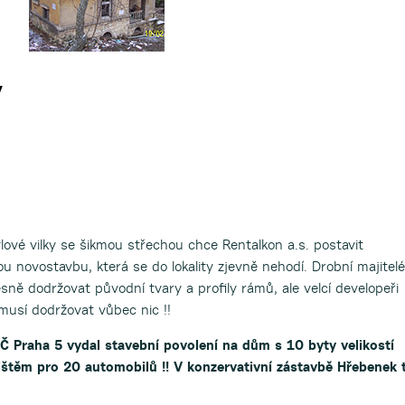
y
lové vilky se šikmou střechou chce Rentalkon a.s. postavit
 novostavbu, která se do lokality zjevně nehodí. Drobní majitelé
ně dodržovat původní tvary a profily rámů, ale velcí developeři
usí dodržovat vůbec nic !!
 Praha 5 vydal stavební povolení na dům s 10 byty velikostí
štěm pro 20 automobilů !! V konzervativní zástavbě Hřebenek 