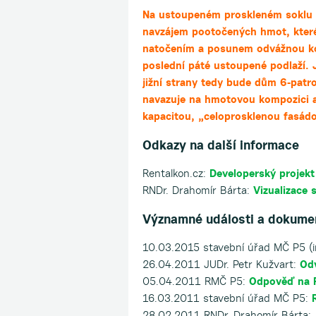
Na ustoupeném proskleném soklu 2
navzájem pootočených hmot, které 
natočením a posunem odvážnou kom
poslední páté ustoupené podlaží. J
jižní strany tedy bude dům 6-patro
navazuje na hmotovou kompozici a 
kapacitou, „celoprosklenou fasád
Odkazy na další informace
Rentalkon.cz:
Developerský projekt
RNDr. Drahomír Bárta:
Vizualizace 
Významné události a dokume
10.03.2015 stavební úřad MČ P5 (i
26.04.2011 JUDr. Petr Kužvart:
Odv
05.04.2011 RMČ P5:
Odpověď na P
16.03.2011 stavební úřad MČ P5:
28.02.2011 RNDr. Drahomír Bárta: