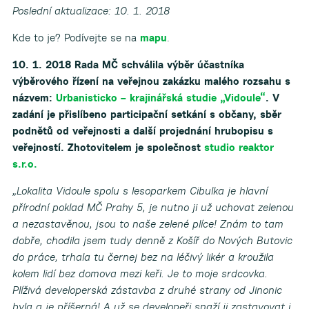
Poslední aktualizace: 10. 1. 2018
Kde to je? Podívejte se na
mapu
.
10. 1. 2018 Rada MČ schválila výběr účastníka
výběrového řízení na veřejnou zakázku malého rozsahu s
názvem:
Urbanisticko – krajinářská studie „Vidoule“
. V
zadání je přislíbeno participační setkání s občany, sběr
podnětů od veřejnosti a další projednání hrubopisu s
veřejností. Zhotovitelem je společnost
studio reaktor
s.r.o.
„Lokalita Vidoule spolu s lesoparkem Cibulka je hlavní
přírodní poklad MČ Prahy 5, je nutno ji už uchovat zelenou
a nezastavěnou, jsou to naše zelené plíce! Znám to tam
dobře, chodila jsem tudy denně z Košíř do Nových Butovic
do práce, trhala tu černej bez na léčivý likér a kroužila
kolem lidí bez domova mezi keři. Je to moje srdcovka.
Plíživá developerská zástavba z druhé strany od Jinonic
byla a je příšerná! A už se developeři snaží ji zastavovat i