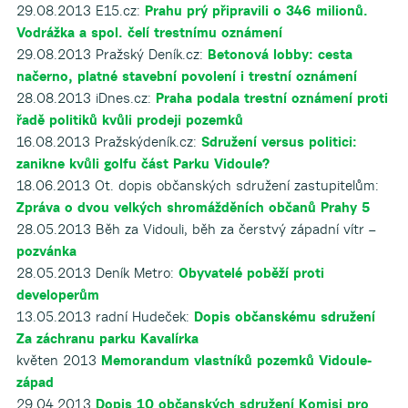
29.08.2013 E15.cz:
Prahu prý připravili o 346 milionů.
Vodrážka a spol. čelí trestnímu oznámení
29.08.2013 Pražský Deník.cz:
Betonová lobby: cesta
načerno, platné stavební povolení i trestní oznámení
28.08.2013 iDnes.cz:
Praha podala trestní oznámení proti
řadě politiků kvůli prodeji pozemků
16.08.2013 Pražskýdeník.cz:
Sdružení versus politici:
zanikne kvůli golfu část Parku Vidoule?
18.06.2013 Ot. dopis občanských sdružení zastupitelům:
Zpráva o dvou velkých shromážděních občanů Prahy 5
28.05.2013 Běh za Vidouli, běh za čerstvý západní vítr –
pozvánka
28.05.2013 Deník Metro:
Obyvatelé poběží proti
developerům
13.05.2013 radní Hudeček:
Dopis občanskému sdružení
Za záchranu parku Kavalírka
květen 2013
Memorandum vlastníků pozemků Vidoule-
západ
29.04.2013
Dopis 10 občanských sdružení Komisi pro