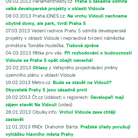
09.03.2013 Parlamentnílisty.cz:
Praha 5 zásadně odmítá
velké developerské projekty v oblasti Vidoule
08.03.2013 Praha.iDNES.cz:
Na vrchu Vidouli nechceme
obytné domy, ale park, tvrdí Praha 5
07.03.2013 Vedení radnice Prahy 5 odmítá developerské
projekty v oblasti Vidoule i nepravdivá tvrzení náměstka
primátora Tomáše Hudečka:
Tisková zpráva
04.03.2013 Pětka pro vás:
Při rozhodování o budoucnosti
Vidoule se Praha 5 opět obejít nenechá!
20.02.2013
Ohlasy
z Veřejného projednávání změny
územního plánu v oblasti Vidoule
19.02.2013 Metro.cz:
Bude se stavět na Vidouli?
Obyvatelé Prahy 5 jsou zásadně proti
19.02.2013 Čt.cz Události v regionech:
Developeři mají
zájem stavět Na Vidouli
(video)
28.01.2013 Cibulky.info:
Vrchol Vidoule zase chtějí
zastavět
12.01.2013 RNDr. Drahomír Bárta:
Pražské úřady porušují
vyhlášku hlavního města Prahy