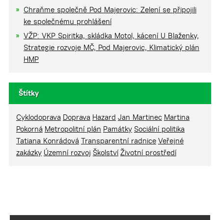
Chraňme společně Pod Majerovic: Zelení se připojili
ke společnému prohlášení
VŽP: VKP Spiritka, skládka Motol, kácení U Blaženky,
Strategie rozvoje MČ, Pod Majerovic, Klimatický plán
HMP
Štítky
Cyklodoprava
Doprava
Hazard
Jan Martinec
Martina
Pokorná
Metropolitní plán
Památky
Sociální politika
Tatiana Konrádová
Transparentní radnice
Veřejné
zakázky
Územní rozvoj
Školství
Životní prostředí