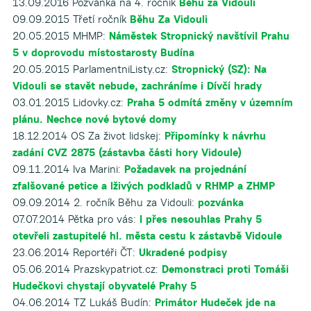
13.09.2016 Pozvánka na 4. ročník
Běhu za Vidouli
09.09.2015 Třetí ročník
Běhu Za Vidouli
20.05.2015 MHMP:
Náměstek Stropnický navštívil Prahu
5 v doprovodu místostarosty Budína
20.05.2015 ParlamentniListy.cz:
Stropnický (SZ): Na
Vidouli se stavět nebude, zachráníme i Dívčí hrady
03.01.2015 Lidovky.cz:
Praha 5 odmítá změny v územním
plánu. Nechce nové bytové domy
18.12.2014 OS Za život lidskej:
Připomínky k návrhu
zadání CVZ 2875 (zástavba části hory Vidoule)
09.11.2014 Iva Marini:
Požadavek na projednání
zfalšované petice a lživých podkladů v RHMP a ZHMP
09.09.2014 2. ročník Běhu za Vidouli:
pozvánka
07.07.2014 Pětka pro vás:
I přes nesouhlas Prahy 5
otevřeli zastupitelé hl. města cestu k zástavbě Vidoule
23.06.2014 Reportéři ČT:
Ukradené podpisy
05.06.2014 Prazskypatriot.cz:
Demonstraci proti Tomáši
Hudečkovi chystají obyvatelé Prahy 5
04.06.2014 TZ Lukáš Budín:
Primátor Hudeček jde na