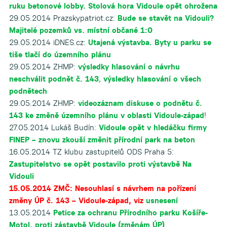
ruku betonové lobby. Stolová hora Vidoule opět ohrožena
29.05.2014 Prazskypatriot.cz:
Bude se stavět na Vidouli?
Majitelé pozemků vs. místní občané 1:0
29.05.2014 iDNES.cz:
Utajená výstavba. Byty u parku se
tiše tlačí do územního plánu
29.05.2014 ZHMP:
výsledky hlasování o návrhu
neschválit podnět č. 143
,
výsledky hlasování o všech
podnětech
29.05.2014 ZHMP:
videozáznam diskuse o podnětu č.
143 ke změně územního plánu v oblasti Vidoule-západ
!
27.05.2014 Lukáš Budín:
Vidoule opět v hledáčku firmy
FINEP – znovu zkouší změnit přírodní park na beton
16.05.2014 TZ klubu zastupitelů ODS Praha 5:
Zastupitelstvo se opět postavilo proti výstavbě Na
Vidouli
15.05.2014 ZMČ: Nesouhlasí s návrhem na pořízení
změny ÚP č. 143 – Vidoule-západ, viz
usnesení
13.05.2014
Petice za ochranu Přírodního parku Košíře-
Motol, proti zástavbě Vidoule (změnám ÚP)