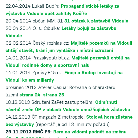
22.04.2014 Lukáš Budín:
Propagandistické letáky za
výstavbu Vidoule opět zahltily Košíře
20.04.2014 občan MM: 31
31 otázek k zástavbě Vidoule
20.04.2014 O. s. Cibulka:
Letáky bojují za zástavbu
Vidoule
02.02.2014 Český rozhlas cz:
Majitelé pozemků na Vidouli
chtějí stavět, brání jim vyhláška i místní sdružení
14.01.2014 Prazskypatriot.cz:
Majitelé pozemků chtějí na
Vidouli rodinné domy a sportovní halu
14.01.2014 Zprávy.E15.cz:
Finep a Rodop investují na
Vidouli kolem miliardy
prosinec 2013 Ateliér Casua: Rozvaha o charakteru
území
strana 24
,
strana 25
18.12.2013 Sdružení ZaPět zastupitelům:
Odmítnutí
návrhů změn ÚP v oblasti Vidoule umožňujících zástavbu
14.12.2013 ČT magazín Z metropole:
Stolová hora zůstane
bez výstavby
(reportáž je od 13. minuty pořadu)
29.11.2013 RMČ P5:
Bere na vědomí podnět na změnu