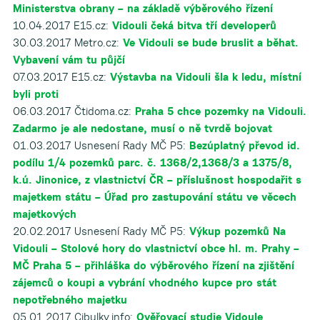
Ministerstva obrany – na základě výběrového řízení
10.04.2017 E15.cz:
Vidouli čeká bitva tří developerů
30.03.2017 Metro.cz:
Ve Vidouli se bude bruslit a běhat.
Vybavení vám tu půjčí
07.03.2017 E15.cz:
Výstavba na Vidouli šla k ledu, místní
byli proti
06.03.2017 Čtidoma.cz:
Praha 5 chce pozemky na Vidouli.
Zadarmo je ale nedostane, musí o ně tvrdě bojovat
01.03.2017 Usnesení Rady MČ P5:
Bezúplatný převod id.
podílu 1/4 pozemků parc. č. 1368/2,1368/3 a 1375/8,
k.ú. Jinonice, z vlastnictví ČR – příslušnost hospodařit s
majetkem státu – Úřad pro zastupování státu ve věcech
majetkových
20.02.2017 Usnesení Rady MČ P5:
Výkup pozemků Na
Vidouli – Stolové hory do vlastnictví obce hl. m. Prahy –
MČ Praha 5 – přihláška do výběrového řízení na zjištění
zájemců o koupi a vybrání vhodného kupce pro stát
nepotřebného majetku
05.01.2017 Cibulky.info:
Ověřovací studie Vidoule