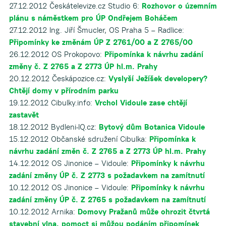
27.12.2012 Českátelevize.cz Studio 6:
Rozhovor o územním
plánu s náměstkem pro ÚP Ondřejem Boháčem
27.12.2012 Ing. Jiří Šmucler, OS Praha 5 – Radlice:
Připomínky ke změnám ÚP Z 2761/00 a Z 2765/00
26.12.2012 OS Prokopovo:
Připomínka k návrhu zadání
změny č. Z 2765 a Z 2773 ÚP hl.m. Prahy
20.12.2012 Českápozice.cz:
Vyslyší Ježíšek developery?
Chtějí domy v přírodním parku
19.12.2012 Cibulky.info:
Vrchol Vidoule zase chtějí
zastavět
18.12.2012 Bydleni-IQ.cz:
Bytový dům Botanica Vidoule
15.12.2012 Občanské sdružení Cibulka:
Připomínka k
návrhu zadání změn č. Z 2765 a Z 2773 ÚP hl.m. Prahy
14.12.2012 OS Jinonice – Vidoule:
Připomínky k návrhu
zadání změny ÚP č. Z 2773 s požadavkem na zamítnutí
10.12.2012 OS Jinonice – Vidoule:
Připomínky k návrhu
zadání změny ÚP č. Z 2765 s požadavkem na zamítnutí
10.12.2012 Arnika:
Domovy Pražanů může ohrozit čtvrtá
stavební vlna, pomoct si můžou podáním připomínek