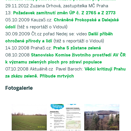
29.11.2012 Zuzana Drhová, zastupitelka MČ Praha
13:
Požadavek zamítnutí změn ÚP č. Z 2765 a Z 2773
05.10.2009 Kauza5.cz:
Chráněné Prokopské a Dalejské
údolí
(též s reportáží o Vidouli)
30.09.2009 Čt.cz pořad Nedej se: video
Další příběh
ohrožené přírody a lidí
(též s reportáží o Vidouli)
14.10.2008 Praha5.cz:
Praha 5 zůstane zelená
08.10.2008
Stanovisko Komise životního prostředí AV ČR
k významu zelených ploch pro zdraví populace
07.10.2008 Aktuálně.cz Pavel Baroch:
Vědci kritizují Prahu
za zkázu zeleně. Přibude mrtvých
Fotogalerie