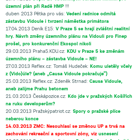
územní plán při Radě HMP
!!!
duben 2013 Pětka pro vás:
Vedení radnice odmítá
zástavbu Vidoule i tvrzení náměstka primátora
17.04.2013 Deník E15:
V Praze 5 se hrají zvláštní realitní
hry. Návrh změny územního plánu na Vidouli pro Finep
prošel, pro konkurenční Ekospol nikoli
29.03.2013 Praha5.KDU.cz:
KDU v Praze 5 ke změnám
územního plánu – zástavba Vidoule – NE!
27.03.2013 Reflex.cz: Tomáš Hudeček:
Komu uletěly včely
z (Vido)úle? (aneb „Causa Vidoule pokračuje“)
25.03.2013 Reflex.cz: Zdeněk Strnad:
Causa Vidoule,
aneb zalijme Prahu betonem
21.03.2013 Českápozice.cz:
Kdo jde v pražských Košířích
na ruku developerům?
20.03.2013 Pražskýpatriot.cz:
Spory o pražské plíce
neberou konce
14.03.2013 ZMC: Nesouhlasí se změnou UP a trvá na
zachování rekreační a sportovní zóny, viz
usnesení