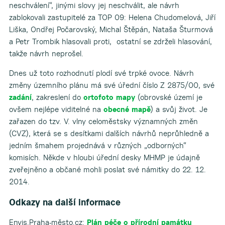
neschválení“, jinými slovy jej neschválit, ale návrh
zablokovali zastupitelé za TOP 09: Helena Chudomelová, Jiří
Liška, Ondřej Počarovský, Michal Štěpán, Nataša Šturmová
a Petr Trombik hlasovali proti, ostatní se zdrželi hlasování,
takže návrh neprošel.
Dnes už toto rozhodnutí plodí své trpké ovoce. Návrh
změny územního plánu má své úřední číslo Z 2875/00, své
zadání
, zakreslení do
ortofoto mapy
(obrovské území je
ovšem nejlépe viditelné na
obecné mapě
) a svůj život. Je
zařazen do tzv. V. vlny celoměstsky významných změn
(CVZ), která se s desítkami dalších návrhů neprůhledně a
jedním šmahem projednává v různých „odborných“
komisích. Někde v hloubi úřední desky MHMP je údajně
zveřejněno a občané mohli poslat své námitky do 22. 12.
2014.
Odkazy na další informace
Envis.Praha-město.cz:
Plán péče o přírodní památku