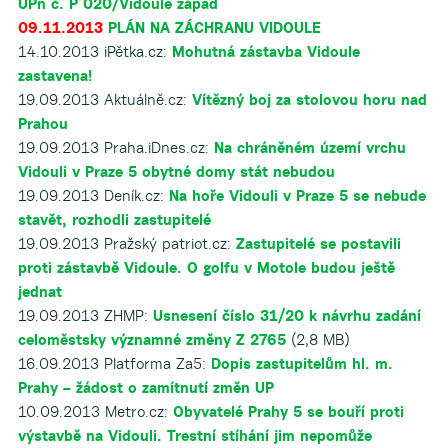
ÚPn č. P 020/Vidoule západ
09.11.2013
PLÁN NA ZÁCHRANU VIDOULE
14.10.2013 iPětka.cz:
Mohutná zástavba Vidoule
zastavena!
19.09.2013 Aktuálně.cz:
Vítězný boj za stolovou horu nad
Prahou
19.09.2013 Praha.iDnes.cz:
Na chráněném území vrchu
Vidouli v Praze 5 obytné domy stát nebudou
19.09.2013 Deník.cz:
Na hoře Vidouli v Praze 5 se nebude
stavět, rozhodli zastupitelé
19.09.2013 Pražský patriot.cz:
Zastupitelé se postavili
proti zástavbě Vidoule. O golfu v Motole budou ještě
jednat
19.09.2013 ZHMP:
Usnesení číslo 31/20 k návrhu zadání
celoměstsky významné změny Z 2765
(2,8 MB)
16.09.2013 Platforma Za5:
Dopis zastupitelům hl. m.
Prahy – žádost o zamítnutí změn UP
10.09.2013 Metro.cz:
Obyvatelé Prahy 5 se bouří proti
výstavbě na Vidouli. Trestní stíhání jim nepomůže