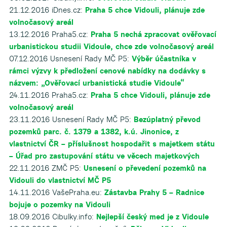
21.12.2016 iDnes.cz:
Praha 5 chce Vidouli, plánuje zde
volnočasový areál
13.12.2016 Praha5.cz:
Praha 5 nechá zpracovat ověřovací
urbanistickou studii Vidoule, chce zde volnočasový areál
07.12.2016 Usnesení Rady MČ P5:
Výběr účastníka v
rámci výzvy k předložení cenové nabídky na dodávky s
názvem: „Ověřovací urbanistická studie Vidoule“
24.11.2016 Praha5.cz:
Praha 5 chce Vidouli, plánuje zde
volnočasový areál
23.11.2016 Usnesení Rady MČ P5:
Bezúplatný převod
pozemků parc. č. 1379 a 1382, k.ú. Jinonice, z
vlastnictví ČR – příslušnost hospodařit s majetkem státu
– Úřad pro zastupování státu ve věcech majetkových
22.11.2016 ZMČ P5:
Usnesení o převedení pozemků na
Vidouli do vlastnictví MČ P5
14.11.2016 VašePraha.eu:
Zástavba Prahy 5 – Radnice
bojuje o pozemky na Vidouli
18.09.2016 Cibulky.info:
Nejlepší český med je z Vidoule