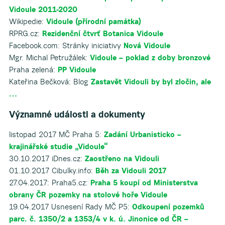
Vidoule 2011-2020
Wikipedie:
Vidoule (přírodní památka)
RPRG.cz:
Rezidenční čtvrť Botanica Vidoule
Facebook.com: Stránky iniciativy
Nová Vidoule
Mgr. Michal Petružálek:
Vidoule – poklad z doby bronzové
Praha zelená:
PP Vidoule
Kateřina Bečková: Blog
Zastavět Vidouli by byl zločin, ale
…
Významné události a dokumenty
listopad 2017 MČ Praha 5:
Zadání Urbanisticko –
krajinářské studie „Vidoule“
30.10.2017 iDnes.cz:
Zaostřeno na Vidouli
01.10.2017 Cibulky.info:
Běh za Vidouli 2017
27.04.2017: Praha5.cz:
Praha 5 koupí od Ministerstva
obrany ČR pozemky na stolové hoře Vidoule
19.04.2017 Usnesení Rady MČ P5:
Odkoupení pozemků
parc. č. 1350/2 a 1353/4 v k. ú. Jinonice od ČR –