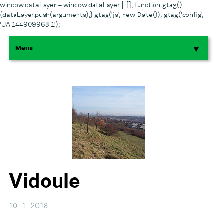
window.dataLayer = window.dataLayer || []; function gtag()
{dataLayer.push(arguments);} gtag('js', new Date()); gtag('config',
'UA-144909968-1');
Menu
▼
▼
▼
▼
▼
Vidoule
10. 1. 2018
▼