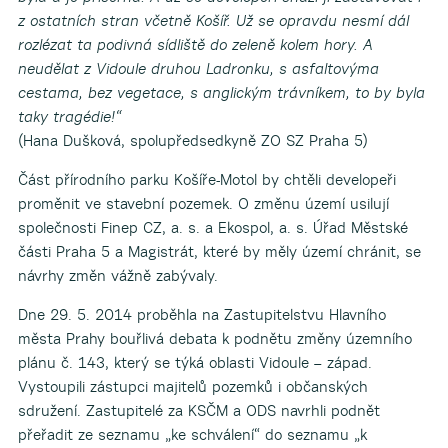
z ostatních stran včetně Košíř. Už se opravdu nesmí dál
rozlézat ta podivná sídliště do zeleně kolem hory. A
neudělat z Vidoule druhou Ladronku, s asfaltovýma
cestama, bez vegetace, s anglickým trávníkem, to by byla
taky tragédie!“
(Hana Dušková, spolupředsedkyně ZO SZ Praha 5)
Část přírodního parku Košíře-Motol by chtěli developeři
proměnit ve stavební pozemek. O změnu území usilují
společnosti Finep CZ, a. s. a Ekospol, a. s. Úřad Městské
části Praha 5 a Magistrát, které by měly území chránit, se
návrhy změn vážně zabývaly.
Dne 29. 5. 2014 proběhla na Zastupitelstvu Hlavního
města Prahy bouřlivá debata k podnětu změny územního
plánu č. 143, který se týká oblasti Vidoule – západ.
Vystoupili zástupci majitelů pozemků i občanských
sdružení. Zastupitelé za KSČM a ODS navrhli podnět
přeřadit ze seznamu „ke schválení“ do seznamu „k