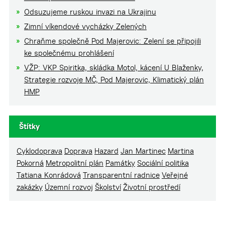
Odsuzujeme ruskou invazi na Ukrajinu
Zimní víkendové vycházky Zelených
Chraňme společně Pod Majerovic: Zelení se připojili
ke společnému prohlášení
VŽP: VKP Spiritka, skládka Motol, kácení U Blaženky,
Strategie rozvoje MČ, Pod Majerovic, Klimatický plán
HMP
Štítky
Cyklodoprava
Doprava
Hazard
Jan Martinec
Martina
Pokorná
Metropolitní plán
Památky
Sociální politika
Tatiana Konrádová
Transparentní radnice
Veřejné
zakázky
Územní rozvoj
Školství
Životní prostředí