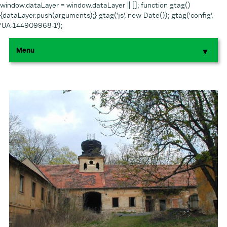
window.dataLayer = window.dataLayer || []; function gtag()
{dataLayer.push(arguments);} gtag('js', new Date()); gtag('config',
'UA-144909968-1');
Menu
▼
▼
▼
▼
▼
▼