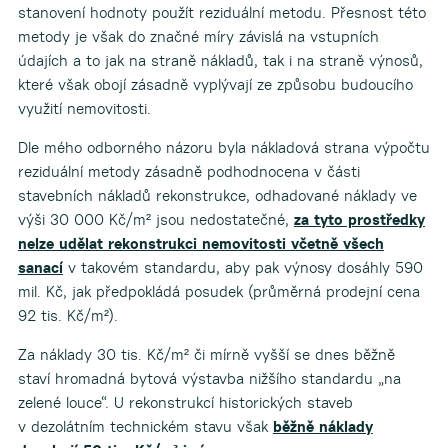
stanovení hodnoty použít reziduální metodu. Přesnost této
metody je však do značné míry závislá na vstupních
údajích a to jak na straně nákladů, tak i na straně výnosů,
které však obojí zásadně vyplývají ze způsobu budoucího
využití nemovitosti.
Dle mého odborného názoru byla nákladová strana výpočtu
reziduální metody zásadně podhodnocena v části
stavebních nákladů rekonstrukce, odhadované náklady ve
výši 30 000 Kč/m² jsou nedostatečné,
za tyto prostředky
nelze udělat rekonstrukci nemovitosti včetně všech
sanací
v takovém standardu, aby pak výnosy dosáhly 590
mil. Kč, jak předpokládá posudek (průměrná prodejní cena
92 tis. Kč/m²).
Za náklady 30 tis. Kč/m² či mírně vyšší se dnes běžně
staví hromadná bytová výstavba nižšího standardu „na
zelené louce“. U rekonstrukcí historických staveb
v dezolátním technickém stavu však
běžně náklady