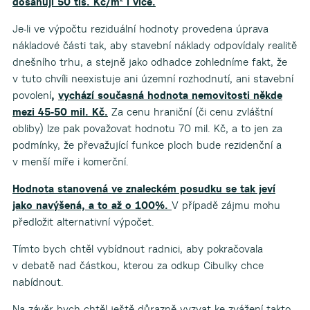
dosahují 50 tis. Kč/m² i více.
Je-li ve výpočtu reziduální hodnoty provedena úprava
nákladové části tak, aby stavební náklady odpovídaly realitě
dnešního trhu, a stejně jako odhadce zohledníme fakt, že
v tuto chvíli neexistuje ani územní rozhodnutí, ani stavební
povolení
,
vychází současná hodnota nemovitosti někde
mezi 45-50 mil. Kč.
Za cenu hraniční (či cenu zvláštní
obliby) lze pak považovat hodnotu 70 mil. Kč, a to jen za
podmínky, že převažující funkce ploch bude rezidenční a
v menší míře i komerční.
Hodnota stanovená ve znaleckém posudku se tak jeví
jako navýšená, a to až o 100%.
V případě zájmu mohu
předložit alternativní výpočet.
Tímto bych chtěl vybídnout radnici, aby pokračovala
v debatě nad částkou, kterou za odkup Cibulky chce
nabídnout.
Na závěr bych chtěl ještě důrazně vyzvat ke zvážení takto