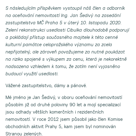
S následujícím příspěvkem vystoupil náš člen a odborník
na oceňování nemovitostí Ing. Jan Šedivý na zasedání
zastupitelstva MČ Praha 5 v úterý 10. listopadu 2020.
Zelení rekonstrukci usedlosti Cibulka dlouhodobě podporují
a pokládají přístup současného majitele k této cenné
kulturní památce celopražského významu za zcela
nepřijatelný, ale zároveň
považujeme za nutné poukázat
na riziko spojené s výkupem za cenu, která je nekorektně
nadsazena vzhledem k tomu, že zatím není vyjasněno
budoucí využití usedlosti.
Vážené zastupitelstvo, dámy a pánové.
Mé jméno je Jan Šedivý, v oboru oceňování nemovitostí
působím již od druhé poloviny 90 let a mojí specializací
jsou odhady větších komerčních i rezidenčních
nemovitostí. V roce 2012 jsem působil jako člen Komise
obchodních aktivit Prahy 5, kam jsem byl nominován
Stranou zelených.