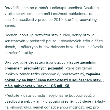
Dozvěděl jsem se o záměru odkoupit usedlost Cibulka a
v této souvislosti jsem měl i možnost nahlédnout do
ocenění usedlosti z prosince 2019, které zpracoval Ing.
Beneš.
Ocenění popisuje dezolátní stav budov, dobrý stav je
konstatován v podstatě pouze u obvodových stěn a části
kleneb, u některých budov dokonce hrozí zřícení z důvodů
narušené statiky.
Díky pokročilé devastaci jsou stavby vlastně
zásadním
břemenem předmětných pozemků
, které činí téměř
jakýkoliv záměr těžko ekonomicky realizovatelný,
zejména
pokud by se kupní cena nemovitosti v současném stavu,
měla pohybovat v úrovni 105 mil. Kč.
Přestože k datu odhadu nebylo jasné budoucí využití
usedlosti a nebyly ani k dispozici přesněji vyčíslené náklady
na rekonstrukci, neměl odhadce jinou možnost, než pro