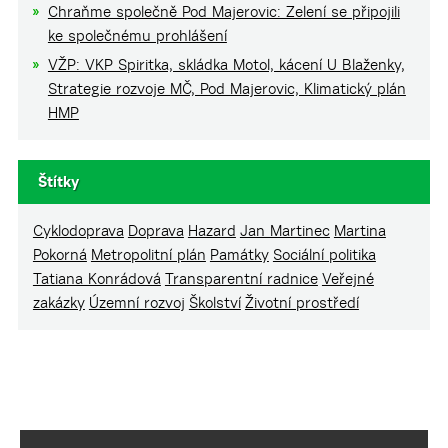
Chraňme společně Pod Majerovic: Zelení se připojili
ke společnému prohlášení
VŽP: VKP Spiritka, skládka Motol, kácení U Blaženky,
Strategie rozvoje MČ, Pod Majerovic, Klimatický plán
HMP
Štítky
Cyklodoprava
Doprava
Hazard
Jan Martinec
Martina
Pokorná
Metropolitní plán
Památky
Sociální politika
Tatiana Konrádová
Transparentní radnice
Veřejné
zakázky
Územní rozvoj
Školství
Životní prostředí