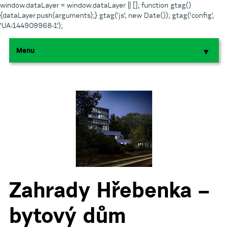
window.dataLayer = window.dataLayer || []; function gtag()
{dataLayer.push(arguments);} gtag('js', new Date()); gtag('config',
'UA-144909968-1');
Menu
▼
▼
▼
▼
▼
Zahrady Hřebenka –
bytový dům
▼