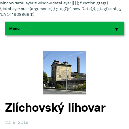
window.dataLayer = window.dataLayer || []; function gtag()
{dataLayer.push(arguments);} gtag('js', new Date()); gtag('config',
'UA-144909968-1');
Menu
▼
▼
▼
▼
▼
Zlíchovský lihovar
22. 8. 2019
▼