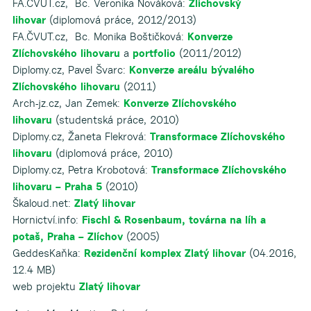
FA.ČVUT.cz, Bc. Veronika Nováková:
Zlíchovský
lihovar
(diplomová práce, 2012/2013)
FA.ČVUT.cz, Bc. Monika Boštičková:
Konverze
Zlíchovského lihovaru
a
portfolio
(2011/2012)
Diplomy.cz, Pavel Švarc:
Konverze areálu bývalého
Zlíchovského lihovaru
(2011)
Arch-jz.cz, Jan Zemek:
Konverze Zlíchovského
lihovaru
(studentská práce, 2010)
Diplomy.cz, Žaneta Flekrová:
Transformace Zlíchovského
lihovaru
(diplomová práce, 2010)
Diplomy.cz, Petra Krobotová:
Transformace Zlíchovského
lihovaru – Praha 5
(2010)
Škaloud.net:
Zlatý lihovar
Hornictví.info:
Fischl & Rosenbaum, továrna na líh a
potaš, Praha – Zlíchov
(2005)
GeddesKaňka:
Rezidenční komplex Zlatý lihovar
(04.2016,
12.4 MB)
web projektu
Zlatý lihovar