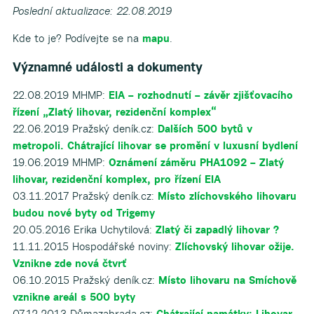
Poslední aktualizace: 22.08.2019
Kde to je? Podívejte se na
mapu
.
Významné události a dokumenty
22.08.2019 MHMP:
EIA – rozhodnutí – závěr zjišťovacího
řízení „Zlatý lihovar, rezidenční komplex“
22.06.2019 Pražský deník.cz:
Dalších 500 bytů v
metropoli. Chátrající lihovar se promění v luxusní bydlení
19.06.2019 MHMP:
Oznámení záměru PHA1092 – Zlatý
lihovar, rezidenční komplex, pro řízení EIA
03.11.2017 Pražský deník.cz:
Místo zlíchovského lihovaru
budou nové byty od Trigemy
20.05.2016 Erika Uchytilová:
Zlatý či zapadlý lihovar ?
11.11.2015 Hospodářské noviny:
Zlíchovský lihovar ožije.
Vznikne zde nová čtvrť
06.10.2015 Pražský deník.cz:
Místo lihovaru na Smíchově
vznikne areál s 500 byty
07.12.2013 Důmazahrada.cz:
Chátrající památky: Lihovar