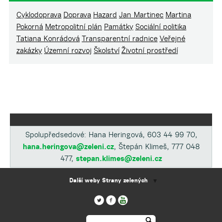
Cyklodoprava
Doprava
Hazard
Jan Martinec
Martina
Pokorná
Metropolitní plán
Památky
Sociální politika
Tatiana Konrádová
Transparentní radnice
Veřejné
zakázky
Územní rozvoj
Školství
Životní prostředí
Spolupředsedové: Hana Heringová, 603 44 99 70,
hana.heringova@zeleni.cz
, Štepán Klimeš, 777 048
477,
stepan.klimes@zeleni.cz
Další weby Strany zelených
▼