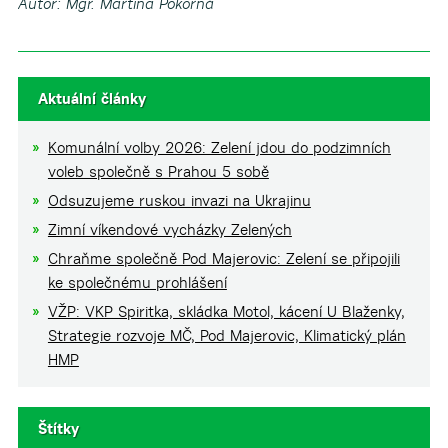
Autor: Mgr. Martina Pokorná
Aktuální články
Komunální volby 2026: Zelení jdou do podzimních
voleb společně s Prahou 5 sobě
Odsuzujeme ruskou invazi na Ukrajinu
Zimní víkendové vycházky Zelených
Chraňme společně Pod Majerovic: Zelení se připojili
ke společnému prohlášení
VŽP: VKP Spiritka, skládka Motol, kácení U Blaženky,
Strategie rozvoje MČ, Pod Majerovic, Klimatický plán
HMP
Štítky