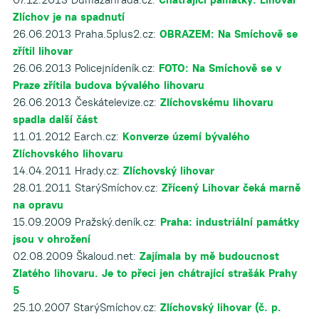
Zlíchov je na spadnutí
26.06.2013 Praha.5plus2.cz:
OBRAZEM: Na Smíchově se
zřítil lihovar
26.06.2013 Policejnídeník.cz:
FOTO: Na Smíchově se v
Praze zřítila budova bývalého lihovaru
26.06.2013 Českátelevize.cz:
Zlíchovskému lihovaru
spadla další část
11.01.2012 Earch.cz:
Konverze území bývalého
Zlíchovského lihovaru
14.04.2011 Hrady.cz:
Zlíchovský lihovar
28.01.2011 StarýSmíchov.cz:
Zřícený Lihovar čeká marně
na opravu
15.09.2009 Pražský.deník.cz:
Praha: industriální památky
jsou v ohrožení
02.08.2009 Škaloud.net:
Zajímala by mě budoucnost
Zlatého lihovaru. Je to přeci jen chátrající strašák Prahy
5
25.10.2007 StarýSmíchov.cz:
Zlíchovský lihovar (č. p.