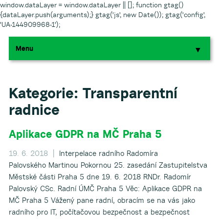
window.dataLayer = window.dataLayer || []; function gtag()
{dataLayer.push(arguments);} gtag('js', new Date()); gtag('config',
'UA-144909968-1');
Menu
▼
▼
▼
Kategorie:
Transparentní
radnice
▼
Aplikace GDPR na MČ Praha 5
▼
19. 6. 2018 |
Interpelace radního Radomíra
Palovského Martinou Pokornou 25. zasedání Zastupitelstva
Městské části Praha 5 dne 19. 6. 2018 RNDr. Radomír
Palovský CSc. Radní ÚMČ Praha 5 Věc: Aplikace GDPR na
MČ Praha 5 Vážený pane radní, obracím se na vás jako
▼
radního pro IT, počítačovou bezpečnost a bezpečnost