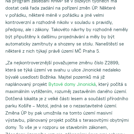
Na program zasedání RHMP se v blízkých týdnech má
dostat celá řada zadání na pořízení změn ÚP. Některé
v pořádku, některé méně v pořádku a jiné velmi
kontroverzní a rozhodně nikoliv v souladu s pravidly,
předpisy, ale i zákony. Takovéto návrhy by rozhodně neměly
být připuštěny k dalšímu projednávání a měly by být
automaticky zamítnuty a shozeny se stolu. Naneštěstí se
některé z nich týkají právě území MČ Praha 5.
„Za nejkontroverznější považujeme změnu číslo Z2899,
která se týká území ve svahu u ulice Jinonické nedaleko
bývalé usedlosti Božínka. Majitel pozemků má již
naplánovaný projekt
Bytové domy Jinonická
, který počítá s
maximálním vytěžením, rozuměj zastavěním daného území.
Dotčená lokalita je z velké části lesem a součástí přírodního
parku Košíře – Motol, jedná se o nezastavitelné území.
Změna ÚP by pak umožnila na tomto území masivní
výstavbu, plánovaný projekt počítá s terasovitými obytnými
domy. To vše je v rozporu se stavebním zákonem,