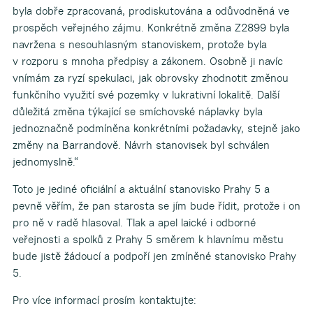
byla dobře zpracovaná, prodiskutována a odůvodněná ve
prospěch veřejného zájmu. Konkrétně změna Z2899 byla
navržena s nesouhlasným stanoviskem, protože byla
v rozporu s mnoha předpisy a zákonem. Osobně ji navíc
vnímám za ryzí spekulaci, jak obrovsky zhodnotit změnou
funkčního využití své pozemky v lukrativní lokalitě. Další
důležitá změna týkající se smíchovské náplavky byla
jednoznačně podmíněna konkrétními požadavky, stejně jako
změny na Barrandově. Návrh stanovisek byl schválen
jednomyslně.“
Toto je jediné oficiální a aktuální stanovisko Prahy 5 a
pevně věřím, že pan starosta se jím bude řídit, protože i on
pro ně v radě hlasoval. Tlak a apel laické i odborné
veřejnosti a spolků z Prahy 5 směrem k hlavnímu městu
bude jistě žádoucí a podpoří jen zmíněné stanovisko Prahy
5.
Pro více informací prosím kontaktujte: