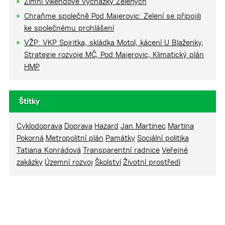
Zimní víkendové vycházky Zelených
Chraňme společně Pod Majerovic: Zelení se připojili
ke společnému prohlášení
VŽP: VKP Spiritka, skládka Motol, kácení U Blaženky,
Strategie rozvoje MČ, Pod Majerovic, Klimatický plán
HMP
Štítky
Cyklodoprava
Doprava
Hazard
Jan Martinec
Martina
Pokorná
Metropolitní plán
Památky
Sociální politika
Tatiana Konrádová
Transparentní radnice
Veřejné
zakázky
Územní rozvoj
Školství
Životní prostředí