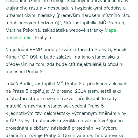
Zásadami územního rozvoje, zákonnými úpravami ochrany
krajinného rázu a v nesouladu s hygienickými předpisy a
urbanistickými hledisky (především narušení místního rázu
a pohledových horizontů)“, říká zastupitelka MČ Praha 5,
Martina Pokorná, zakladatelka webové stránky
Mapa
horkých míst
Prahy 5.
Na jednání RHMP bude přizván i starosta Prahy 5, Radek
Klíma (TOP 09), a bude záležet i na jeho stanovisku a
především na tom, zda bude ctít nejaktuálnější oficiální
usnesení Prahy 5.
Lukáš Budín, zastupitel MČ Praha 5 a předseda Zelených
na Praze 5 doplňuje: „V prosinci 2014 jsem, ještě jako
místostarosta pro územní rozvoj, předkládal do rady
materiál s návrhem stanovisek vedení Prahy 5
k jednotlivým tzv. celoměstsky významným změnám vlny
V ÚP Prahy. Ta stanoviska vznikla na základě veřejného
projednání s občany, následně projednání ve Výboru
územního rozvoje Prahy 5. Domnívám se, že stanoviska