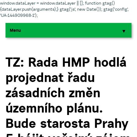
window.dataLayer = window.dataLayer || []; function gtag()
{dataLayer.push(arguments);} gtag('js', new Date()); gtag('config',
'UA-144909968-1');
Menu
▼
▼
▼
TZ: Rada HMP hodlá
projednat řadu
▼
zásadních změn
▼
územního plánu.
Bude starosta Prahy
▼