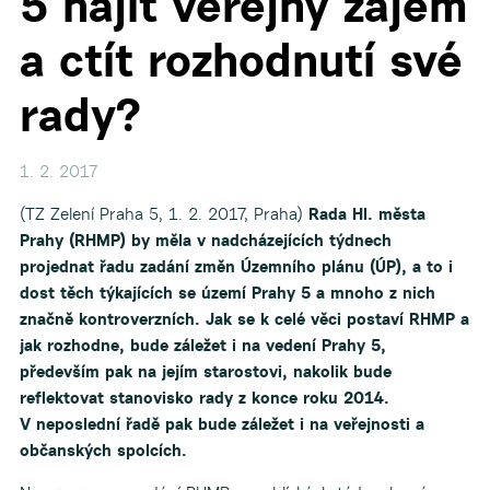
5 hájit veřejný zájem
a ctít rozhodnutí své
rady?
1. 2. 2017
(TZ Zelení Praha 5, 1. 2. 2017, Praha)
Rada Hl. města
Prahy (RHMP) by měla v nadcházejících týdnech
projednat řadu zadání změn Územního plánu (ÚP), a to i
dost těch týkajících se území Prahy 5 a mnoho z nich
značně kontroverzních. Jak se k celé věci postaví RHMP a
jak rozhodne, bude záležet i na vedení Prahy 5,
především pak na jejím starostovi, nakolik bude
reflektovat stanovisko rady z konce roku 2014.
V neposlední řadě pak bude záležet i na veřejnosti a
občanských spolcích.