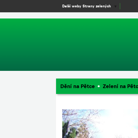
window.dataLayer = window.dataLayer || []; function gtag(){dataLayer.
Další weby Strany zelených
▼
Dění na Pětce
Zelení na Pět