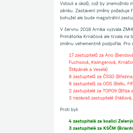
Vidouli a okolí), což by znemožnilo 
zániku. Zastavení změny požaduje ř
bohužel ale bude magistrátní zastup
V červnu 2018 Arnika vyzvala ZMHP
Primátorka Krnáčová ale trvala na
změnu vehementně podpořila. Pro s
17 zastupitelů za Ano (Bendová
Fuchsová, Kislingerová, Krnáčov
Štěpánek a Veselá)
8 zastupitelů za ČSSD (Březina
8 zastupitelů za ODS (Bellu, F
2 zastupitelé za TOP09 (Bříza a
3 nezávislí zastupitelé (Hášová,
Proti byli
4 zastupitelé za koalici Zelen
3 zastupitelé za KSČM (Briard