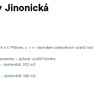
 Jinonická
 A a C Příbram, s. r. o. vlastníkem zalesněných svahů nad
h pozemku – způsob využití’Výměra
 – zbořeniště‘ 202 m2
 – zbořeniště‘ 186 m2