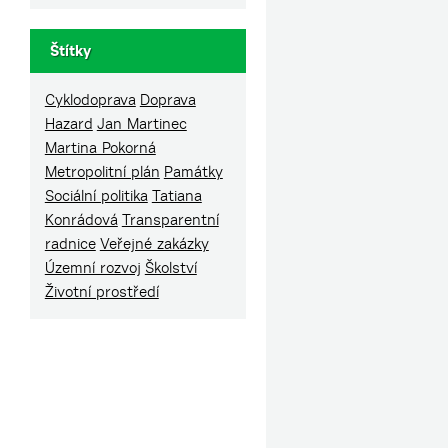
Štítky
Cyklodoprava
Doprava
Hazard
Jan Martinec
Martina Pokorná
Metropolitní plán
Památky
Sociální politika
Tatiana
Konrádová
Transparentní
radnice
Veřejné zakázky
Územní rozvoj
Školství
Životní prostředí