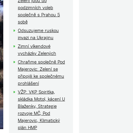
Zelení jdou do
podzimních voleb
společně s Prahou 5
sobě
Odsuzujeme ruskou
invazi na Ukrajinu
Zimní víkendové
vycházky Zelených
Chraňme společně Pod
Majerovic: Zelení se
připojili ke společnému
prohlášení
VŽP: VKP Spiritka,
skládka Motol, kácení U
Blaženky, Strategie
rozvoje MČ, Pod
Majerovic, Klimatický
plán HMP