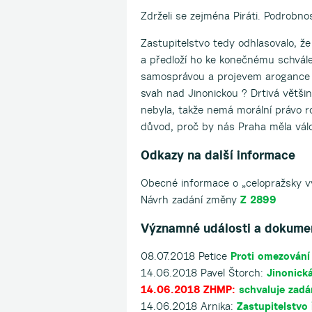
Zdrželi se zejména Piráti. Podrobno
Zastupitelstvo tedy odhlasovalo, ž
a předloží ho ke konečnému schvále
samosprávou a projevem arogance m
svah nad Jinonickou ? Drtivá většin
nebyla, takže nemá morální právo r
důvod, proč by nás Praha měla vál
Odkazy na další informace
Obecné informace o „celopražsky
Návrh zadání změny
Z 2899
Významné události a dokume
08.07.2018 Petice
Proti omezování
14.06.2018 Pavel Štorch:
Jinonická
14.06.2018 ZHMP:
schvaluje zad
14.06.2018 Arnika:
Zastupitelstvo