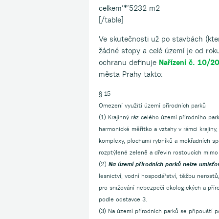
celkem’*’5232 m2
[/table]
Ve skutečnosti už po stavbách (kter
žádné stopy a celé území je od rok
ochranu definuje
Nařízení č. 10/2
města Prahy takto:
§ 15
Omezení využití území přírodních parků
(1) Krajinný ráz celého území přírodního par
harmonické měřítko a vztahy v rámci krajiny,
komplexy, plochami rybníků a mokřadních sp
rozptýlené zeleně a dřevin rostoucích mimo 
(2)
Na území přírodních parků nelze umisť
lesnictví, vodní hospodářství, těžbu nerostů,
pro snižování nebezpečí ekologických a příro
podle odstavce 3.
(3) Na území přírodních parků se připouští 