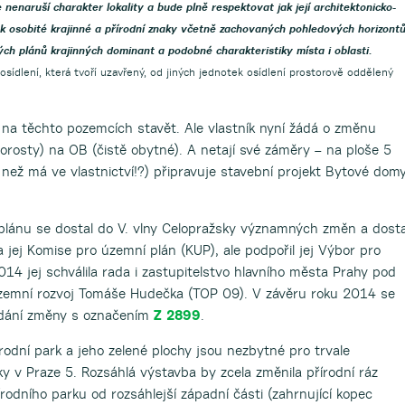
 nenaruší charakter lokality a bude plně respektovat jak její architektonicko-
tak osobité krajinné a přírodní znaky včetně zachovaných pohledových horizontů
ých plánů krajinných dominant a podobné charakteristiky místa i oblasti.
sídlení, která tvoří uzavřený, od jiných jednotek osídlení prostorově oddělený
na těchto pozemcích stavět. Ale vlastník nyní žádá o změnu
 porosty) na OB (čistě obytné). A netají své záměry – na ploše 5
 než má ve vlastnictví!?) připravuje stavební projekt Bytové dom
plánu se dostal do V. vlny Celopražsky významných změn a dosta
 jej Komise pro územní plán (KUP), ale podpořil jej Výbor pro
14 jej schválila rada i zastupitelstvo hlavního města Prahy pod
zemní rozvoj Tomáše Hudečka (TOP 09). V závěru roku 2014 se
adání změny s označením
Z 2899
.
rodní park a jeho zelené plochy jsou nezbytné pro trvale
nky v Praze 5. Rozsáhlá výstavba by zcela změnila přírodní ráz
írodního parku od rozsáhlejší západní části (zahrnující kopec