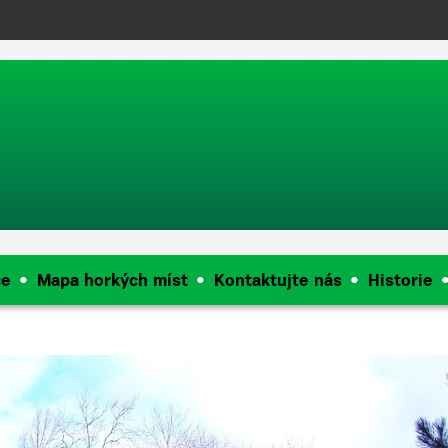
push(arguments);} gtag('js', new Date()); gtag('config', 'UA-144909968
ce
Mapa horkých míst
Kontaktujte nás
Historie