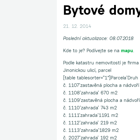
Bytové domy
21. 12. 2014
Poslední aktualizace: 08.07.2018
Kde to je? Podívejte se na
mapu
.
Podle katastru nemovitostí je firma
Jinonickou ulicí, parcel
[table tablesorter=“1″]Parcela’Dru
č. 1107’zastavěná plocha a nádvoří
č. 1108’zahrada‘ 670 m2
č. 1109’zastavěná plocha a nádvoří
č. 1110’zahrada‘ 743 m2
č. 1111’zahrada’1191 m2
č. 1112’zahrada‘ 219 m2
č. 1113’zahrada’1829 m2
č. 2027’zahrada‘ 192 m2