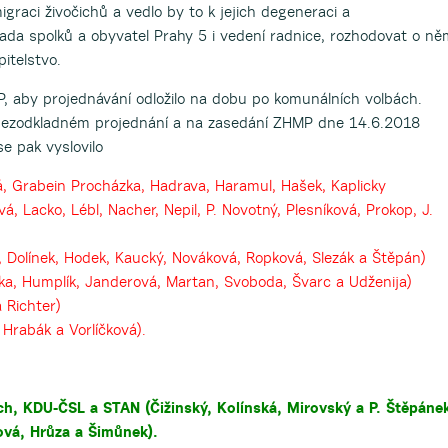
migraci živočichů a vedlo by to k jejich degeneraci a
ada spolků a obyvatel Prahy 5 i vedení radnice, rozhodovat o ně
itelstvo.
, aby projednávání odložilo na dobu po komunálních volbách.
 bezodkladném projednání a na zasedání ZHMP dne 14.6.2018
e pak vyslovilo
, Grabein Procházka, Hadrava, Haramul, Hašek, Kaplicky
á, Lacko, Lébl, Nacher, Nepil, P. Novotný, Plesníková, Prokop, J.
, Dolínek, Hodek, Kaucký, Nováková, Ropková, Slezák a Štěpán)
ifka, Humplík, Janderová, Martan, Svoboda, Švarc a Udženija)
 Richter)
 Hrabák a Vorlíčková).
ých, KDU-ČSL a STAN (Čižinský, Kolínská, Mirovský a P. Štěpáne
ová, Hrůza a Šimůnek).