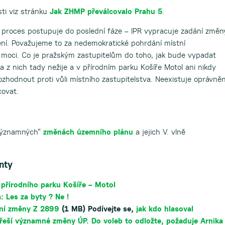
sti viz stránku
Jak ZHMP převálcovalo Prahu 5
.
e proces postupuje do poslední fáze – IPR vypracuje zadání změn
ní. Považujeme to za nedemokratické pohrdání místní
oci. Co je pražským zastupitelům do toho, jak bude vypadat
a z nich tady nežije a v přírodním parku Košíře Motol ani nikdy
ozhodnout proti vůli místního zastupitelstva. Neexistuje oprávně
covat.
 významných“
změnách územního plánu
a jejich V. vlně
nty
 přírodního parku Košíře – Motol
: Les za byty ? Ne !
ání změny Z 2899
(1 MB) Podívejte se,
jak kdo hlasoval
 řeší významné změny ÚP. Do voleb to odložte, požaduje Arnika