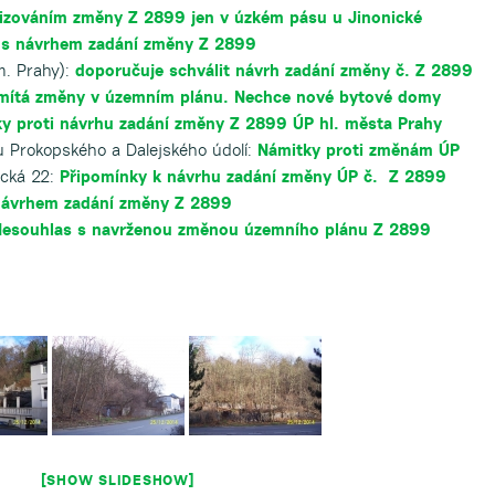
řizováním změny Z 2899 jen v úzkém pásu u Jinonické
 s návrhem zadání změny Z 2899
m. Prahy):
doporučuje schválit návrh zadání změny č. Z 2899
mítá změny v územním plánu. Nechce nové bytové domy
y proti návrhu zadání změny Z 2899 ÚP hl. města Prahy
 Prokopského a Dalejského údolí:
Námitky proti změnám ÚP
ická 22:
Připomínky k návrhu zadání změny ÚP č. Z 2899
návrhem zadání změny Z 2899
esouhlas s navrženou změnou územního plánu Z 2899
[SHOW SLIDESHOW]