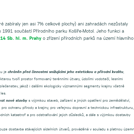
é zabíraly jen asi 7% celkové plochy) ani zahradách nezůstaly
u 1991 součástí Přírodního parku Košíře-Motol. Jeho funkci a
014 Sb. hl. m. Prahy
o zřízení přírodních parků na území hlavního
ku je
chráněn před činnostmi snižujícími jeho estetickou a přírodní kvalitu
,
 kterou tvoří prostor formovaný terénními útvary, údolími vodotečí, lesními
olečenstev, jakož i dalšími ekologicky významnými segmenty krajiny včetně
les.
ovat nové stavby
s výjimkou staveb, zařízení a jiných opatření pro zemědělství,
 pro ochranu přírody a krajiny, pro veřejnou dopravní a technickou infrastrukturu,
dních katastrof a pro odstraňování jejich důsledků, a dále s výjimkou dostavby
pouze dostavba stávajících sídelních útvarů, prováděná v souladu s platnou územ