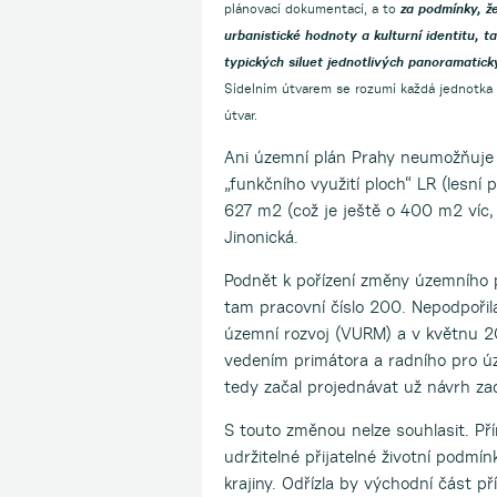
plánovací dokumentací, a to
za podmínky, že
urbanistické hodnoty a kulturní identitu, 
typických siluet jednotlivých panoramatick
Sídelním útvarem se rozumí každá jednotka o
útvar.
Ani územní plán Prahy neumožňuje 
„funkčního využití ploch“ LR (lesní
627 m2 (což je ještě o 400 m2 víc,
Jinonická.
Podnět k pořízení změny územního 
tam pracovní číslo 200. Nepodpořila
územní rozvoj (VURM) a v květnu 20
vedením primátora a radního pro ú
tedy začal projednávat už návrh z
S touto změnou nelze souhlasit. Pří
udržitelné přijatelné životní podmí
krajiny. Odřízla by východní část př