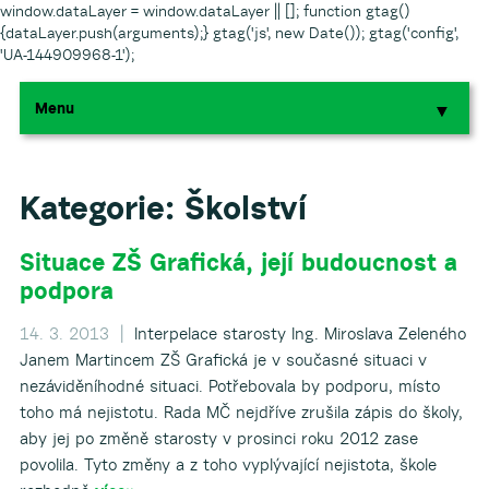
window.dataLayer = window.dataLayer || []; function gtag()
{dataLayer.push(arguments);} gtag('js', new Date()); gtag('config',
'UA-144909968-1');
Menu
▼
▼
▼
Kategorie:
Školství
Situace ZŠ Grafická, její budoucnost a
▼
podpora
▼
14. 3. 2013 |
Interpelace starosty Ing. Miroslava Zeleného
Janem Martincem ZŠ Grafická je v současné situaci v
nezáviděníhodné situaci. Potřebovala by podporu, místo
toho má nejistotu. Rada MČ nejdříve zrušila zápis do školy,
aby jej po změně starosty v prosinci roku 2012 zase
povolila. Tyto změny a z toho vyplývající nejistota, škole
▼