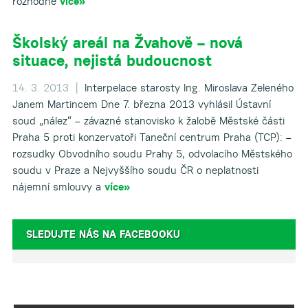
rozhodně
více»
Školský areál na Žvahově – nová
situace, nejistá budoucnost
14. 3. 2013 |
Interpelace starosty Ing. Miroslava Zeleného
Janem Martincem Dne 7. března 2013 vyhlásil Ústavní
soud „nález“ – závazné stanovisko k žalobě Městské části
Praha 5 proti konzervatoři Taneční centrum Praha (TCP): –
rozsudky Obvodního soudu Prahy 5, odvolacího Městského
soudu v Praze a Nejvyššího soudu ČR o neplatnosti
nájemní smlouvy a
více»
SLEDUJTE NÁS NA FACEBOOKU