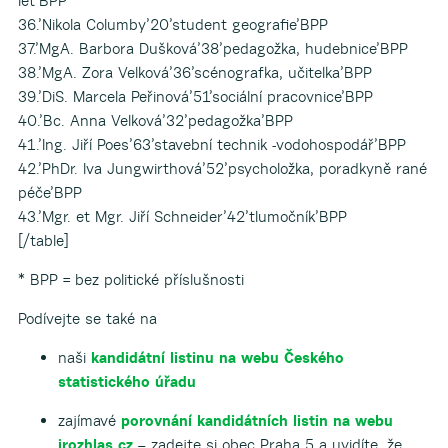
let’BPP
36.’Nikola Columby’20’student geografie’BPP
37.’MgA. Barbora Dušková’38’pedagožka, hudebnice’BPP
38.’MgA. Zora Velková’36’scénografka, učitelka’BPP
39.’DiS. Marcela Peřinová’51’sociální pracovnice’BPP
40.’Bc. Anna Velková’32’pedagožka’BPP
41.’Ing. Jiří Poes’63’stavební technik -vodohospodář’BPP
42.’PhDr. Iva Jungwirthová’52’psycholožka, poradkyně rané
péče’BPP
43.’Mgr. et Mgr. Jiří Schneider’42’tlumočník’BPP
[/table]
* BPP = bez politické příslušnosti
Podívejte se také na
naši
kandidátní listinu na webu Českého
statistického úřadu
zajímavé
porovnání kandidátních listin na webu
irozhlas.cz
– zadejte si obec Praha 5 a uvidíte, že