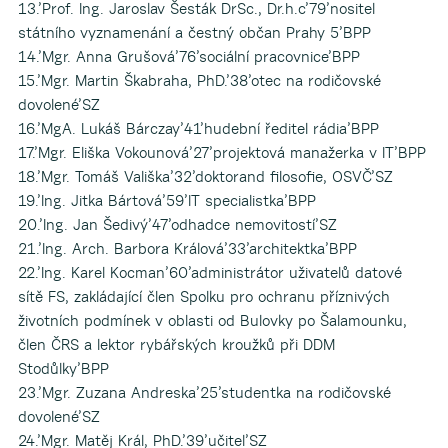
13.’Prof. Ing. Jaroslav Šesták DrSc., Dr.h.c’79’nositel
státního vyznamenání a čestný občan Prahy 5’BPP
14.’Mgr. Anna Grušová’76’sociální pracovnice’BPP
15.’Mgr. Martin Škabraha, PhD.’38’otec na rodičovské
dovolené’SZ
16.’MgA. Lukáš Bárczay’41’hudební ředitel rádia’BPP
17.’Mgr. Eliška Vokounová’27’projektová manažerka v IT’BPP
18.’Mgr. Tomáš Vališka’32’doktorand filosofie, OSVČ’SZ
19.’Ing. Jitka Bártová’59’IT specialistka’BPP
20.’Ing. Jan Šedivý’47’odhadce nemovitostí’SZ
21.’Ing. Arch. Barbora Králová’33’architektka’BPP
22.’Ing. Karel Kocman’60’administrátor uživatelů datové
sítě FS, zakládající člen Spolku pro ochranu příznivých
životních podmínek v oblasti od Bulovky po Šalamounku,
člen ČRS a lektor rybářských kroužků při DDM
Stodůlky’BPP
23.’Mgr. Zuzana Andreska’25’studentka na rodičovské
dovolené’SZ
24.’Mgr. Matěj Král, PhD.’39’učitel’SZ