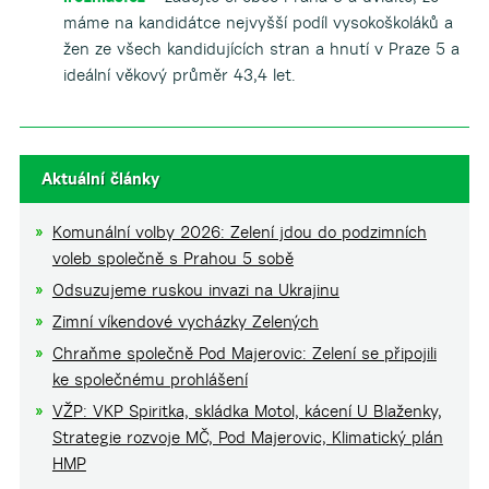
máme na kandidátce nejvyšší podíl vysokoškoláků a
žen ze všech kandidujících stran a hnutí v Praze 5 a
ideální věkový průměr 43,4 let.
Aktuální články
Komunální volby 2026: Zelení jdou do podzimních
voleb společně s Prahou 5 sobě
Odsuzujeme ruskou invazi na Ukrajinu
Zimní víkendové vycházky Zelených
Chraňme společně Pod Majerovic: Zelení se připojili
ke společnému prohlášení
VŽP: VKP Spiritka, skládka Motol, kácení U Blaženky,
Strategie rozvoje MČ, Pod Majerovic, Klimatický plán
HMP