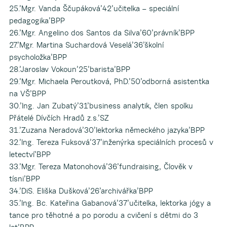
25.’Mgr. Vanda Ščupáková’42’učitelka – speciální
pedagogika’BPP
26.’Mgr. Angelino dos Santos da Silva’60’právník’BPP
27.’Mgr. Martina Suchardová Veselá’36’školní
psycholožka’BPP
28.’Jaroslav Vokoun’25’barista’BPP
29.’Mgr. Michaela Peroutková, PhD.’50’odborná asistentka
na VŠ’BPP
30.’Ing. Jan Zubatý’31’business analytik, člen spolku
Přátelé Dívčích Hradů z.s.’SZ
31.’Zuzana Neradová’30’lektorka německého jazyka’BPP
32.’Ing. Tereza Fuksová’37’inženýrka speciálních procesů v
letectví’BPP
33.’Mgr. Tereza Matonohová’36’fundraising, Člověk v
tísni’BPP
34.’DiS. Eliška Dušková’26’archivářka’BPP
35.’Ing. Bc. Kateřina Gabanová’37’učitelka, lektorka jógy a
tance pro těhotné a po porodu a cvičení s dětmi do 3