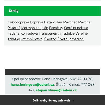
Štítky
Cyklodoprava
Doprava
Hazard
Jan Martinec
Martina
Pokorná
Metropolitní plán
Památky
Sociální politika
Tatiana Konrádová
Transparentní radnice
Veřejné
zakázky
Územní rozvoj
Školství
Životní prostředí
Spolupředsedové: Hana Heringová, 603 44 99 70,
hana.heringova@zeleni.cz
, Štepán Klimeš, 777 048
477,
stepan.klimes@zeleni.cz
Další weby Strany zelených
▼