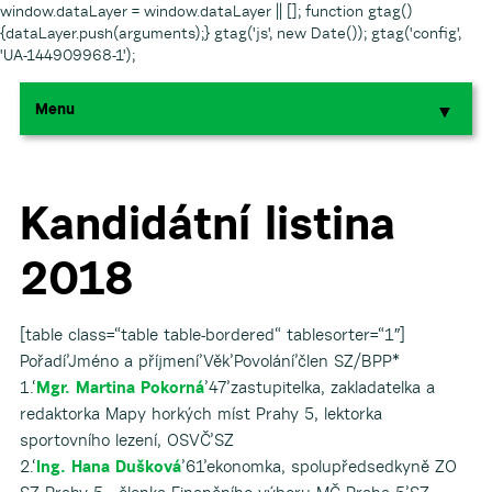
window.dataLayer = window.dataLayer || []; function gtag()
{dataLayer.push(arguments);} gtag('js', new Date()); gtag('config',
'UA-144909968-1');
Menu
▼
▼
▼
Kandidátní listina
2018
▼
▼
[table class=“table table-bordered“ tablesorter=“1″]
Pořadí’Jméno a příjmení’Věk’Povolání’člen SZ/BPP*
1.‘
Mgr. Martina Pokorná
’47’zastupitelka, zakladatelka a
redaktorka Mapy horkých míst Prahy 5, lektorka
sportovního lezení, OSVČ’SZ
2.‘
Ing. Hana Dušková
’61’ekonomka, spolupředsedkyně ZO
▼