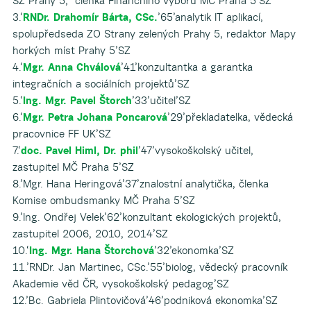
SZ Prahy 5, členka Finančního výboru MČ Praha 5’SZ
3.‘
RNDr. Drahomír Bárta, CSc.
’65’analytik IT aplikací,
spolupředseda ZO Strany zelených Prahy 5, redaktor Mapy
horkých míst Prahy 5’SZ
4.‘
Mgr. Anna Chválová
’41’konzultantka a garantka
integračních a sociálních projektů’SZ
5.‘
Ing. Mgr. Pavel Štorch
’33’učitel’SZ
6.‘
Mgr. Petra Johana Poncarová
’29’překladatelka, vědecká
pracovnice FF UK’SZ
7.‘
doc. Pavel Himl, Dr. phil
’47’vysokoškolský učitel,
zastupitel MČ Praha 5’SZ
8.’Mgr. Hana Heringová’37’znalostní analytička, členka
Komise ombudsmanky MČ Praha 5’SZ
9.’Ing. Ondřej Velek’62’konzultant ekologických projektů,
zastupitel 2006, 2010, 2014’SZ
10.‘
Ing. Mgr. Hana Štorchová
’32’ekonomka’SZ
11.’RNDr. Jan Martinec, CSc.’55’biolog, vědecký pracovník
Akademie věd ČR, vysokoškolský pedagog’SZ
12.’Bc. Gabriela Plintovičová’46’podniková ekonomka’SZ