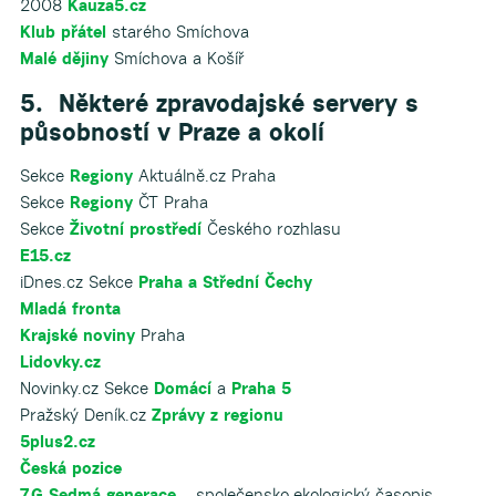
2008
Kauza5.cz
Klub přátel
starého Smíchova
Malé dějiny
Smíchova a Košíř
5. Některé zpravodajské servery s
působností v Praze a okolí
Sekce
Regiony
Aktuálně.cz Praha
Sekce
Regiony
ČT Praha
Sekce
Životní prostředí
Českého rozhlasu
E15.cz
iDnes.cz Sekce
Praha a Střední Čechy
Mladá fronta
Krajské noviny
Praha
Lidovky.cz
Novinky.cz Sekce
Domácí
a
Praha 5
Pražský Deník.cz
Zprávy z regionu
5plus2.cz
Česká pozice
7.G Sedmá generace
– společensko-ekologický časopis