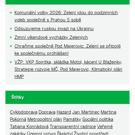
Komunální volby 2026: Zelení jdou do podzimních
voleb společně s Prahou 5 sobě
Odsuzujeme ruskou invazi na Ukrajinu
Zimní víkendové vycházky Zelených
Chraňme společně Pod Majerovic: Zelení se připojili
ke společnému prohlášení
VŽP: VKP Spiritka, skládka Motol, kácení U Blaženky,
Strategie rozvoje MČ, Pod Majerovic, Klimatický plán
HMP
Štítky
Cyklodoprava
Doprava
Hazard
Jan Martinec
Martina
Pokorná
Metropolitní plán
Památky
Sociální politika
Tatiana Konrádová
Transparentní radnice
Veřejné
zakázky
Územní rozvoj
Školství
Životní prostředí