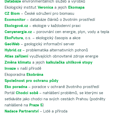
Databáze
environmentálních služeb a výrobků
Ekologický institut
Veronica
a jejich
Ekomapa
CZ Biom
– České sdružení pro biomasu
Ecomonitor
– databáze článků o životním prostředí
Ekologové.cz
– ekologie v každodenní praxi
Cenyenergie.cz
– porovnání cen energie, plyn, vody a tepla
EkoFutura
, o.s. – ekologický časopis a akce
GeoWeb
– geologický informační server
Hybrid.cz
– problematika alternativních pohonů
Atlas zařízení
využívajících obnovitené zdroje energie
Změna klimatu
a jejich
kalkulačka uhlíkové stopy
Invaze
v naší přírodě
Ekoporadna
Ekobrána
Společnost pro ochranu půdy
Eko poradna
– poradce v ochraně životního prostředí
Portál
Chodci sobě
– nahlášení problémů, se kterými se
setkáváte jako chodci na svých cestách Prahou (podněty
nahlášené na
Praze 5
)
Nadace Partnerství
– Lidé a příroda