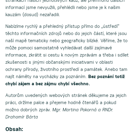
stránkách našich jednotlivých kauz, ale přemnoho dalších
informací jsme nevyužili, přehlédli nebo jsme je k našim
kauzám (dosud) nezařadili.
Nabízíme rychlý a přehledný přístup přímo do „ústředí“
těchto informačních zdrojů nebo do jejich částí, které jsou
naší mapě tematicky nebo geograficky blízké. Věříme, že to
může pomoci samostatně vyhledávat další zajímavé
informace, zkrátit si cestu k novým zprávám a třeba i sdílet
zkušenosti s jinými občanskými iniciativami v oblasti
ochrany přírody, životního prostředí a památek. Anebo tam
najít náměty na vycházky za poznáním.
Bez poznání totiž
chybí zájem a bez zájmu chybí všechno.
Autorům uvedených webových stránek děkujeme za jejich
práci, držíme palce a přejeme hodně čtenářů a pokud
možno dobrých zpráv.
Mgr. Martina Pokorná a RNDr.
Drahomír Bárta
Obsah: