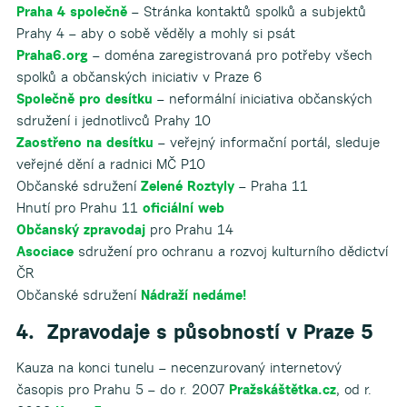
Praha 4 společně
– Stránka kontaktů spolků a subjektů
Prahy 4 – aby o sobě věděly a mohly si psát
Praha6.org
– doména zaregistrovaná pro potřeby všech
spolků a občanských iniciativ v Praze 6
Společně pro desítku
– neformální iniciativa občanských
sdružení i jednotlivců Prahy 10
Zaostřeno na desítku
– veřejný informační portál, sleduje
veřejné dění a radnici MČ P10
Občanské sdružení
Zelené Roztyly
– Praha 11
Hnutí pro Prahu 11
oficiální web
Občanský zpravodaj
pro Prahu 14
Asociace
sdružení pro ochranu a rozvoj kulturního dědictví
ČR
Občanské sdružení
Nádraží nedáme!
4. Zpravodaje s působností v Praze 5
Kauza na konci tunelu – necenzurovaný internetový
časopis pro Prahu 5 – do r. 2007
Pražskáštětka.cz
, od r.