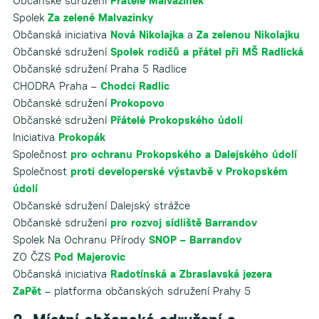
Občanské sdružení
Přátelé Malvazinek
Spolek
Za zelené Malvazinky
Občanská iniciativa
Nová Nikolajka
a
Za zelenou Nikolajku
Občanské sdružení
Spolek rodičů a přátel při MŠ Radlická
Občanské sdružení Praha 5 Radlice
CHODRA Praha –
Chodci Radlic
Občanské sdružení
Prokopovo
Občanské sdružení
Přátelé Prokopského údolí
Iniciativa
Prokopák
Společnost
pro ochranu Prokopského a Dalejského údolí
Společnost
proti developerské výstavbě v Prokopském
údolí
Občanské sdružení Dalejský strážce
Občanské sdružení
pro rozvoj sídliště Barrandov
Spolek Na Ochranu Přírody
SNOP – Barrandov
ZO ČZS
Pod Majerovic
Občanská iniciativa
Radotínská a Zbraslavská jezera
ZaPět
– platforma občanských sdružení Prahy 5