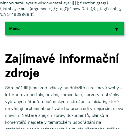
window.dataLayer = window.dataLayer || []; function gtag()
{dataLayer.push(arguments);} gtag('js', new Date()); gtag('config',
'UA-144909968-1');
Menu
▼
▼
▼
Zajímavé informační
zdroje
▼
▼
Shromáždili jsme zde odkazy na důležité a zajímavé weby –
internetové portály, noviny, zpravodaje, servery a stránky
vybraných úřadů a občanských sdružení a iniciativ, které
se věnují problematice životního prostředí v nejširším slova
smyslu. Některé z jejich zpráv, dokumentů, článků a
komentářů najdete v tematickém uspořádání na i
▼