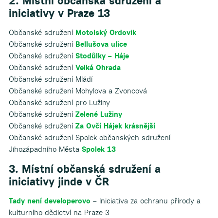
2. Místní občanská sdružení a
iniciativy v Praze 13
Občanské sdružení
Motolský Ordovik
Občanské sdružení
Bellušova ulice
Občanské sdružení
Stodůlky – Háje
Občanské sdružení
Velká Ohrada
Občanské sdružení Mládí
Občanské sdružení Mohylova a Zvoncová
Občanské sdružení pro Lužiny
Občanské sdružení
Zelené Lužiny
Občanské sdružení
Za Ovčí Hájek krásnější
Občanské sdružení Spolek občanských sdružení
Jihozápadního Města
Spolek 13
3. Místní občanská sdružení a
iniciativy jinde v ČR
Tady není developerovo
– Iniciativa za ochranu přírody a
kulturního dědictví na Praze 3