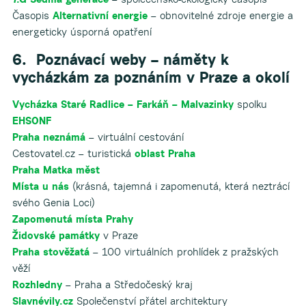
Časopis
Alternativní energie
– obnovitelné zdroje energie a
energeticky úsporná opatření
6. Poznávací weby – náměty k
vycházkám za poznáním v Praze a okolí
Vycházka Staré Radlice – Farkáň – Malvazinky
spolku
EHSONF
Praha neznámá
– virtuální cestování
Cestovatel.cz – turistická
oblast Praha
Praha Matka měst
Místa u nás
(krásná, tajemná i zapomenutá, která neztrácí
svého Genia Loci)
Zapomenutá místa Prahy
Židovské památky
v Praze
Praha stověžatá
– 100 virtuálních prohlídek z pražských
věží
Rozhledny
– Praha a Středočeský kraj
Slavnévily.cz
Společenství přátel architektury