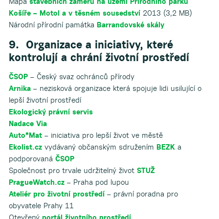
Mapa
stavebních záměrů na území Přírodního parku
Košíře – Motol a v těsném sousedství
2013 (3,2 MB)
Národní přírodní památka
Barrandovské skály
9. Organizace a iniciativy, které
kontrolují a chrání životní prostředí
ČSOP
– Český svaz ochránců přírody
Arnika
– nezisková organizace která spojuje lidi usilující o
lepší životní prostředí
Ekologický právní servis
Nadace Via
Auto*Mat
– iniciativa pro lepší život ve městě
Ekolist.cz
vydávaný občanským sdružením
BEZK
a
podporovaná
ČSOP
Společnost pro trvale udržitelný život
STUŽ
PragueWatch.cz
– Praha pod lupou
Ateliér pro životní prostředí
– právní poradna pro
obyvatele Prahy 11
Otevřený
portál životního prostředí