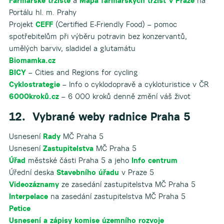
Farmářské tržiště
a
Mapa farmářských tržišť v Praze
na
Portálu hl. m. Prahy
Projekt
CEFF
(Certified E-Friendly Food) – pomoc
spotřebitelům při výběru potravin bez konzervantů,
umělých barviv, sladidel a glutamátu
Biomamka.cz
BICY
– Cities and Regions for cycling
Cyklostrategie
– Info o cyklodopravě a cykloturistice v ČR
6000kroků.cz
– 6 000 kroků denně změní váš život
12. Vybrané weby radnice Praha 5
Usnesení
Rady
MČ Praha 5
Usnesení
Zastupitelstva
MČ Praha 5
Úřad
městské části Praha 5 a jeho
Info centrum
Úřední deska
Stavebního úřadu
v Praze 5
Videozáznamy
ze zasedání zastupitelstva MČ Praha 5
Interpelace
na zasedání zastupitelstva MČ Praha 5
Petice
Usnesení a zápisy komise územního rozvoje