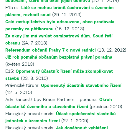
budovami, které ničí okolí jejich domovů
(20. 1. 2014)
E15.cz:
Lidé se mohou bránit čachrování s územním
plánem, rozhodl soud
(29. 12. 2013)
Celé zastupitelstvo bylo odsouzeno, obec prodávala
pozemky za pětikorunu
(16. 12. 2013)
Za okny jim má vyrůst osmipatrový dům. Soud řeší
obranu
(24. 7. 2013)
Referendum občanů Prahy 7 o nové radnici
(13. 12. 2012)
Již rok pomáhá občanům bezplatná právní poradna
(květen 2013)
E15:
Opomenutý účastník řízení může zkomplikovat
stavbu
(23. 8. 2010)
Právnické fórum:
Opomenutý účastník stavebního řízení
(12. 5. 2010)
Adv. kancelář bpv Braun Partners – poradna:
Okruh
účastníků územního a stavebního řízení
(prosinec 2010)
Ekologický právní servis:
Účast společenství vlastníků
jednotek v územním řízení
(22. 1. 2009)
Ekologický právní servis:
Jak dosáhnout vyhlášení