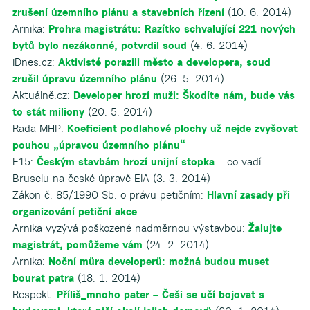
zrušení územního plánu a stavebních řízení
(10. 6. 2014)
Arnika:
Prohra magistrátu: Razítko schvalující 221 nových
bytů bylo nezákonné, potvrdil soud
(4. 6. 2014)
iDnes.cz:
Aktivisté porazili město a developera, soud
zrušil úpravu územního plánu
(26. 5. 2014)
Aktuálně.cz:
Developer hrozí muži: Škodíte nám, bude vás
to stát miliony
(20. 5. 2014)
Rada MHP:
Koeficient podlahové plochy už nejde zvyšovat
pouhou „úpravou územního plánu“
E15:
Českým stavbám hrozí unijní stopka
– co vadí
Bruselu na české úpravě EIA (3. 3. 2014)
Zákon č. 85/1990 Sb. o právu petičním:
Hlavní zasady při
organizování petiční akce
Arnika vyzývá poškozené nadměrnou výstavbou:
Žalujte
magistrát, pomůžeme vám
(24. 2. 2014)
Arnika:
Noční můra developerů: možná budou muset
bourat patra
(18. 1. 2014)
Respekt:
Příliš_mnoho pater – Češi se učí bojovat s