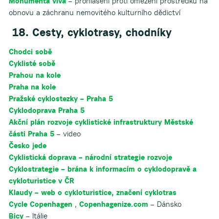
Monumenta viva
– prohlášení proti omezení prostředků na
obnovu a záchranu nemovitého kulturního dědictví
18. Cesty, cyklotrasy, chodníky
Chodci sobě
Cyklisté sobě
Prahou na kole
Praha na kole
Pražské cyklostezky – Praha 5
Cyklodoprava Praha 5
Akční plán rozvoje cyklistické infrastruktury Městské
části Praha 5
– video
Česko jede
Cyklistická doprava – národní strategie rozvoje
Cyklostrategie – brána k informacím o cyklodopravě a
cykloturistice v ČR
Klaudy – web o cykloturistice, značení cyklotras
Cycle Copenhagen
,
Copenhagenize.com
– Dánsko
Bicy
– Itálie