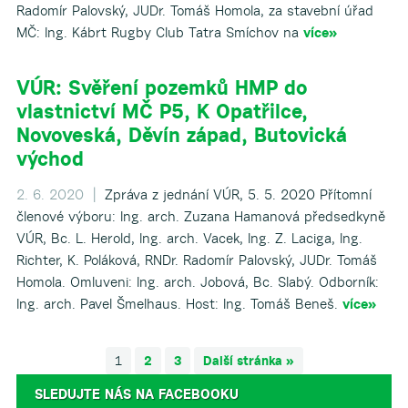
Radomír Palovský, JUDr. Tomáš Homola, za stavební úřad
MČ: Ing. Kábrt Rugby Club Tatra Smíchov na
více»
VÚR: Svěření pozemků HMP do
vlastnictví MČ P5, K Opatřilce,
Novoveská, Děvín západ, Butovická
východ
2. 6. 2020 |
Zpráva z jednání VÚR, 5. 5. 2020 Přítomní
členové výboru: Ing. arch. Zuzana Hamanová předsedkyně
VÚR, Bc. L. Herold, Ing. arch. Vacek, Ing. Z. Laciga, Ing.
Richter, K. Poláková, RNDr. Radomír Palovský, JUDr. Tomáš
Homola. Omluveni: Ing. arch. Jobová, Bc. Slabý. Odborník:
Ing. arch. Pavel Šmelhaus. Host: Ing. Tomáš Beneš.
více»
1
2
3
Další stránka »
SLEDUJTE NÁS NA FACEBOOKU