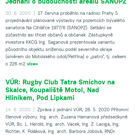
Jednání o budoucnosti areálu SANOPZ
20. 6. 2020 |
17. června proběhlo na radnici Prahy 5
projednávání plánované výstavby na pozemcích bývalého
sanatoria Na Cihlářce 1977/6 (SANOPZ). Setkání se
zúčastnilo asi třicet občanů a občanek. Zástupkyně
investora KKCG Ing. Saganová prezentovala variantu
původního objektu sníženou podél severního okraje
(směrem do Motolského údolí/Petřína) o „patro“, tj. celkem
o 226 m2
více»
VÚR: Rugby Club Tatra Smíchov na
Skalce, Koupaliště Motol, Nad
Hliníkem, Pod Lipkami
14. 6. 2020 |
Zpráva z jednání VÚR, 26. 5. 2020 Přítomní
členové výboru: Ing. arch. Zuzana Hamanová předsedkyně
VÚR, Bc. L. Herold, Ing. arch. Vacek, Ing. Z. Laciga, Ing.
Richter, K. Poláková, Ing. arch. Barbora Jobová, RNDr.