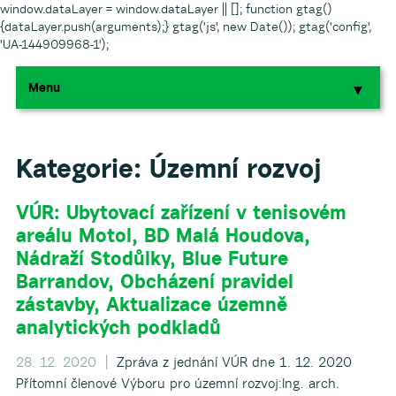
window.dataLayer = window.dataLayer || []; function gtag()
{dataLayer.push(arguments);} gtag('js', new Date()); gtag('config',
'UA-144909968-1');
Menu
▼
▼
▼
Kategorie:
Územní rozvoj
VÚR: Ubytovací zařízení v tenisovém
▼
areálu Motol, BD Malá Houdova,
Nádraží Stodůlky, Blue Future
▼
Barrandov, Obcházení pravidel
zástavby, Aktualizace územně
analytických podkladů
28. 12. 2020 |
Zpráva z jednání VÚR dne 1. 12. 2020
▼
Přítomní členové Výboru pro územní rozvoj:Ing. arch.