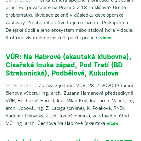
prostředí považujete na Praze 5 a 13 za klíčová? Určitě
problematiku likvidace zeleně v důsledku developerské
zástavby. Ze stejného důvodu je ohroženo i Prokopské a
Dalejské údolí a jeho ekosystém nebo stolová hora Vidoule.
K otázce životního prostředí patří i práce s
více»
VÚR: Na Habrové (skautská klubovna),
Císařská louka západ, Pod Tratí (BD
Strakonická), Podbělová, Kukulova
24. 8. 2020 |
Zpráva z jednání VÚR, 28. 7. 2020 Přítomní
členové výboru: Ing. arch. Zuzana Hamanová předsedkyně
VÚR, Bc. Lukáš Herold, Ing. Milan Kryl, Ing. arch. Vacek, Ing.
arch. Jobová, Ing. Z. Laciga (on-line), K. Poláková, RNDr.
Radomír Palovský, JUDr. Tomáš Homola, za stavební úřad
MČ: Ing. arch. Čechová Na Habrové (skautská
více»