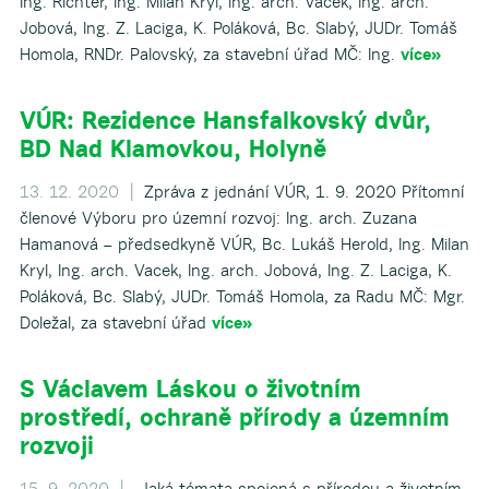
Ing. Richter, Ing. Milan Kryl, Ing. arch. Vacek, Ing. arch.
Jobová, Ing. Z. Laciga, K. Poláková, Bc. Slabý, JUDr. Tomáš
Homola, RNDr. Palovský, za stavební úřad MČ: Ing.
více»
VÚR: Rezidence Hansfalkovský dvůr,
BD Nad Klamovkou, Holyně
13. 12. 2020 |
Zpráva z jednání VÚR, 1. 9. 2020 Přítomní
členové Výboru pro územní rozvoj: Ing. arch. Zuzana
Hamanová – předsedkyně VÚR, Bc. Lukáš Herold, Ing. Milan
Kryl, Ing. arch. Vacek, Ing. arch. Jobová, Ing. Z. Laciga, K.
Poláková, Bc. Slabý, JUDr. Tomáš Homola, za Radu MČ: Mgr.
Doležal, za stavební úřad
více»
S Václavem Láskou o životním
prostředí, ochraně přírody a územním
rozvoji
15. 9. 2020 |
​ Jaká témata spojená s přírodou a životním