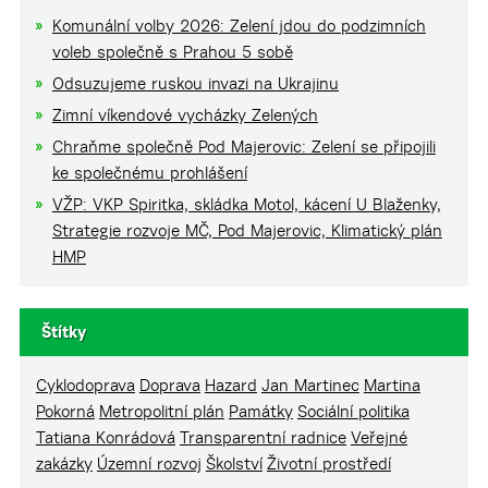
Komunální volby 2026: Zelení jdou do podzimních
voleb společně s Prahou 5 sobě
Odsuzujeme ruskou invazi na Ukrajinu
Zimní víkendové vycházky Zelených
Chraňme společně Pod Majerovic: Zelení se připojili
ke společnému prohlášení
VŽP: VKP Spiritka, skládka Motol, kácení U Blaženky,
Strategie rozvoje MČ, Pod Majerovic, Klimatický plán
HMP
Štítky
Cyklodoprava
Doprava
Hazard
Jan Martinec
Martina
Pokorná
Metropolitní plán
Památky
Sociální politika
Tatiana Konrádová
Transparentní radnice
Veřejné
zakázky
Územní rozvoj
Školství
Životní prostředí