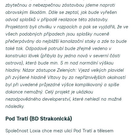
zbytečnou a nebezpečnou zástavbou jdeme naproti
obrovským škodám. Dále se zeptal, jak bude vyřešen
odvod splašků v případě realizace této zástavby.
Projektanti byli chvilku v rozpacích a pak se vyjádřili, že ve
všech podobných případech jsou splašky nuceně
přečerpávány do nejbližší kanalizační stoky a zde to bude
také tak. Odpadové potrubí bude zřejmě vedeno v
konstrukci lávek (přibyla by jedna nová v severní části
ostrova), která bude min. 5 m nad normální výškou
hladiny. Názor zástupce Zelených: Vjezd velkých plavidel
při zvýšené hladině Vltavy by za nepříznivějších okolností
byl při uvedené průjezdné výšce komplikovaný a spíše
dokonce nemožný. Celý projekt je ukázkou
nezodpovědného developerství, které nehledí na možné
následky.
Pod Tratí (BD Strakonická)
Společnost Loxia chce mezi ulicí Pod Tratí a tělesem