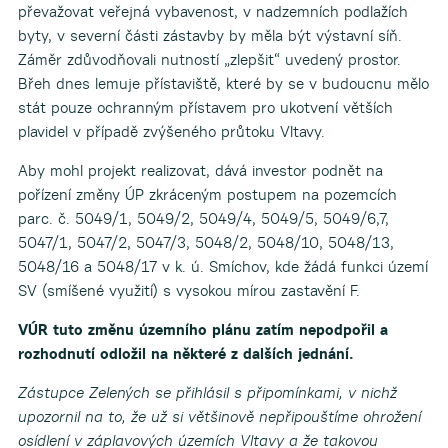
převažovat veřejná vybavenost, v nadzemních podlažích
byty, v severní části zástavby by měla být výstavní síň.
Záměr zdůvodňovali nutností „zlepšit“ uvedený prostor.
Břeh dnes lemuje přístaviště, které by se v budoucnu mělo
stát pouze ochranným přístavem pro ukotvení větších
plavidel v případě zvýšeného průtoku Vltavy.
Aby mohl projekt realizovat, dává investor podnět na
pořízení změny ÚP zkráceným postupem na pozemcích
parc. č. 5049/1, 5049/2, 5049/4, 5049/5, 5049/6,7,
5047/1, 5047/2, 5047/3, 5048/2, 5048/10, 5048/13,
5048/16 a 5048/17 v k. ú. Smíchov, kde žádá funkci území
SV (smíšené využití) s vysokou mírou zastavění F.
VÚR tuto změnu územního plánu zatím nepodpořil a
rozhodnutí odložil na některé z dalších jednání.
Zástupce Zelených se přihlásil s připomínkami, v nichž
upozornil na to, že už si většinově nepřipouštíme ohrožení
osídlení v záplavových územích Vltavy a že takovou