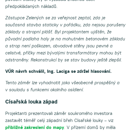
předpokládaných nákladů.
Zástupce Zelených se za veřejnost zeptal, zda je
současná stavba staticky v pořádku, zda nejsou porušeny
základy a stropní plášť. Byl projektantem ujištěn, že
původní podlaha haly je na mohutném betonovém základu
a strop není poškozen, obvodové stěny jsou pevné a
celistvé, příčky mezi bývalými transformátory mohou být
odstraněny. Rekonstrukcí by se stav budovy ještě zlepšil.
VÚR návrh schválil, Ing. Laciga se zdržel hlasování.
Tento záměr lze vyhodnotit jako všeobecně prospěšný a
v souladu s funkcemi okolního osídlení.
Císařská louka západ
Projektanti prezentovali záměr soukromého investora
zastavět téměř celý západní břeh Císařské louky – viz
přibližné zakreslení do mapy
. V přízemí domů by měla