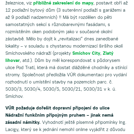
železnice, viz
přibližné zakreslení do mapy
, postavit obří až
12 podlažní bytový dům (3 suterénní podlaží s garážemi a
až 9 podlaží nadzemních) !! Má být rozdělen do pěti
samostatných sekcí s různobarevnými fasádami, s
rozmístěním oken podobným jako v současné okolní
zástavbě. Mělo by dojít k „revitalizaci“ dnes zanedbané
lokality – v souladu s chystanou modernizací širšího okolí
Smíchovského nádraží (projekty
Smíchov City
,
Zlatý
lihovar
, atd.). Dům by měl korespondovat s půdorysem
ulice Pod Tratí, která má dostat dlážděné chodníky a stínící
stromy. Společnost předložila VÚR dokumentaci pro vydání
rozhodnutí o umístění stavby na pozemcích parc. č.
5030/3, 5030/4, 5030/5, 5030/21, 5030/31 v k. ú.
Smíchov.
VÚR požaduje dořešit dopravní připojení do ulice
Nádražní funkčním přípojným pruhem – jinak nemá
zásadní námitky.
Vyhodnotí ještě písemné připomínky Ing.
Lacigy, který se k jednání nemohl online vyjádřit z důvodu