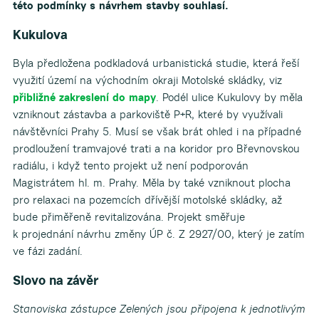
této podmínky s návrhem stavby souhlasí.
Kukulova
Byla předložena podkladová urbanistická studie, která řeší
využití území na východním okraji Motolské skládky, viz
přibližné zakreslení do mapy
. Podél ulice Kukulovy by měla
vzniknout zástavba a parkoviště P+R, které by využívali
návštěvníci Prahy 5. Musí se však brát ohled i na případné
prodloužení tramvajové trati a na koridor pro Břevnovskou
radiálu, i když tento projekt už není podporován
Magistrátem hl. m. Prahy. Měla by také vzniknout plocha
pro relaxaci na pozemcích dřívější motolské skládky, až
bude přiměřeně revitalizována. Projekt směřuje
k projednání návrhu změny ÚP č. Z 2927/00, který je zatím
ve fázi zadání.
Slovo na závěr
Stanoviska zástupce Zelených jsou připojena k jednotlivým