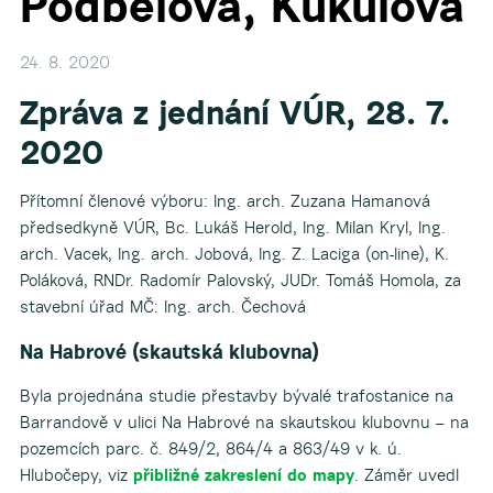
Podbělová, Kukulova
24. 8. 2020
Zpráva z jednání VÚR,
28. 7.
2020
Přítomní členové výboru: Ing. arch. Zuzana Hamanová
předsedkyně VÚR, Bc. Lukáš Herold, Ing. Milan Kryl, Ing.
arch. Vacek, Ing. arch. Jobová, Ing. Z. Laciga (on-line), K.
Poláková, RNDr. Radomír Palovský, JUDr. Tomáš Homola, za
stavební úřad MČ: Ing. arch. Čechová
Na Habrové (skautská klubovna)
Byla projednána studie přestavby bývalé trafostanice na
Barrandově v ulici Na Habrové na skautskou klubovnu – na
pozemcích parc. č. 849/2, 864/4 a 863/49 v k. ú.
Hlubočepy, viz
přibližné zakreslení do mapy
. Záměr uvedl