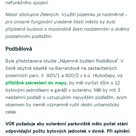
nefunkčního spojení.
Názor zástupce Zelených: Využití pozemku je nadměrné –
pro únosné fungování uvedené části města by byla
přijatelná budova s maximálně šesti nadzemními a dvěma
podzemními podlažími.
Podbělová
Byla představena studie „Nájemné bydlení Podbělová“. V
čistě obytné lokalitě na Barrandově na zastavitelných
pozemcích parc. č. 920/1 a 920/2 v k.ú. Hlubočepy, viz
přibližné zakreslení do mapy
, by měl vyrůst dům s 12
bytovými jednotkami a garáží v suterénu. Měl by mít 3
nadzemní podlaží s ustupujícím nejvyšším podlažím, svým
objemem by neměl významně rušit okolní urbanistický
celek.
VÚR požaduje aby suterénní parkoviště mělo počet stání
odpovídající počtu bytových jednotek v domě. Při splnění