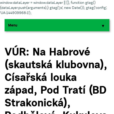
window.dataLayer = window.dataLayer || []; function gtag()
{dataLayer.push(arguments);} gtag('js', new Date()); gtag('config',
'UA-144909968-1');
Menu
▼
▼
▼
VÚR: Na Habrové
(skautská klubovna),
▼
Císařská louka
▼
západ, Pod Tratí (BD
Strakonická),
▼