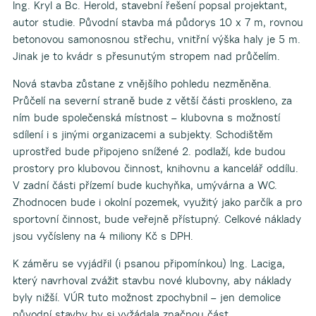
Ing. Kryl a Bc. Herold, stavební řešení popsal projektant,
autor studie. Původní stavba má půdorys 10 x 7 m, rovnou
betonovou samonosnou střechu, vnitřní výška haly je 5 m.
Jinak je to kvádr s přesunutým stropem nad průčelím.
Nová stavba zůstane z vnějšího pohledu nezměněna.
Průčelí na severní straně bude z větší části proskleno, za
ním bude společenská místnost – klubovna s možností
sdílení i s jinými organizacemi a subjekty. Schodištěm
uprostřed bude připojeno snížené 2. podlaží, kde budou
prostory pro klubovou činnost, knihovnu a kancelář oddílu.
V zadní části přízemí bude kuchyňka, umývárna a WC.
Zhodnocen bude i okolní pozemek, využitý jako parčík a pro
sportovní činnost, bude veřejně přístupný. Celkové náklady
jsou vyčísleny na 4 miliony Kč s DPH.
K záměru se vyjádřil (i psanou připomínkou) Ing. Laciga,
který navrhoval zvážit stavbu nové klubovny, aby náklady
byly nižší. VÚR tuto možnost zpochybnil – jen demolice
původní stavby by si vyžádala značnou část