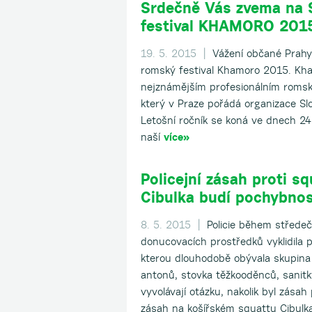
Srdečně Vás zvema na 
festival KHAMORO 201
19. 5. 2015 |
Vážení občané Prahy
romský festival Khamoro 2015. Kha
nejznámějším profesionálním romsk
který v Praze pořádá organizace Slo
Letošní ročník se koná ve dnech 24.
naší
více»
Policejní zásah proti s
Cibulka budí pochybnos
8. 5. 2015 |
Policie během středeč
donucovacích prostředků vyklidila 
kterou dlouhodobě obývala skupina 
antonů, stovka těžkooděnců, sanitky
vyvolávají otázku, nakolik byl zásah
zásah na košířském squattu Cibul