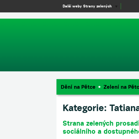
window.dataLayer = window.dataLayer || []; function gtag(){dataLayer.
Další weby Strany zelených
▼
Dění na Pětce
Zelení na Pět
Kategorie:
Tatian
Strana zelených prosadi
sociálního a dostupnéh