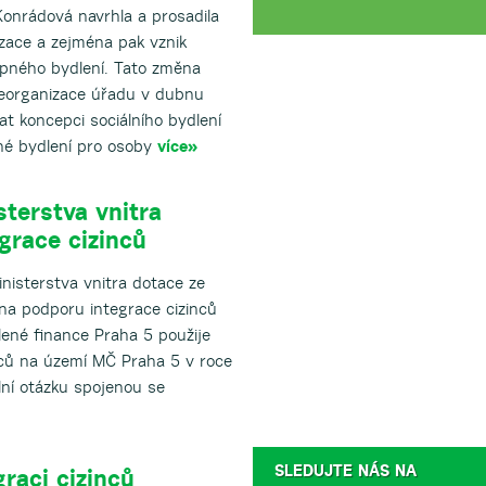
Konrádová navrhla a prosadila
zace a zejména pak vznik
upného bydlení. Tato změna
reorganizace úřadu v dubnu
at koncepci sociálního bydlení
né bydlení pro osoby
více»
sterstva vnitra
grace cizinců
nisterstva vnitra dotace ze
 na podporu integrace cizinců
ělené finance Praha 5 použije
nců na území MČ Praha 5 v roce
ální otázku spojenou se
SLEDUJTE NÁS NA
raci cizinců