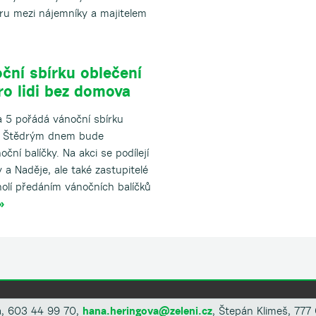
u mezi nájemníky a majitelem
ční sbírku oblečení
pro lidi bez domova
 5 pořádá vánoční sbírku
ed Štědrým dnem bude
ční balíčky. Na akci se podílejí
a Naděje, ale také zastupitelé
olí předáním vánočních balíčků
»
á, 603 44 99 70,
hana.heringova@zeleni.cz
, Štepán Klimeš, 777