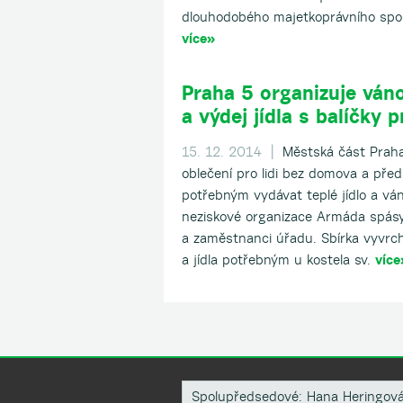
dlouhodobého majetkoprávního spor
více»
Praha 5 organizuje váno
a výdej jídla s balíčky 
15. 12. 2014 |
Městská část Praha
oblečení pro lidi bez domova a př
potřebným vydávat teplé jídlo a váno
neziskové organizace Armáda spásy 
a zaměstnanci úřadu. Sbírka vyvrch
a jídla potřebným u kostela sv.
více
Spolupředsedové: Hana Heringov