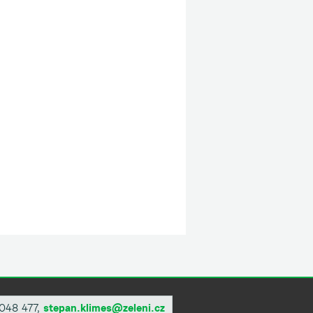
 048 477,
stepan.klimes@zeleni.cz