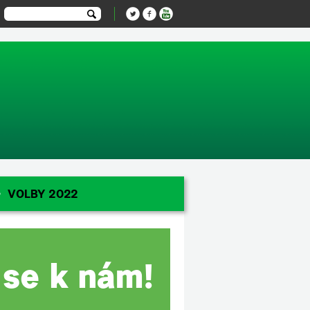
-1');
VOLBY 2022