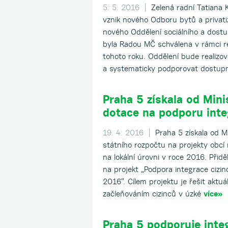
5. 5. 2016 |
Zelená radní Tatiana 
vznik nového Odboru bytů a privati
nového Oddělení sociálního a dost
byla Radou MČ schválena v rámci 
tohoto roku. Oddělení bude realizov
a systematicky podporovat dostup
Praha 5 získala od Mini
dotace na podporu inte
19. 4. 2016 |
Praha 5 získala od Mi
státního rozpočtu na projekty obcí
na lokální úrovni v roce 2016. Přid
na projekt „Podpora integrace cizi
2016“. Cílem projektu je řešit aktu
začleňováním cizinců v úzké
více»
Praha 5 podporuje integ