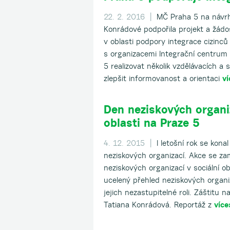
22. 2. 2016 |
MČ Praha 5 na návrh 
Konrádové podpořila projekt a žádos
v oblasti podpory integrace cizinců 
s organizacemi Integrační centrum
5 realizovat několik vzdělávacích a 
zlepšit informovanost a orientaci
ví
Den neziskových organiz
oblasti na Praze 5
4. 12. 2015 |
I letošní rok se kon
neziskových organizací. Akce se z
neziskových organizací v sociální ob
ucelený přehled neziskových organi
jejich nezastupitelné roli. Záštitu n
Tatiana Konrádová. Reportáž z
více