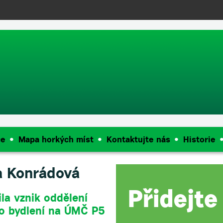
push(arguments);} gtag('js', new Date()); gtag('config', 'UA-144909968
ce
Mapa horkých míst
Kontaktujte nás
Historie
a Konrádová
la vznik oddělení
o bydlení na ÚMČ P5