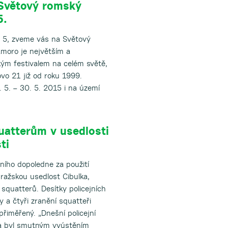
Světový romský
5.
 5, zveme vás na Světový
moro je největším a
ým festivalem na celém světě,
vo 21 již od roku 1999.
 5. – 30. 5. 2015 i na území
quatterům v usedlosti
ti
ního dopoledne za použití
pražskou usedlost Cibulka,
squatterů. Desítky policejních
 a čtyři zranění squatteři
 přiměřený. „Dnešní policejní
ka byl smutným vyústěním