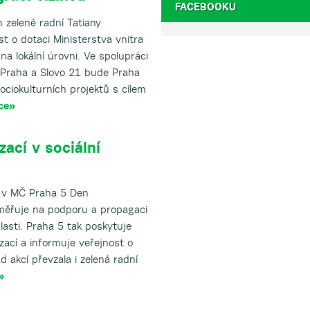
FACEBOOKU
zelené radní Tatiany
t o dotaci Ministerstva vnitra
na lokální úrovni. Ve spolupráci
 Praha a Slovo 21 bude Praha
sociokulturních projektů s cílem
ce»
ací v sociální
al v MČ Praha 5 Den
aměřuje na podporu a propagaci
lasti. Praha 5 tak poskytuje
zací a informuje veřejnost o
ad akcí převzala i zelená radní
»