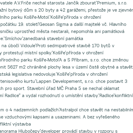
vatele A.V.Friče nechal starosta Jančík zbourat’Premium, s.r.o.
lažní bytový dům s 20 byty a 42 garážemi, přestože je ve zjevn
ního parku Košíře-Motol.’Košíře’příroda v ohrožení
počátku 19. století’Geosan Sigma a další majitelé vč. Hlavního
sničku uprostřed města nestarali, nepomohla ani památková
ce.’Smíchov’zanedbaná stavební památka
r na úbočí Vidoule’Proti sedmipatrové stavbě 170 bytů v
rotestují místní spolky.’Košíře’příroda v ohrožení
řírodního parku Košíře-Motol’A a S Příbram, s.r.o. chce změnou
nit 5627 m2 chráněné plochy lesa v území čistě obytné a stavět
tská legislativa nedovoluje.’Košíře’příroda v ohrožení
tenisového kurtu’Lappen Developement, s.r.o. chce postavit 3
 pro sport. Stavební úřad MČ Praha 5 se nechal oklamat
Radlice“ a vydal rozhodnutí o umístění stavby.’Radlice’konfliktní
 o 4 nadzemních podlažích’Astralpol chce stavět na nestabilní
 se vzduchovými kapsami a usazeninami. A bez vyřešeného
liktní výstavba
norama Hlubočepy’developer provádí stavbu v rozporu s