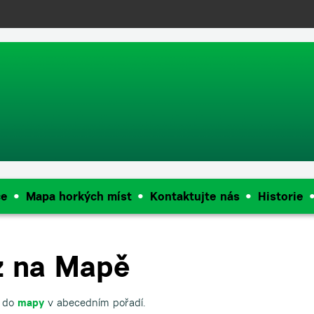
push(arguments);} gtag('js', new Date()); gtag('config', 'UA-144909968
ce
Mapa horkých míst
Kontaktujte nás
Historie
z na Mapě
é do
mapy
v abecedním pořadí.