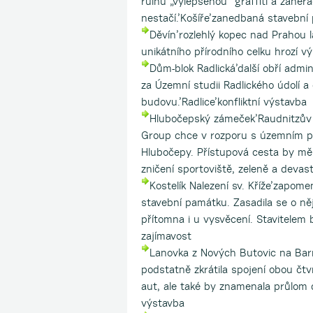
ruinu „vylepšenou“ graffiti a zane
nestačí.’Košíře’zanedbaná stavební
Děvín’rozlehlý kopec nad Prahou 
unikátního přírodního celku hrozí vý
Dům-blok Radlická’další obří admi
za Územní studii Radlického údolí 
budovu.’Radlice’konfliktní výstavba
Hlubočepský zámeček’Raudnitzův 
Group chce v rozporu s územním plá
Hlubočepy. Přístupová cesta by mě
zničení sportoviště, zeleně a devas
Kostelík Nalezení sv. Kříže’zapome
stavební památku. Zasadila se o něj
přítomna i u vysvěcení. Stavitelem 
zajímavost
Lanovka z Nových Butovic na Barr
podstatně zkrátila spojení obou čt
aut, ale také by znamenala průlom d
výstavba