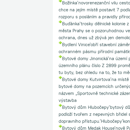
Božínka’novorenezanční vilu cesto
chce na jejím místě postavit 7 pod
rozporu s posláním a pravidly přírod
Buďánka’trosky dělnické kolonie z 
města Prahy se o pozoruhodnou ve
ochrana, dnes už zbývá jen demoli
Bydlení Vinice’obří stavební zámě
ochranném pásmu přírodní památky p
Bytové domy Jinonická’na území p
územního plánu číslo Z 2899 promě
tu byty, bez ohledu na to, že to měs
Bytové domy Kutvirtova’na místě 
bytové domy na pozemcích určených
názvem „Sportovně technické zázemí 
výstavba
Bytový dům Hlubočepy’bytový dům
podloží tvořem z nepevných břidel
dopravního přístupu.’Hlubočepy’konf
Bytový dům Medak House’nově Pa