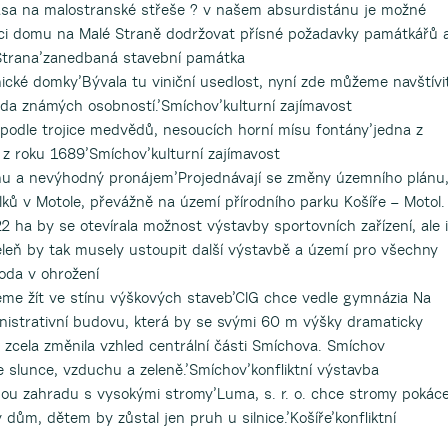
rasa na malostranské střeše ? v našem absurdistánu je možné
ci domu na Malé Straně dodržovat přísné požadavky památkářů 
 Strana’zanedbaná stavební památka
ické domky’Bývala tu viniční usedlost, nyní zde můžeme navštívi
da známých osobností.’Smíchov’kulturní zajímavost
odle trojice medvědů, nesoucích horní mísu fontány’jedna z
z roku 1689’Smíchov’kulturní zajímavost
u a nevýhodný pronájem’Projednávají se změny územního plánu
lků v Motole, převážně na území přírodního parku Košíře – Motol.
2 ha by se otevírala možnost výstavby sportovních zařízení, ale i
leň by tak musely ustoupit další výstavbě a území pro všechny
roda v ohrožení
e žít ve stínu výškových staveb’CIG chce vedle gymnázia Na
nistrativní budovu, která by se svými 60 m výšky dramaticky
 zcela změnila vzhled centrální části Smíchova. Smíchov
ce slunce, vzduchu a zeleně.’Smíchov’konfliktní výstavba
nou zahradu s vysokými stromy’Luma, s. r. o. chce stromy pokác
dům, dětem by zůstal jen pruh u silnice.’Košíře’konfliktní