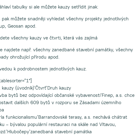
laví tabulky si ale můžete kauzy setřídit jinak:
 pak můžete snadněji vyhledat všechny projekty jednotlivých
oup, Geosan apod.
ete všechny kauzy ve čtvrti, která vás zajímá
e najdete např. všechny zanedbané stavební památky, všechny
pady ohrožující přírodu apod.
řivedou k podrobnostem jednotlivých kauz.
tablesorter=“1″]
a kauzy (úvodník)’Čtvrť’Druh kauzy
ba bytů bez odpovídající občanské vybavenosti’Finep, a.s. chce
postavit dalších 609 bytů v rozporu se Zásadami územního
ba
rla funkcionalismu’Barrandovské terasy, a.s. nechává chátrat
ku – bývalou populární restauraci na skále nad Vltavou,
ězd.’Hlubočepy’zanedbaná stavební památka