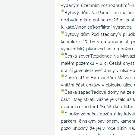
vydaným územním rozhodnutím.’Hlub
Bytový dům Na Pomezí’na malém ze
nezbyde místo ani na rozšíření zas
Klikaté.’Jinonice’konfliktní výstavba
Bytový dům Pod stadiony’v prudké
komplex s 25 byty na pozemcích pr
vysokotlaký plynovod ani na požární
Česká sever’Rezidence Na Malva
malém pozemku v ulici Česká chystá 
starší „dvouletkové“ domy v ulici Ho
Česká střed’Bytový dům Malvazink
vnitřní část enkávy v oblouku ulice 
Česká západ’řadové domy na zele
část i Magistrát, vážně je vzalo až
územní rozhodnutí.’Košíře’konfliktní
Cibulka zámeček’pozůstatky kdys
parkem, čínským pavilonem, kamenn
pozoruhodný, že jej v roce 1824 nav