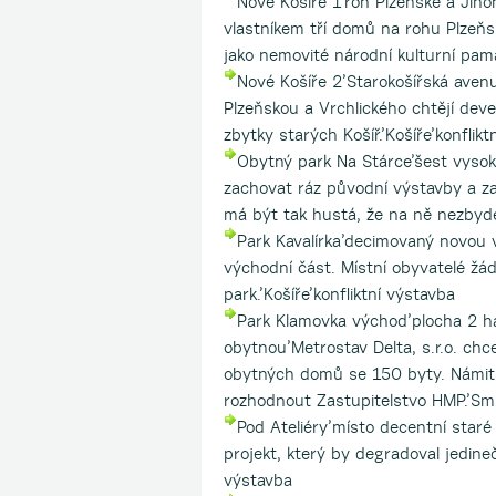
Nové Košíře 1’roh Plzeňské a Jino
vlastníkem tří domů na rohu Plzeňs
jako nemovité národní kulturní pam
Nové Košíře 2’Starokošířská avenu
Plzeňskou a Vrchlického chtějí dev
zbytky starých Košíř.’Košíře’konflikt
Obytný park Na Stárce’šest vyso
zachovat ráz původní výstavby a zaji
má být tak hustá, že na ně nezbyde
Park Kavalírka’decimovaný novou 
východní část. Místní obyvatelé žád
park.’Košíře’konfliktní výstavba
Park Klamovka východ’plocha 2 h
obytnou’Metrostav Delta, s.r.o. chc
obytných domů se 150 byty. Námitk
rozhodnout Zastupitelstvo HMP.’Smí
Pod Ateliéry’místo decentní star
projekt, který by degradoval jedine
výstavba