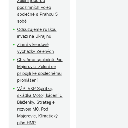
Zelení jdou do
podzimních voleb
společně s Prahou 5
sobě
Odsuzujeme ruskou
invazi na Ukrajinu
Zimní víkendové
vycházky Zelených
Chraňme společně Pod
Majerovic: Zelení se
připojili ke společnému
prohlášení
VŽP: VKP Spiritka,
skládka Motol, kácení U
Blaženky, Strategie
rozvoje MČ, Pod
Majerovic, Klimatický
plán HMP