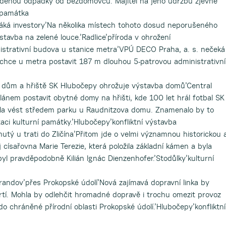
řáděnou odpadky od bezdomovců. Majitel na jeho údržbu zjevně
 památka
láká investory’Na několika místech tohoto dosud neporušeného
stavba na zelené louce.’Radlice’příroda v ohrožení
nistrativní budova u stanice metra’VPÚ DECO Praha, a. s. nečeká
a chce u metra postavit 187 m dlouhou 5-patrovou administrativní
dům a hřiště SK Hlubočepy ohrožuje výstavba domů’Central
nem postavit obytné domy na hřišti, kde 100 let hrál fotbal SK
la vést středem parku u Raudnitzova domu. Znamenalo by to
taci kulturní památky.’Hlubočepy’konfliktní výstavba
nutý u trati do Zličína’Přitom jde o velmi významnou historickou 
 císařovna Marie Terezie, která položila základní kámen a byla
byl pravděpodobně Kilián Ignác Dienzenhofer.’Stodůlky’kulturní
andov’přes Prokopské údolí’Nová zajímavá dopravní linka by
vrtí. Mohla by odlehčit hromadné dopravě i trochu omezit provoz
o chráněné přírodní oblasti Prokopské údolí.’Hlubočepy’konfliktní