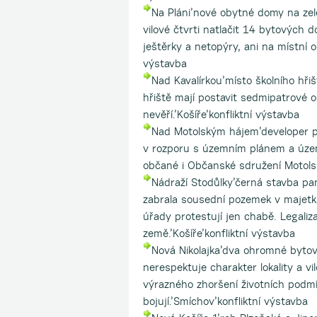
Na Pláni’nové obytné domy na ze
vilové čtvrti natlačit 14 bytových 
ještěrky a netopýry, ani na místní 
výstavba
Nad Kavalírkou’místo školního hř
hřiště mají postavit sedmipatrové 
nevěří.’Košíře’konfliktní výstavba
Nad Motolským hájem’developer př
v rozporu s územním plánem a územ
občané i Občanské sdružení Motolský
Nádraží Stodůlky’černá stavba pa
zabrala sousední pozemek v majetku
úřady protestují jen chabě. Legal
země.’Košíře’konfliktní výstavba
Nová Nikolajka’dva ohromné bytov
nerespektuje charakter lokality a vi
výrazného zhoršení životních pod
bojují.’Smíchov’konfliktní výstavba