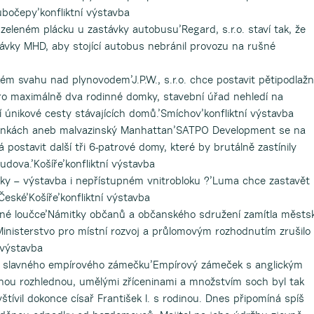
očepy’konfliktní výstavba
leném plácku u zastávky autobusu’Regard, s.r.o. staví tak, že
távky MHD, aby stojící autobus nebránil provozu na rušné
m svahu nad plynovodem’J.P.W., s.r.o. chce postavit pětipodlažn
o maximálně dva rodinné domky, stavební úřad nehledí na
 únikové cesty stávajících domů.’Smíchov’konfliktní výstavba
zinkách aneb malvazinský Manhattan’SATPO Development se na
postavit další tři 6-patrové domy, které by brutálně zastínily
udova.’Košíře’konfliktní výstavba
y – výstavba i nepřístupném vnitrobloku ?’Luma chce zastavět 
České’Košíře’konfliktní výstavba
né loučce’Námitky občanů a občanského sdružení zamítla městs
 Ministerstvo pro místní rozvoj a průlomovým rozhodnutím zrušilo
 výstavba
i slavného empírového zámečku’Empírový zámeček s anglickým
ou rozhlednou, umělými zříceninami a množstvím soch byl tak
štívil dokonce císař František I. s rodinou. Dnes připomíná spíš