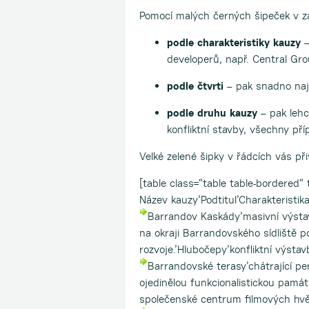
Pomocí malých černých šipeček v záh
podle charakteristiky kauzy
–
developerů, např. Central Gr
podle čtvrti
– pak snadno najd
podle druhu kauzy
– pak lehc
konfliktní stavby, všechny pří
Velké zelené šipky v řádcích vás p
[table class=“table table-bordered“ 
Název kauzy’Podtitul’Charakteristik
Barrandov Kaskády’masivní výstav
na okraji Barrandovského sídliště 
rozvoje.’Hlubočepy’konfliktní výstav
Barrandovské terasy’chátrající pe
ojedinělou funkcionalistickou památ
společenské centrum filmových hv