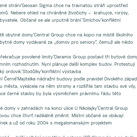
lené stráni’Geosan Sigma chce na travnatou stráň uprostřed
domů. Nebere ohled na chráněné živočichy – krahujce, rorýsy,
obyvatele. Občané se ale urputně brání.’Smíchov’konfliktní
iště obytné domy’Central Group chce na kopci na místě školního
obytné domy vydávané za „domov pro seniory“, čemuž ale nikdo
ekračuje povolené limity’Daramis Group postavil tři bytové dom
ním rozhodnutím. Nyní plánuje další komplex budov. Protestují
 ordovik.’Stodůlky’konfliktní výstavba
ní Černé’Majitelka nádražní budovy podle pravidel Divokého zápa
 města, vykácela na něm stromy a rozšířila tam stavbu své vily,
izace černé stavby by byla výsměchem právnímu řádu této
é domy v zahradách na konci ulice U Nikolajky’Central Group
lovou chce čtvrť radikálně změnit. Místní občané se obávají
mínek a už od roku 2004 s megalomanským projektem