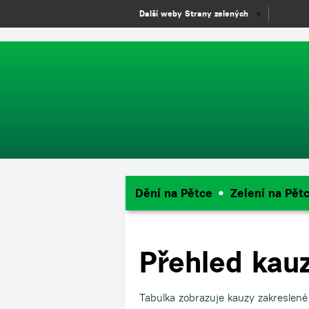
window.dataLayer = window.dataLayer || []; function gtag(){dataLayer.
Další weby Strany zelených
▼
Dění na Pětce
Zelení na Pět
Přehled kau
Tabulka zobrazuje kauzy zakreslen