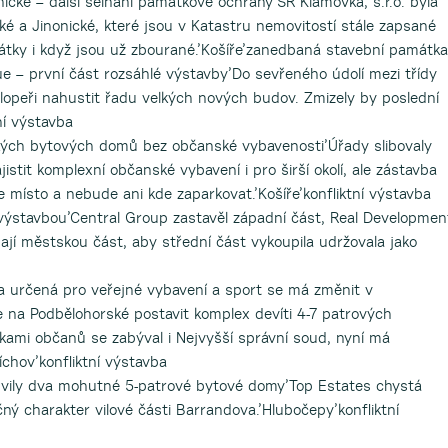
nické – další selhání památkové ochrany’SR Klamovka, s.r.o. byla
ké a Jinonické, které jsou v Katastru nemovitostí stále zapsané
átky i když jsou už zbourané.’Košíře’zanedbaná stavební památka
e – první část rozsáhlé výstavby’Do sevřeného údolí mezi třídy
elopeři nahustit řadu velkých nových budov. Zmizely by poslední
ní výstavba
kých bytových domů bez občanské vybavenosti’Úřady slibovaly
stit komplexní občanské vybavení i pro širší okolí, ale zástavba
 místo a nebude ani kde zaparkovat.’Košíře’konfliktní výstavba
výstavbou’Central Group zastavěl západní část, Real Developmen
ají městskou část, aby střední část vykoupila udržovala jako
a určená pro veřejné vybavení a sport se má změnit v
e na Podbělohorské postavit komplex devíti 4-7 patrových
ami občanů se zabýval i Nejvyšší správní soud, nyní má
chov’konfliktní výstavba
é vily dva mohutné 5-patrové bytové domy’Top Estates chystá
čný charakter vilové části Barrandova.’Hlubočepy’konfliktní