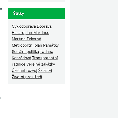
ém
Štítky
Cyklodoprava
Doprava
Hazard
Jan Martinec
Martina Pokorná
Metropolitní plán
Památky
Sociální politika
Tatiana
Konrádová
Transparentní
radnice
Veřejné zakázky
Územní rozvoj
Školství
Životní prostředí
m