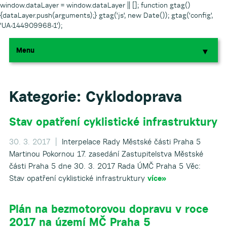
window.dataLayer = window.dataLayer || []; function gtag()
{dataLayer.push(arguments);} gtag('js', new Date()); gtag('config',
'UA-144909968-1');
Menu
▼
▼
▼
Kategorie:
Cyklodoprava
Stav opatření cyklistické infrastruktury
▼
30. 3. 2017 |
Interpelace Rady Městské části Praha 5
▼
Martinou Pokornou 17. zasedání Zastupitelstva Městské
části Praha 5 dne 30. 3. 2017 Rada ÚMČ Praha 5 Věc:
Stav opatření cyklistické infrastruktury
více»
Plán na bezmotorovou dopravu v roce
▼
2017 na území MČ Praha 5