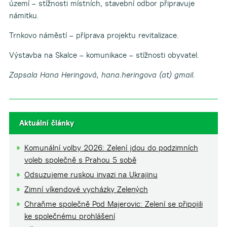
území – stížnosti místních, stavební odbor připravuje
námitku.
Trnkovo náměstí – příprava projektu revitalizace.
Výstavba na Skalce – komunikace – stížnosti obyvatel.
Zapsala Hana Heringová, hana.heringova (at) gmail.
Aktuální články
Komunální volby 2026: Zelení jdou do podzimních
voleb společně s Prahou 5 sobě
Odsuzujeme ruskou invazi na Ukrajinu
Zimní víkendové vycházky Zelených
Chraňme společně Pod Majerovic: Zelení se připojili
ke společnému prohlášení