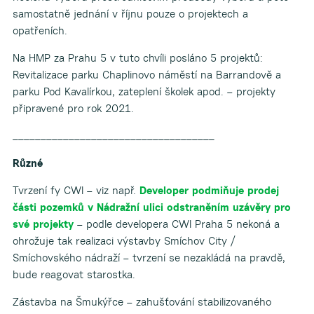
samostatně jednání v říjnu pouze o projektech a
opatřeních.
Na HMP za Prahu 5 v tuto chvíli posláno 5 projektů:
Revitalizace parku Chaplinovo náměstí na Barrandově a
parku Pod Kavalírkou, zateplení školek apod. – projekty
připravené pro rok 2021.
____________________________________
Různé
Tvrzení fy CWI – viz např.
Developer podmiňuje prodej
části pozemků v Nádražní ulici odstraněním uzávěry pro
své projekty
– podle developera CWI Praha 5 nekoná a
ohrožuje tak realizaci výstavby Smíchov City /
Smíchovského nádraží – tvrzení se nezakládá na pravdě,
bude reagovat starostka.
Zástavba na Šmukýřce – zahušťování stabilizovaného