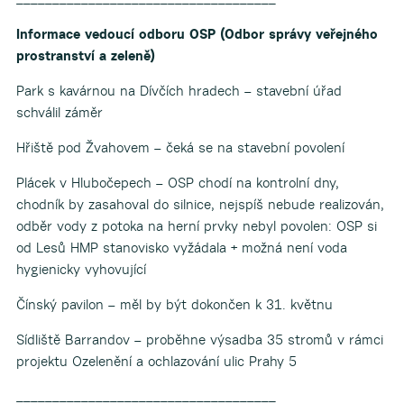
Informace vedoucí odboru OSP (Odbor správy veřejného
prostranství a zeleně)
Park s kavárnou na Dívčích hradech – stavební úřad
schválil záměr
Hřiště pod Žvahovem – čeká se na stavební povolení
Plácek v Hlubočepech – OSP chodí na kontrolní dny,
chodník by zasahoval do silnice, nejspíš nebude realizován,
odběr vody z potoka na herní prvky nebyl povolen: OSP si
od Lesů HMP stanovisko vyžádala + možná není voda
hygienicky vyhovující
Čínský pavilon – měl by být dokončen k 31. květnu
Sídliště Barrandov – proběhne výsadba 35 stromů v rámci
projektu Ozelenění a ochlazování ulic Prahy 5
____________________________________