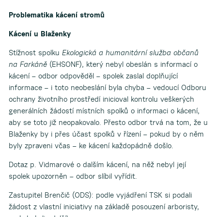
Problematika kácení stromů
Kácení u Blaženky
Stížnost spolku
Ekologická a humanitární služba občanů
na Farkáně
(EHSONF), který nebyl obeslán s informací o
kácení – odbor odpověděl – spolek zaslal doplňující
informace – i toto neobeslání byla chyba – vedoucí Odboru
ochrany životního prostředí inicioval kontrolu veškerých
generálních žádostí místních spolků o informaci o kácení,
aby se toto již neopakovalo. Přesto odbor trvá na tom, že u
Blaženky by i přes účast spolků v řízení – pokud by o něm
byly zpraveni včas – ke kácení každopádně došlo.
Dotaz p. Vidmarové o dalším kácení, na něž nebyl její
spolek upozorněn – odbor slíbil vyřídit.
Zastupitel Brenčič (ODS): podle vyjádření TSK si podali
žádost z vlastní iniciativy na základě posouzení arboristy,