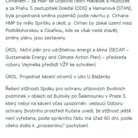
Cirhanem – za HMP se účastnili radní Hlaváček a Hlubuček
a za Prahu 5 zastupitelé Doležal (ODS) a Hamanová (STAN),
byla projednaná směna pozemků podle návrhu p. Cirhana:
HMP by mělo Spiritku a okolí, p. Cirhan by získal území mezi
Podbělohorskou a Císařkou, kde se však nedá stavět,
změny plánu jsou zastaveny.
ÚKOL: Akční plán pro udržitelnou energii a klima (SECAP –
Sustainable Energy and Climate Action Plan) – předseda
výboru Vejmelka předloží VŽP ke schválení.
ÚKOL: Projednat kácení stromů v ulici U Blaženky.
Řešení stížnosti Spolku pro ochranu příznivých životních
podmínek v oblasti od Bulovky po Šalamounku v Praze 5
,
který nebyl na kácení včas upozorněn: vedoucí Odboru
ochrany životního prostředí Kučera uvedl, že stížnost ještě
není vyřešena, podle správního řádu má úřad 60 dní, podle
všeho došlo k „procesnímu“ pochybení.
____________________________________