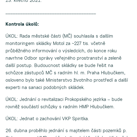
13. května 2021.
_____________________________________
Kontrola úkolů:
ÚKOL: Rada městské části (MČ) souhlasila s dalším
monitoringem skládky Motol za ~227 tis. včetně
průběžného informování o výsledcích, do konce roku
navrhne Odbor správy veřejného prostranství a zeleně
další postup. Budoucnost skládky se bude řešit na
schůzce zástupců MČ s radním hl. m. Praha Hlubučkem,
osloveno bylo také Ministerstvo životního prostředí a další
experti na sanaci podobných skládek.
ÚKOL: Jednání o revitalizaci Prokopského jezírka – bude
rovněž součástí schůzky s radním HMP Hlubučkem.
ÚKOL: Jednat o zachování VKP Spiritka.
26. dubna proběhlo jednání s majitelem části pozemků p.