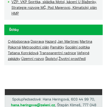
VŽP: VKP Spiritka, skládka Motol, kácení U Blaženky,
Strategie rozvoje MČ, Pod Majerovic, Klimatický plán
HMP
Štítky
Cyklodoprava
Doprava
Hazard
Jan Martinec
Martina
Pokorná
Metropolitní plán
Památky
Sociální politika
Tatiana Konrádová
Transparentní radnice
Veřejné
zakázky
Územní rozvoj
Školství
Životní prostředí
Spolupředsedové: Hana Heringová, 603 44 99 70,
hana.heringova@zeleni.cz
, Štepán Klimeš, 777 048