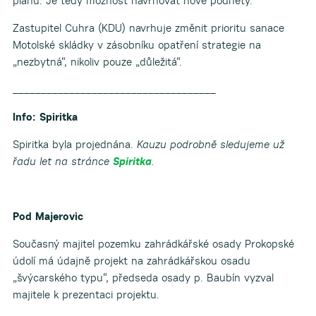
plánu. Je tedy možnost navrhovat nové podněty.
Zastupitel Cuhra (KDU) navrhuje změnit prioritu sanace
Motolské skládky v zásobníku opatření strategie na
„nezbytná“, nikoliv pouze „důležitá“.
____________________________________
Info: Spiritka
Spiritka byla projednána.
Kauzu podrobně sledujeme už
řadu let na stránce
Spiritka
.
Pod Majerovic
Současný majitel pozemku zahrádkářské osady Prokopské
údolí má údajně projekt na zahrádkářskou osadu
„švýcarského typu“, předseda osady p. Baubín vyzval
majitele k prezentaci projektu.