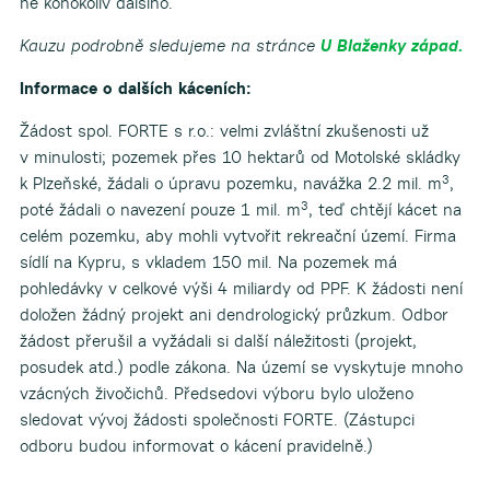
ne kohokoliv dalšího.
Kauzu podrobně sledujeme na stránce
U Blaženky západ.
Informace o dalších káceních:
Žádost spol. FORTE s r.o.: velmi zvláštní zkušenosti už
v minulosti; pozemek přes 10 hektarů od Motolské skládky
3
k Plzeňské, žádali o úpravu pozemku, navážka 2.2 mil. m
,
3
poté žádali o navezení pouze 1 mil. m
, teď chtějí kácet na
celém pozemku, aby mohli vytvořit rekreační území. Firma
sídlí na Kypru, s vkladem 150 mil. Na pozemek má
pohledávky v celkové výši 4 miliardy od PPF. K žádosti není
doložen žádný projekt ani dendrologický průzkum. Odbor
žádost přerušil a vyžádali si další náležitosti (projekt,
posudek atd.) podle zákona. Na území se vyskytuje mnoho
vzácných živočichů. Předsedovi výboru bylo uloženo
sledovat vývoj žádosti společnosti FORTE. (Zástupci
odboru budou informovat o kácení pravidelně.)
____________________________________