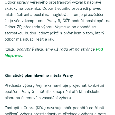
Odbor správy veřejného prostranství vyzval k nápravě
skládky na pozemku, Odbor životního prostředí provedl
místní šetření a poslal na magistrát – ten je přesvědčen,
že je věc v kompetenci Prahy 5, ČIŽP podnět poslal opět na
Odbor ŽP, předseda výboru Vejmelka po dohodě se
starostkou budou jednat ještě s právníkem o tom, který
odbor má situaci řešit a jak.
Kauzu podrobně sledujeme už řadu let na stránce
Pod
Majerovic
.
____________________________________
Klimatický plán hlavního města Prahy
Předseda výbory Vejmelka navrhuje projednat konkrétní
opatření Prahy 5 směřující k naplnění cílů klimatického
plánu na červnovém zasedání výboru.
Zastupitel Cuhra (KDU) navrhuje sběr podnětů od členů i
nečlenů výboru prostřednictvím předsedy výboru a poté