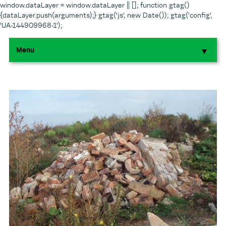
window.dataLayer = window.dataLayer || []; function gtag()
{dataLayer.push(arguments);} gtag('js', new Date()); gtag('config',
'UA-144909968-1');
Menu
▼
▼
▼
▼
▼
▼