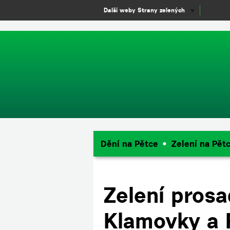
window.dataLayer = window.dataLayer || []; function gtag(){dataLayer.
Další weby Strany zelených
▼
Dění na Pětce
Zelení na Pět
Zelení prosa
Klamovky a 