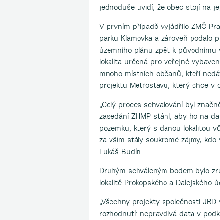
jednoduše uvidí, že obec stojí na je
V prvním případě vyjádřilo ZMČ Pr
parku Klamovka a zároveň podalo 
územního plánu zpět k původnímu vy
lokalita určená pro veřejné vybavení
mnoho místních občanů, kteří nedávn
projektu Metrostavu, který chce v 
„Celý proces schvalování byl značn
zasedání ZHMP stáhl, aby ho na dalš
pozemku, který s danou lokalitou v
za vším stály soukromé zájmy, kdo 
Lukáš Budín.
Druhým schváleným bodem bylo zruš
lokalitě Prokopského a Dalejského úd
„Všechny projekty společnosti JRD 
rozhodnutí: nepravdivá data v pod