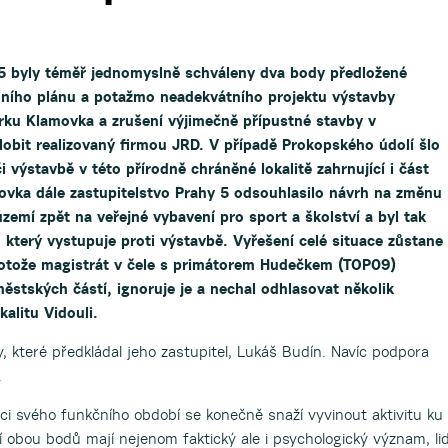
 byly téměř jednomyslně schváleny dva body předložené
ního plánu a potažmo neadekvátního projektu výstavby
ku Klamovka a zrušení výjimečně přípustné stavby v
ilobit realizovaný firmou JRD. V případě Prokopského údolí šlo
 výstavbě v této přírodně chráněné lokalitě zahrnující i část
amovka dále zastupitelstvo Prahy 5 odsouhlasilo návrh na změnu
emí zpět na veřejné vybavení pro sport a školství a byl tak
 který vystupuje proti výstavbě. Vyřešení celé situace zůstane
otože magistrát v čele s primátorem Hudečkem (TOP09)
ěstských částí, ignoruje je a nechal odhlasovat několik
alitu Vidouli.
 které předkládal jeho zastupitel, Lukáš Budín. Navíc podpora
.
nci svého funkčního období se konečně snaží vyvinout aktivitu ku
obou bodů mají nejenom faktický ale i psychologický význam, li