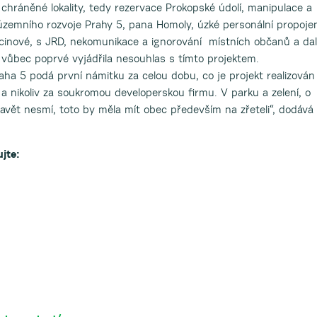
i chráněné lokality, tedy rezervace Prokopské údolí, manipulace a
zemního rozvoje Prahy 5, pana Homoly, úzké personální propojen
acinové, s JRD, nekomunikace a ignorování místních občanů a dal
5 vůbec poprvé vyjádřila nesouhlas s tímto projektem.
a 5 podá první námitku za celou dobu, co je projekt realizován
a nikoliv za soukromou developerskou firmu. V parku a zelení, o
avět nesmí, toto by měla mít obec především na zřeteli“, dodává
jte: