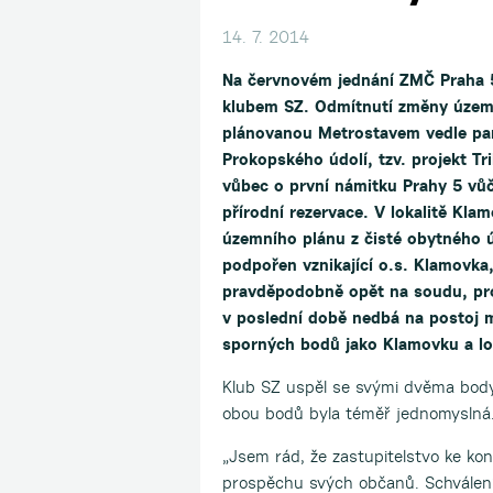
14. 7. 2014
Na červnovém jednání ZMČ Praha 5
klubem SZ. Odmítnutí změny územ
plánovanou Metrostavem vedle par
Prokopského údolí, tzv. projekt Tr
vůbec o první námitku Prahy 5 vůči
přírodní rezervace. V lokalitě Kl
územního plánu z čisté obytného úz
podpořen vznikající o.s. Klamovka,
pravděpodobně opět na soudu, pr
v poslední době nedbá na postoj m
sporných bodů jako Klamovku a lok
Klub SZ uspěl se svými dvěma body,
obou bodů byla téměř jednomyslná
„Jsem rád, že zastupitelstvo ke ko
prospěchu svých občanů. Schválení 