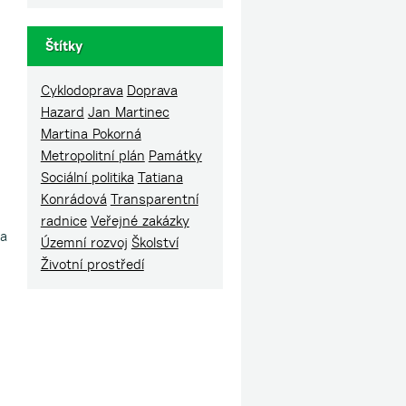
Štítky
Cyklodoprava
Doprava
Hazard
Jan Martinec
Martina Pokorná
Metropolitní plán
Památky
Sociální politika
Tatiana
Konrádová
Transparentní
radnice
Veřejné zakázky
da
Územní rozvoj
Školství
Životní prostředí