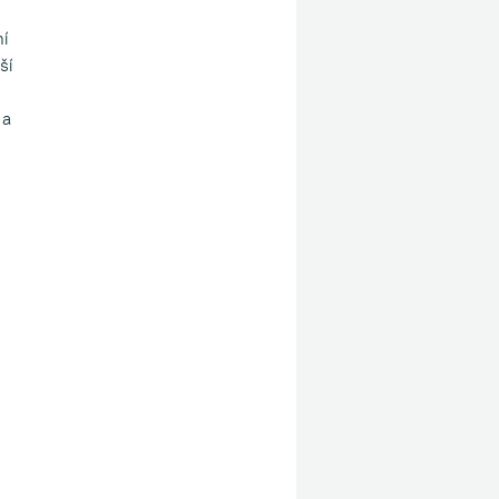
í
ší
 a