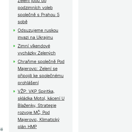
Zelení jdou do
podzimních voleb
společně s Prahou 5
sobě
Odsuzujeme ruskou
invazi na Ukrajinu
Zimní víkendové
vycházky Zelených
Chraňme společně Pod
Majerovic: Zelení se
připojili ke společnému
prohlášení
VŽP: VKP Spiritka,
skládka Motol, kácení U
Blaženky, Strategie
rozvoje MČ, Pod
Majerovic, Klimatický
plán HMP
dé