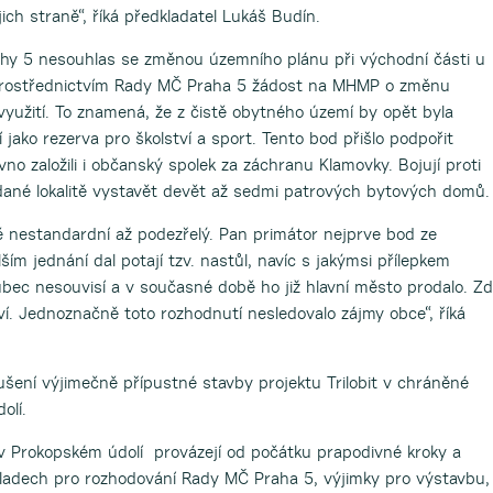
jich straně“, říká předkladatel Lukáš Budín.
ahy 5 nesouhlas se změnou územního plánu při východní části u
prostřednictvím Rady MČ Praha 5 žádost na MHMP o změnu
užití. To znamená, že z čistě obytného území by opět byla
 jako rezerva pro školství a sport. Tento bod přišlo podpořit
o založili i občanský spolek za záchranu Klamovky. Bojují proti
dané lokalitě vystavět devět až sedmi patrových bytových domů.
ě nestandardní až podezřelý. Pan primátor nejprve bod ze
ím jednání dal potají tzv. nastůl, navíc s jakýmsi přílepkem
ůbec nesouvisí a v současné době ho již hlavní město prodalo. Z
ví. Jednoznačně toto rozhodnutí nesledovalo zájmy obce“, říká
ení výjimečně přípustné stavby projektu Trilobit v chráněné
olí.
v Prokopském údolí provázejí od počátku prapodivné kroky a
kladech pro rozhodování Rady MČ Praha 5, výjimky pro výstavbu,