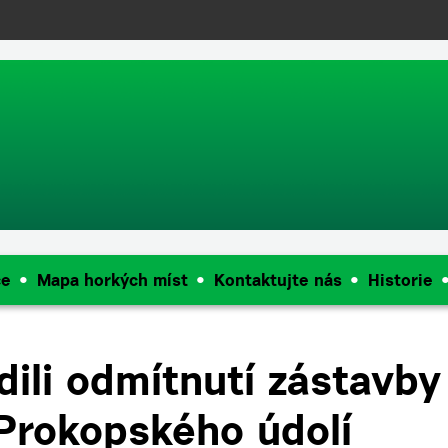
push(arguments);} gtag('js', new Date()); gtag('config', 'UA-144909968
ce
Mapa horkých míst
Kontaktujte nás
Historie
dili odmítnutí zástavby
Prokopského údolí