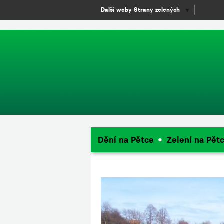
window.dataLayer = window.dataLayer || []; function gtag(){dataLayer.
Další weby Strany zelených
▼
Dění na Pětce
Zelení na Pět