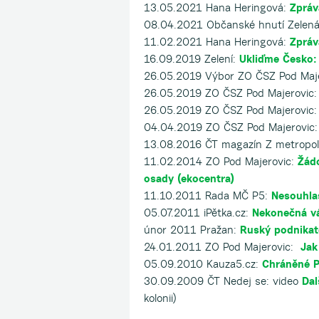
13.05.2021 Hana Heringová:
Zpráv
08.04.2021 Občanské hnutí Zelená
11.02.2021 Hana Heringová:
Zpráv
16.09.2019 Zelení:
Ukliďme Česko:
26.05.2019 Výbor ZO ČSZ Pod Maj
26.05.2019 ZO ČSZ Pod Majerovic
26.05.2019 ZO ČSZ Pod Majerovic
04.04.2019 ZO ČSZ Pod Majerovic
13.08.2016 ČT magazín Z metropo
11.02.2014 ZO Pod Majerovic:
Žád
osady (ekocentra)
11.10.2011 Rada MČ P5:
Nesouhlas
05.07.2011 iPětka.cz:
Nekonečná vá
únor 2011 Pražan:
Ruský podnikate
24.01.2011 ZO Pod Majerovic:
Jak
05.09.2010 Kauza5.cz:
Chráněné P
30.09.2009 ČT Nedej se: video
Dal
kolonii)