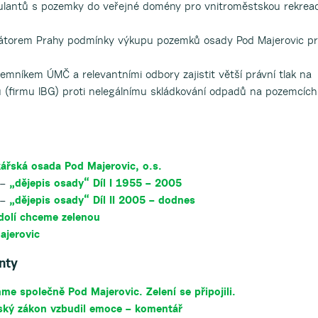
lantů s pozemky do veřejné domény pro vnitroměstskou rekreac
imátorem Prahy podmínky výkupu pozemků osady Pod Majerovic p
jemníkem ÚMČ a relevantními odbory zajistit větší právní tlak na
(firmu IBG) proti nelegálnímu skládkování odpadů na pozemcích
ářská osada Pod Majerovic, o.s.
 –
„dějepis osady“ Díl I 1955 – 2005
 –
„dějepis osady“ Díl II 2005 – dodnes
dolí chceme zelenou
ajerovic
nty
me společně Pod Majerovic. Zelení se připojili.
ský zákon vzbudil emoce – komentář