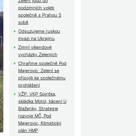
Zelení jdou do
podzimních voleb
společně s Prahou 5
sobě
Odsuzujeme ruskou
invazi na Ukrajinu
Zimní víkendové
vycházky Zelených
Chraňme společně Pod
Majerovic: Zelení se
připojili ke společnému
prohlášení
VŽP: VKP Spiritka,
skládka Motol, kácení U
Blaženky, Strategie
rozvoje MČ, Pod
Majerovic, Klimatický
plán HMP