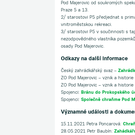
Pod Majerovic od soukromých speku
Praze 5 a 13.
2/ starostovi P5 předjednat s pr
vnitroměstskou rekreaci.
3/ starostovi P5 v součinnosti s ta
nezodpovědného vlastníka pozemků 
osady Pod Majerovic.
Odkazy na další informace
Český zahrádkářský svaz –
Zahrádk
ZO Pod Majerovic – vznik a historie
ZO Pod Majerovic – vznik a historie
Spojenci:
Bránu do Prokopského ú
Spojenci:
Společně chraňme Pod M
Významné události a dokume
15.11.2021 Petra Poncarová:
Chraň
28.05.2021 Petr Baubín:
Zahádkář