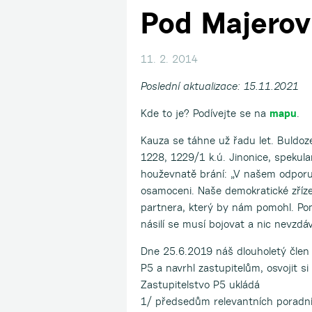
Pod Majerov
11. 2. 2014
Poslední aktualizace: 15.11.2021
Kde to je? Podívejte se na
mapu
.
Kauza se táhne už řadu let. Buldoz
1228, 1229/1 k.ú. Jinonice, spekul
houževnatě brání: „V našem odporu 
osamoceni. Naše demokratické zřízen
partnera, který by nám pomohl. Pom
násilí se musí bojovat a nic nevzdáv
Dne 25.6.2019 náš dlouholetý člen 
P5 a navrhl zastupitelům, osvojit si
Zastupitelstvo P5 ukládá
1/ předsedům relevantních porad