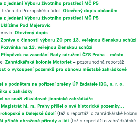
a z jednání Výboru životního prostředí MČ P5
 brána do Prokopského údolí:
Otevřený dopis občanům
a z jednání Výboru životního prostředí MČ P5
 Uklízíme Pod Majerovic
erovic:
Otevřený dopis
:
Zpráva o činnosti výboru ZO pro 13. veřejnou členskou schůzi
:
Pozvánka na 13. veřejnou členskou schůzi
:
Příspěvek na zasedání Rady sdružení ČZS Praha – město
le:
Zahrádkářská kolonie Motorlet
– pozoruhodná reportáž
ost o vykoupení pozemků pro obnovu městské zahrádkové
í s podnětem na pořízení změny ÚP žadatele IBG, s. r. o.
lka o zahrádky
l se snaží zlikvidovat jinonické zahrádkáře
 Magistrát hl. m. Prahy přišel o své historické pozemky…
rokopské a Dalejské údolí
(též s reportáží o zahrádkářské kolonii
ší příběh ohrožené přírody a lidí
(též s reportáží o zahrádkářské