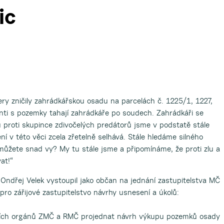
ic
ery zničily zahrádkářskou osadu na parcelách č. 1225/1, 1227,
anti s pozemky tahají zahrádkáře po soudech. Zahrádkáři se
proti skupince zdivočelých predátorů jsme v podstatě stále
í v této věci zcela zřetelně selhává. Stále hledáme silného
ůžete snad vy? My tu stále jsme a připomínáme, že proti zlu a
at!“
Ondřej Velek vystoupil jako občan na jednání zastupitelstva MČ
 pro zářijové zastupitelstvo návrhy usnesení a úkolů:
ních orgánů ZMČ a RMČ projednat návrh výkupu pozemků osady