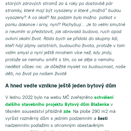
starých zdravých stromů za 4 roky po dostavbě pár
stromky, které mají být vysazeny a které „možná“ budou
vysazeny? A co okolí? Na podzim bylo možno potkat v
parku dokonce i srny, nyní? Pochybuji… Je to velmi smutné
a neumím si představit, jak obrovská budova, ruch apod.
ovlivní okolní život.
Ráda bych se přidala do skupiny lidí,
kteří hájí zájmy ostatních, budoucího života, protože v tom
vidím smysl a nyní ještě mnohem více než, kdy jindy,
protože se nemohu smířit s tím, co se děje a nemohu
nedělat vůbec nic. Je důležité myslet na budoucnost, naše
děti, na život po našem životě.
A hned vedle vznikne ještě jeden bytový dům
V lednu 2022 bylo na webu MČ zveřejněno
schválení
dalšího stavebního projektu Bytový dům Blaženka
v
těsném sousedství přibližně
zde
. Na ploše 290 m2 má
vyrůst rozměrný dům s jedním podzemním a
šesti
nadzemními podlažími s ohromným obestavěným