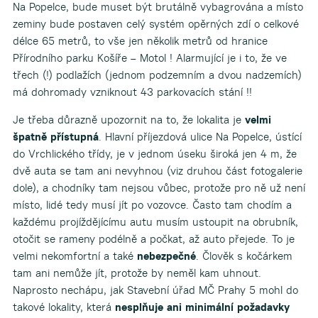
Na Popelce, bude muset být brutálně vybagrována a místo
zeminy bude postaven celý systém opěrných zdí o celkové
délce 65 metrů, to vše jen několik metrů od hranice
Přírodního parku Košíře – Motol ! Alarmující je i to, že ve
třech (!) podlažích (jednom podzemním a dvou nadzemích)
má dohromady vzniknout 43 parkovacích stání !!
Je třeba důrazně upozornit na to, že lokalita je
velmi
špatně přístupná
. Hlavní příjezdová ulice Na Popelce, ústící
do Vrchlického třídy, je v jednom úseku široká jen 4 m, že
dvě auta se tam ani nevyhnou (viz druhou část fotogalerie
dole), a chodníky tam nejsou vůbec, protože pro ně už není
místo, lidé tedy musí jít po vozovce. Často tam chodím a
každému projíždějícímu autu musím ustoupit na obrubník,
otočit se rameny podélně a počkat, až auto přejede. To je
velmi nekomfortní a také
nebezpečné
. Člověk s kočárkem
tam ani nemůže jít, protože by neměl kam uhnout.
Naprosto nechápu, jak Stavební úřad MČ Prahy 5 mohl do
takové lokality, která
nesplňuje ani minimální požadavky