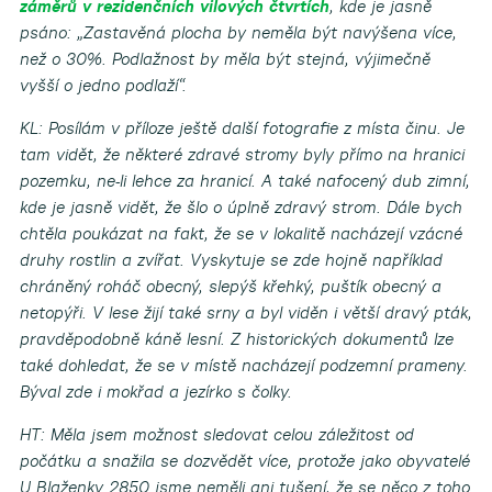
záměrů v rezidenčních vilových čtvrtích
, kde je jasně
psáno: „Zastavěná plocha by neměla být navýšena více,
než o 30%. Podlažnost by měla být stejná, výjimečně
vyšší o jedno podlaží“.
KL: Posílám v příloze ještě další fotografie z místa činu. Je
tam vidět, že některé zdravé stromy byly přímo na hranici
pozemku, ne-li lehce za hranicí. A také nafocený dub zimní,
kde je jasně vidět, že šlo o úplně zdravý strom. Dále bych
chtěla poukázat na fakt, že se v lokalitě nacházejí vzácné
druhy rostlin a zvířat. Vyskytuje se zde hojně například
chráněný roháč obecný, slepýš křehký, puštík obecný a
netopýři. V lese žijí také srny a byl viděn i větší dravý pták,
pravděpodobně káně lesní. Z historických dokumentů lze
také dohledat, že se v místě nacházejí podzemní prameny.
Býval zde i mokřad a jezírko s čolky.
HT: Měla jsem možnost sledovat celou záležitost od
počátku a snažila se dozvědět více, protože jako obyvatelé
U Blaženky 2850 jsme neměli ani tušení, že se něco z toho