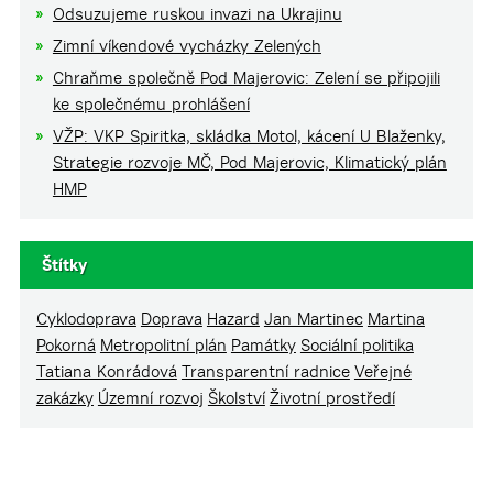
Odsuzujeme ruskou invazi na Ukrajinu
Zimní víkendové vycházky Zelených
Chraňme společně Pod Majerovic: Zelení se připojili
ke společnému prohlášení
VŽP: VKP Spiritka, skládka Motol, kácení U Blaženky,
Strategie rozvoje MČ, Pod Majerovic, Klimatický plán
HMP
Štítky
Cyklodoprava
Doprava
Hazard
Jan Martinec
Martina
Pokorná
Metropolitní plán
Památky
Sociální politika
Tatiana Konrádová
Transparentní radnice
Veřejné
zakázky
Územní rozvoj
Školství
Životní prostředí