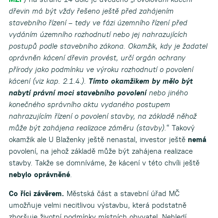
dřevin má být vždy řešeno ještě před zahájením
stavebního řízení – tedy ve fázi územního řízení před
vydáním územního rozhodnutí nebo jej nahrazujících
postupů podle stavebního zákona. Okamžik, kdy je žadatel
oprávněn kácení dřevin provést, určí orgán ochrany
přírody jako podmínku ve výroku rozhodnutí o povolení
kácení (viz kap. 2.1.4.).
Tímto okamžikem by mělo být
nabytí právní moci stavebního povolení
nebo jiného
konečného správního aktu vydaného postupem
nahrazujícím řízení o povolení stavby, na základě něhož
může být zahájena realizace záměru (stavby)
.
“ Takový
okamžik ale U Blaženky ještě nenastal, investor ještě
nemá
povolení, na jehož základě může být zahájena realizace
stavby. Takže se domníváme, že kácení v této chvíli ještě
nebylo oprávněné
.
Co říci závěrem.
Městská část a stavební úřad MČ
umožňuje velmi necitlivou výstavbu, která podstatně
zhoršuje životní podmínky místních obyvatel. Nehledí