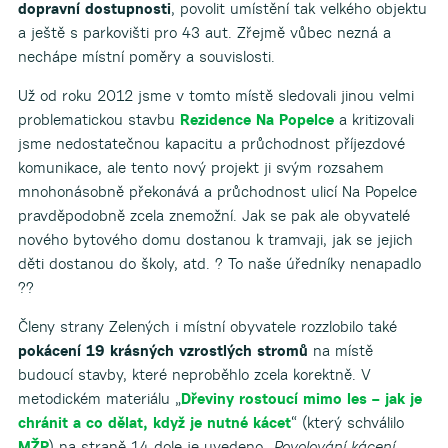
dopravní dostupnosti
, povolit umístění tak velkého objektu
a ještě s parkovišti pro 43 aut. Zřejmě vůbec nezná a
nechápe místní poměry a souvislosti.
Už od roku 2012 jsme v tomto místě sledovali jinou velmi
problematickou stavbu
Rezidence Na Popelce
a kritizovali
jsme nedostatečnou kapacitu a průchodnost příjezdové
komunikace, ale tento nový projekt ji svým rozsahem
mnohonásobně překonává a průchodnost ulicí Na Popelce
pravděpodobně zcela znemožní. Jak se pak ale obyvatelé
nového bytového domu dostanou k tramvaji, jak se jejich
děti dostanou do školy, atd. ? To naše úředníky nenapadlo
??
Členy strany Zelených i místní obyvatele rozzlobilo také
pokácení 19 krásných vzrostlých stromů
na místě
budoucí stavby, které neproběhlo zcela korektně. V
metodickém materiálu „
Dřeviny rostoucí mimo les – jak je
chránit a co dělat, když je nutné kácet
“ (který schválilo
MŽP
) na straně 14 dole je uvedeno „
Povolování kácení