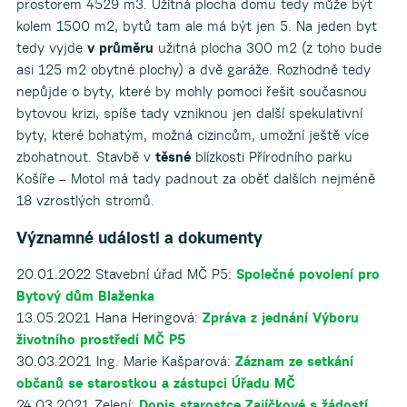
prostorem 4529 m3. Užitná plocha domu tedy může být
kolem 1500 m2, bytů tam ale má být jen 5. Na jeden byt
tedy vyjde
v průměru
užitná plocha 300 m2 (z toho bude
asi 125 m2 obytné plochy) a dvě garáže. Rozhodně tedy
nepůjde o byty, které by mohly pomoci řešit současnou
bytovou krizi, spíše tady vzniknou jen další spekulativní
byty, které bohatým, možná cizincům, umožní ještě více
zbohatnout. Stavbě v
těsné
blízkosti Přírodního parku
Košíře – Motol má tady padnout za oběť dalších nejméně
18 vzrostlých stromů.
Významné události a dokumenty
20.01.2022 Stavební úřad MČ P5:
Společné povolení pro
Bytový dům Blaženka
13.05.2021 Hana Heringová:
Zpráva z jednání Výboru
životního prostředí MČ P5
30.03.2021 Ing. Marie Kašparová:
Záznam ze setkání
občanů se starostkou a zástupci Úřadu MČ
24.03.2021 Zelení:
Dopis starostce Zajíčkové s žádostí,