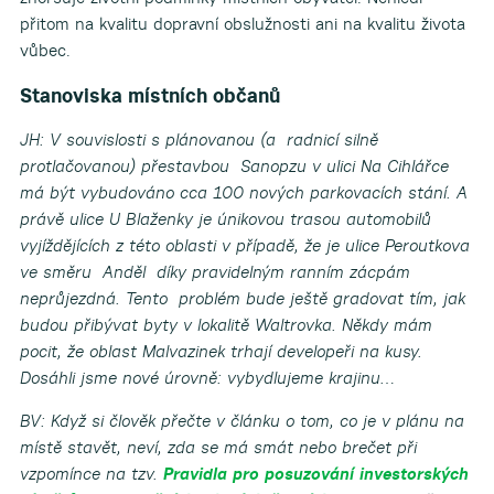
přitom na kvalitu dopravní obslužnosti ani na kvalitu života
vůbec.
Stanoviska místních občanů
JH: V souvislosti s plánovanou (a radnicí silně
protlačovanou) přestavbou Sanopzu v ulici Na Cihlářce
má být vybudováno cca 100 nových parkovacích stání. A
právě ulice U Blaženky je únikovou trasou automobilů
vyjíždějících z této oblasti v případě, že je ulice Peroutkova
ve směru Anděl díky pravidelným ranním zácpám
neprůjezdná. Tento problém bude ještě gradovat tím, jak
budou přibývat byty v lokalitě Waltrovka. Někdy mám
pocit, že oblast Malvazinek trhají developeři na kusy.
Dosáhli jsme nové úrovně: vybydlujeme krajinu…
BV: Když si člověk přečte v článku o tom, co je v plánu na
místě stavět, neví, zda se má smát nebo brečet při
vzpomínce na tzv.
Pravidla pro posuzování investorských