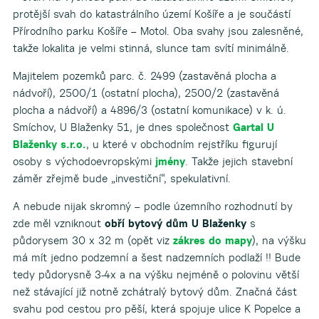
protější svah do katastrálního území Košíře a je součástí
Přírodního parku Košíře – Motol. Oba svahy jsou zalesněné,
takže lokalita je velmi stinná, slunce tam svítí minimálně.
Majitelem pozemků parc. č. 2499 (zastavěná plocha a
nádvoří), 2500/1 (ostatní plocha), 2500/2 (zastavěná
plocha a nádvoří) a 4896/3 (ostatní komunikace) v k. ú.
Smíchov, U Blaženky 51, je dnes společnost
Gartal U
Blaženky s.r.o.
, u které v obchodním rejstříku figurují
osoby s východoevropskými
jmény
. Takže jejich stavební
záměr zřejmě bude „investiční“, spekulativní.
A nebude nijak skromný – podle územního rozhodnutí by
zde měl vzniknout
obří bytový dům U Blaženky
s
půdorysem 30 x 32 m (opět viz
zákres do mapy
), na výšku
má mít jedno podzemní a šest nadzemních podlaží !! Bude
tedy půdorysně 3-4x a na výšku nejméně o polovinu větší
než stávající již notně zchátralý bytový dům. Značná část
svahu pod cestou pro pěší, která spojuje ulice K Popelce a