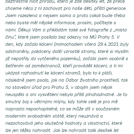
beztrestně ničit přírodu, která je zde desítky let, že přece
chceme něco z ní zachovat pro naše děti, příští generace.
Jsem rozezlena a nejsem sama a proto cokoli bude třeba
nebo byste měl nějaké informace, prosím, počítejte s
námi. Děkuji Vám a přikládám také své fotografie z „místa
činu“, které jsem posílala bez odezvy na MÚ Prahy 5. V
den, kdy začalo kácení (mimochodem včera 29.4.2021 byly
odstraněny, pokáceny další vzrostlé stromy, které si myslím
již nepatřily do vytčeného pozemku), začala jsem osobně s
šetřením od zaměstnanců, kteří prováděli kácení, a ti mi
ukázali rozhodnutí ke kácení stromů, bylo to k pláči,
následně jsem psala, jak na Odbor životního prostředí, tak
na stavební úřad pro Prahu 5, v obojím jsem nějak
neuspěla a ani vysvětlení nebylo příliš plnohodnotné. Je to
smutný boj s větrnými mlýny, kdy tohle celé je pro mě
naprosto nepochopitelné, co se může dít v současném
moderním svobodném státě, který neuznává a
nezachovává jeho skutečné hodnoty a vlastnictví, které
lze jen těžko nahradit. Jak lze nahradit tolik desítek let