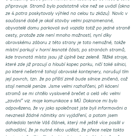
připravuje. Stromů bylo podstatně více než se uvádí (okna
ze 4.patra poskytovaly výhled na celou tu zkázu). Navíc v
současné době je okolí stavby velmi poznamenané,
obyvatelé domu parkovali svá vozidla totiž po jedné straně
cesty, protože zde není mnoho možností, nyní díky
obrovskému záboru z této strany je toto nemožné, takže
místní parkují v horní lesnaté části, po stranách stromů,
kde travnatá místa jsou již úplně bez zeleně. Těžké stroje,
které zde již pracují a hloubí kopec parku, ničí také silnici,
po které nešetrně tahají obrovské kontejnery, narušují tím
její povrch, tzn. že po příští zimě bude silnice zničená, což
stojí nemalé peníze. Jsme velmi rozhořčeni, při kácení
stromů se mi chtělo vysloveně brečet a celá věc velmi
„zavání“ viz. moje komunikace s MÚ. Dokonce mi bylo
odpovězeno, že vy jako společnost jste byli informováni a
nevznesli žádné námitky ani vyjádření, a potom jsem
dohledala tenhle Váš článek, který mě ještě více posílil v
odhodlání, že je nutné něco udělat, že přece nelze takto