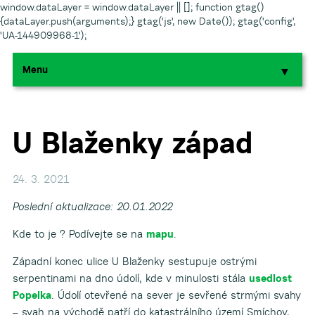
window.dataLayer = window.dataLayer || []; function gtag()
{dataLayer.push(arguments);} gtag('js', new Date()); gtag('config',
'UA-144909968-1');
Menu
▼
▼
▼
U Blaženky západ
▼
24. 3. 2021
Poslední aktualizace: 20.01.2022
▼
Kde to je ? Podívejte se na
mapu
.
Západní konec ulice U Blaženky sestupuje ostrými
serpentinami na dno údolí, kde v minulosti stála
usedlost
Popelka
. Údolí otevřené na sever je sevřené strmými svahy
▼
– svah na východě patří do katastrálního území Smíchov,