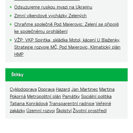
Odsuzujeme ruskou invazi na Ukrajinu
Zimní víkendové vycházky Zelených
Chraňme společně Pod Majerovic: Zelení se připojili
ke společnému prohlášení
VŽP: VKP Spiritka, skládka Motol, kácení U Blaženky,
Strategie rozvoje MČ, Pod Majerovic, Klimatický plán
HMP
Štítky
Cyklodoprava
Doprava
Hazard
Jan Martinec
Martina
Pokorná
Metropolitní plán
Památky
Sociální politika
Tatiana Konrádová
Transparentní radnice
Veřejné
zakázky
Územní rozvoj
Školství
Životní prostředí