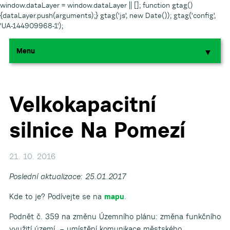
window.dataLayer = window.dataLayer || []; function gtag()
{dataLayer.push(arguments);} gtag('js', new Date()); gtag('config',
'UA-144909968-1');
Menu
▼
▼
▼
Velkokapacitní
silnice Na Pomezí
▼
▼
21. 10. 2016
Poslední aktualizace: 25.01.2017
Kde to je? Podívejte se na
mapu
.
Podnět č. 359 na změnu Územního plánu: změna funkčního
▼
využití území – umístění komunikace městského