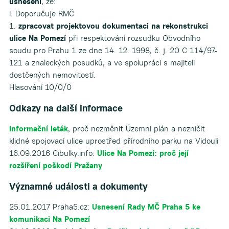
usnesení
, že:
I. Doporučuje RMČ
1.
zpracovat projektovou dokumentaci na rekonstrukci
ulice Na Pomezí
při respektování rozsudku Obvodního
soudu pro Prahu 1 ze dne 14. 12. 1998, č. j. 20 C 114/97-
121 a znaleckých posudků, a ve spolupráci s majiteli
dostčených nemovitostí.
Hlasování 10/0/0
Odkazy na další informace
Informační leták
, proč nezměnit Územní plán a nezničit
klidné spojovací ulice uprostřed přírodního parku na Vidouli
16.09.2016 Cibulky.info:
Ulice Na Pomezí: proč její
rozšíření poškodí Pražany
Významné události a dokumenty
25.01.2017 Praha5.cz:
Usnesení Rady MČ Praha 5 ke
komunikaci Na Pomezí