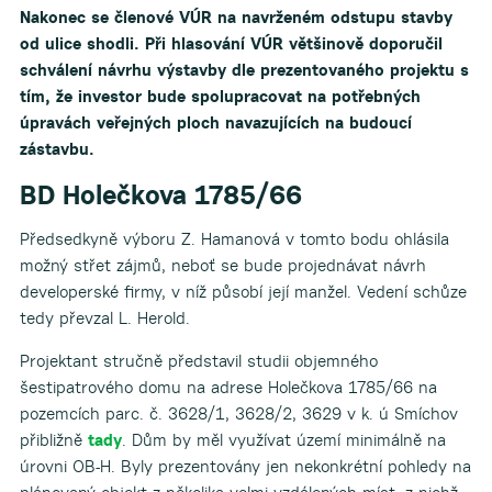
Nakonec se členové VÚR na navrženém odstupu stavby
od ulice shodli. Při hlasování VÚR většinově doporučil
schválení návrhu výstavby dle prezentovaného projektu s
tím, že investor bude spolupracovat na potřebných
úpravách veřejných ploch navazujících na budoucí
zástavbu.
BD Holečkova 1785/66
Předsedkyně výboru Z. Hamanová v tomto bodu ohlásila
možný střet zájmů, neboť se bude projednávat návrh
developerské firmy, v níž působí její manžel. Vedení schůze
tedy převzal L. Herold.
Projektant stručně představil studii objemného
šestipatrového domu na adrese Holečkova 1785/66 na
pozemcích parc. č. 3628/1, 3628/2, 3629 v k. ú Smíchov
přibližně
tady
. Dům by měl využívat území minimálně na
úrovni OB-H. Byly prezentovány jen nekonkrétní pohledy na