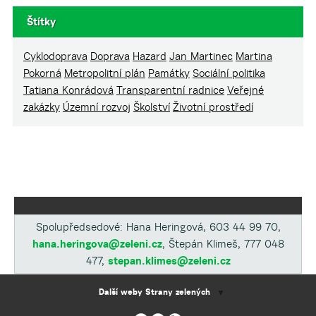
Štítky
Cyklodoprava
Doprava
Hazard
Jan Martinec
Martina
Pokorná
Metropolitní plán
Památky
Sociální politika
Tatiana Konrádová
Transparentní radnice
Veřejné
zakázky
Územní rozvoj
Školství
Životní prostředí
Spolupředsedové: Hana Heringová, 603 44 99 70,
hana.heringova@zeleni.cz
, Štepán Klimeš, 777 048
477,
stepan.klimes@zeleni.cz
Další weby Strany zelených
▼