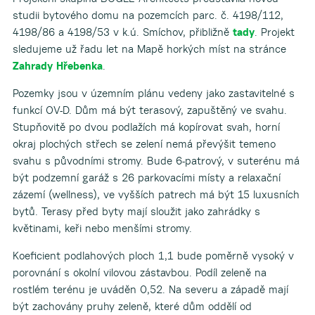
studii bytového domu na pozemcích parc. č. 4198/112,
4198/86 a 4198/53 v k.ú. Smíchov, přibližně
tady
. Projekt
sledujeme už řadu let na Mapě horkých míst na stránce
Zahrady Hřebenka
.
Pozemky jsou v územním plánu vedeny jako zastavitelné s
funkcí OV-D. Dům má být terasový, zapuštěný ve svahu.
Stupňovitě po dvou podlažích má kopírovat svah, horní
okraj plochých střech se zelení nemá převýšit temeno
svahu s původními stromy. Bude 6-patrový, v suterénu má
být podzemní garáž s 26 parkovacími místy a relaxační
zázemí (wellness), ve vyšších patrech má být 15 luxusních
bytů. Terasy před byty mají sloužit jako zahrádky s
květinami, keři nebo menšími stromy.
Koeficient podlahových ploch 1,1 bude poměrně vysoký v
porovnání s okolní vilovou zástavbou. Podíl zeleně na
rostlém terénu je uváděn 0,52. Na severu a západě mají
být zachovány pruhy zeleně, které dům oddělí od