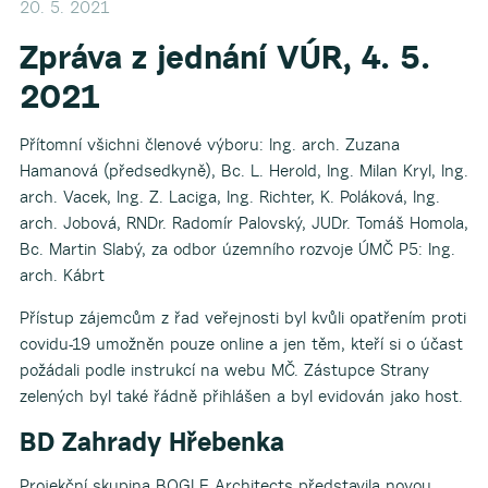
20. 5. 2021
Zpráva z jednání VÚR, 4. 5.
2021
Přítomní všichni členové výboru: Ing. arch. Zuzana
Hamanová (předsedkyně), Bc. L. Herold, Ing. Milan Kryl, Ing.
arch. Vacek, Ing. Z. Laciga, Ing. Richter, K. Poláková, Ing.
arch. Jobová, RNDr. Radomír Palovský, JUDr. Tomáš Homola,
Bc. Martin Slabý, za odbor územního rozvoje ÚMČ P5: Ing.
arch. Kábrt
Přístup zájemcům z řad veřejnosti byl kvůli opatřením proti
covidu-19 umožněn pouze online a jen těm, kteří si o účast
požádali podle instrukcí na webu MČ. Zástupce Strany
zelených byl také řádně přihlášen a byl evidován jako host.
BD Zahrady Hřebenka
Projekční skupina BOGLE Architects představila novou