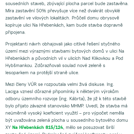
sousedních staveb, zbývající plocha parcel bude zastavěna.
Míra zastavění 50% převyšuje více než dvakrát obvyklé
zastavění ve vilových lokalitách. Průčelí domu obrysově
kopíruje ulici Na Hřebenkách, kam bude stavba dopravně
připojena.
Projektanti návrh obhajovali jako citlivé řešení styčného
území mezi výraznými stavbami bytových domů v ulici Na
Hřebenkách a původních vil v ulicích Nad Klikovkou a Pod
Hybšmankou. Zdůrazňovali soulad nové zeleně s
lesoparkem na protější straně ulice.
Mezi členy VÚR se rozpoutala velmi živá diskuse. Ing.
Laciga vznesl důrazné připomínky k některým výrokům
odboru územního rozvoje (ing. Kábrta), že již k této stavbě
bylo přijato závazné stanovisko MHMP. Uvedl, že stavba má
neúměrně vysoký koeficient využití – pro výpočet neměla
být uvažována zelená plocha u sousedního bytového domu
XY
Na Hřebenkách 815/124
, mělo se posuzovat širší