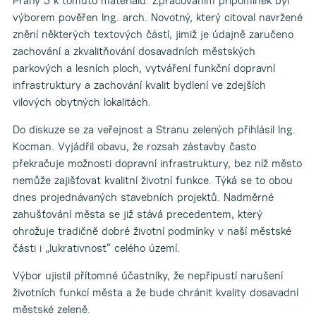
Prahy 5 k tomuto materiálu. Zpracováním připomínek byl
výborem pověřen Ing. arch. Novotný, který citoval navržené
znění některých textových částí, jimiž je údajně zaručeno
zachování a zkvalitňování dosavadních městských
parkových a lesních ploch, vytváření funkční dopravní
infrastruktury a zachování kvalit bydlení ve zdejších
vilových obytných lokalitách.
Do diskuze se za veřejnost a Stranu zelených přihlásil Ing.
Kocman. Vyjádřil obavu, že rozsah zástavby často
překračuje možnosti dopravní infrastruktury, bez níž město
nemůže zajišťovat kvalitní životní funkce. Týká se to obou
dnes projednávaných stavebních projektů. Nadměrné
zahušťování města se již stává precedentem, který
ohrožuje tradičně dobré životní podmínky v naší městské
části i „lukrativnost“ celého území.
Výbor ujistil přítomné účastníky, že nepřipustí narušení
životních funkcí města a že bude chránit kvality dosavadní
městské zeleně.