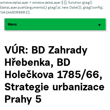
window.dataLayer = window.dataLayer || []; function gtag()
{dataLayer.push(arguments);} gtag('js', new Date()); gtag('config',
'UA-144909968-1');
Menu
▼
▼
▼
VÚR: BD Zahrady
Hřebenka, BD
▼
Holečkova 1785/66,
▼
Strategie urbanizace
Prahy 5
▼