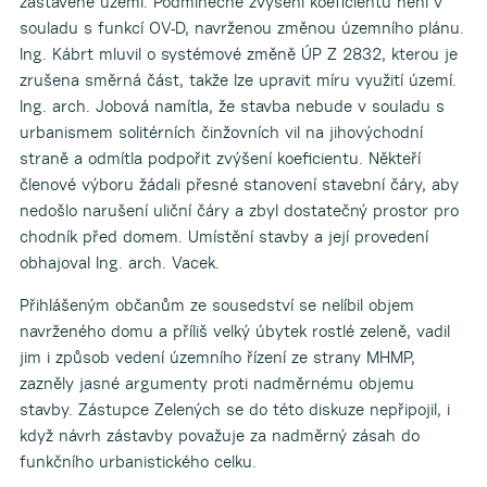
zastavěné území. Podmínečné zvýšení koeficientu není v
souladu s funkcí OV-D, navrženou změnou územního plánu.
Ing. Kábrt mluvil o systémové změně ÚP Z 2832, kterou je
zrušena směrná část, takže lze upravit míru využití území.
Ing. arch. Jobová namítla, že stavba nebude v souladu s
urbanismem solitérních činžovních vil na jihovýchodní
straně a odmítla podpořit zvýšení koeficientu. Někteří
členové výboru žádali přesné stanovení stavební čáry, aby
nedošlo narušení uliční čáry a zbyl dostatečný prostor pro
chodník před domem. Umístění stavby a její provedení
obhajoval Ing. arch. Vacek.
Přihlášeným občanům ze sousedství se nelíbil objem
navrženého domu a příliš velký úbytek rostlé zeleně, vadil
jim i způsob vedení územního řízení ze strany MHMP,
zazněly jasné argumenty proti nadměrnému objemu
stavby. Zástupce Zelených se do této diskuze nepřipojil, i
když návrh zástavby považuje za nadměrný zásah do
funkčního urbanistického celku.