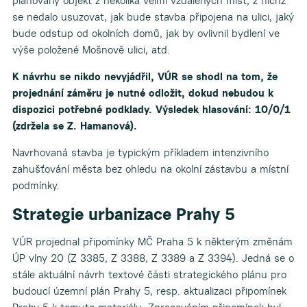
plánovaný objekt z několika velmi vzdálených míst, z nichž
se nedalo usuzovat, jak bude stavba připojena na ulici, jaký
bude odstup od okolních domů, jak by ovlivnil bydlení ve
výše položené Mošnově ulici, atd.
K návrhu se nikdo nevyjádřil, VÚR se shodl na tom, že
projednání záměru je nutné odložit, dokud nebudou k
dispozici potřebné podklady. Výsledek hlasování: 10/0/1
(zdržela se Z. Hamanová).
Navrhovaná stavba je typickým příkladem intenzivního
zahušťování města bez ohledu na okolní zástavbu a místní
podmínky.
Strategie urbanizace Prahy 5
VÚR projednal připomínky MČ Praha 5 k některým změnám
ÚP vlny 20 (Z 3385, Z 3388, Z 3389 a Z 3394). Jedná se o
stále aktuální návrh textové části strategického plánu pro
budoucí územní plán Prahy 5, resp. aktualizaci připomínek