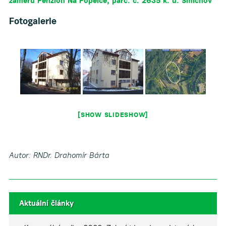
záměru Penzion Na Popelce, parc. č. 2635 k. ú. Smíchov
Fotogalerie
[SHOW SLIDESHOW]
Autor: RNDr. Drahomír Bárta
Aktuální články