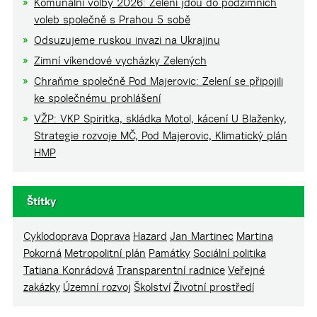
Komunální volby 2026: Zelení jdou do podzimních
voleb společně s Prahou 5 sobě
Odsuzujeme ruskou invazi na Ukrajinu
Zimní víkendové vycházky Zelených
Chraňme společně Pod Majerovic: Zelení se připojili
ke společnému prohlášení
VŽP: VKP Spiritka, skládka Motol, kácení U Blaženky,
Strategie rozvoje MČ, Pod Majerovic, Klimatický plán
HMP
Štítky
Cyklodoprava
Doprava
Hazard
Jan Martinec
Martina
Pokorná
Metropolitní plán
Památky
Sociální politika
Tatiana Konrádová
Transparentní radnice
Veřejné
zakázky
Územní rozvoj
Školství
Životní prostředí