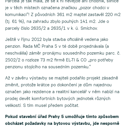
Parcela je tak malá, že se k ní nevejde ani chodník, silnice
je v těch místech označena značkou „pozor chodci v
komunikaci“! Z původních 361 m2 majitel zastavěl 220 m2
(tj. 61 %), na zahradu zbylo pouhých 141 m2. Jde o
parcely číslo 2635/2 a 2635/1 v k. ú. Smíchov.
Ještě v říjnu 2012 byla stavba oficiálně vedena jako
penzion. Rada MČ Praha 5 v té době projednávala (a
neschválila) záměr pronájmu sousedního pozemku parc. č.
2502/2 o rozloze 73 m2 firmě EL-TI & CO „pro potřeby
penzionu stojícího na sousedním pozemku.“
Až v závěru výstavby se majiteli podařilo projekt zásadně
změnit, protože krátce po dokončení je dům najednou
označen jako rezidence a realitní kancelář v něm nabízí na
prodej devět komfortních bytových jednotek různých
velikostí. S tím musel předem počítat.
Pokud stavební úřad Prahy 5 umožňuje tímto způsobem
obcházet požadavky na bytovou výstavbu, jde nesporně