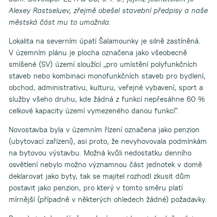
Alexey Rastseluev, zřejmě obešel stavební předpisy a naše
městská část mu to umožnila.
Lokalita na severním úpatí Šalamounky je silně zastíněná.
V územním plánu je plocha označena jako všeobecně
smíšené (SV) území sloužící „pro umístění polyfunkčních
staveb nebo kombinaci monofunkčních staveb pro bydlení,
obchod, administrativu, kulturu, veřejné vybavení, sport a
služby všeho druhu, kde žádná z funkcí nepřesáhne 60 %
celkové kapacity území vymezeného danou funkcí“.
Novostavba byla v územním řízení označena jako penzion
(ubytovací zařízení), asi proto, že nevyhovovala podmínkám
na bytovou výstavbu. Možná kvůli nedostatku denního
osvětlení nebylo možno významnou část jednotek v domě
deklarovat jako byty, tak se majitel rozhodl zkusit dům
postavit jako penzion, pro který v tomto směru platí
mírnější (případně v některých ohledech žádné) požadavky.