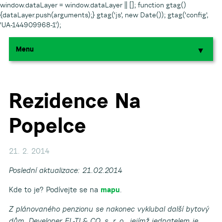
window.dataLayer = window.dataLayer || []; function gtag()
{dataLayer.push(arguments);} gtag('js', new Date()); gtag('config',
'UA-144909968-1');
Menu
▼
▼
▼
Rezidence Na
Popelce
▼
▼
21. 2. 2014
Poslední aktualizace: 21.02.2014
Kde to je? Podívejte se na
mapu
.
Z plánovaného penzionu se nakonec vyklubal další bytový
▼
dům. Developer EL-TI & CO, s. r. o., jejímž jednatelem je