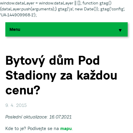
window.dataLayer = window.dataLayer || []; function gtag()
{dataLayer.push(arguments);} gtag('js', new Date()); gtag('config',
'UA-144909968-1');
Menu
▼
▼
▼
Bytový dům Pod
Stadiony za každou
▼
cenu?
▼
9. 4. 2015
Poslední aktualizace: 16.07.2021
▼
Kde to je? Podívejte se na
mapu
.