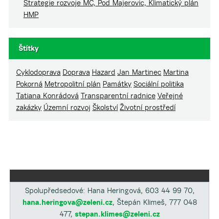
Strategie rozvoje MČ, Pod Majerovic, Klimatický plán
HMP
Štítky
Cyklodoprava
Doprava
Hazard
Jan Martinec
Martina
Pokorná
Metropolitní plán
Památky
Sociální politika
Tatiana Konrádová
Transparentní radnice
Veřejné
zakázky
Územní rozvoj
Školství
Životní prostředí
Spolupředsedové: Hana Heringová, 603 44 99 70,
hana.heringova@zeleni.cz
, Štepán Klimeš, 777 048
477,
stepan.klimes@zeleni.cz