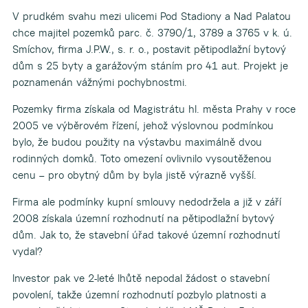
V prudkém svahu mezi ulicemi Pod Stadiony a Nad Palatou
chce majitel pozemků parc. č. 3790/1, 3789 a 3765 v k. ú.
Smíchov, firma J.P.W., s. r. o., postavit pětipodlažní bytový
dům s 25 byty a garážovým stáním pro 41 aut. Projekt je
poznamenán vážnými pochybnostmi.
Pozemky firma získala od Magistrátu hl. města Prahy v roce
2005 ve výběrovém řízení, jehož výslovnou podmínkou
bylo, že budou použity na výstavbu maximálně dvou
rodinných domků. Toto omezení ovlivnilo vysoutěženou
cenu – pro obytný dům by byla jistě výrazně vyšší.
Firma ale podmínky kupní smlouvy nedodržela a již v září
2008 získala územní rozhodnutí na pětipodlažní bytový
dům. Jak to, že stavební úřad takové územní rozhodnutí
vydal?
Investor pak ve 2-leté lhůtě nepodal žádost o stavební
povolení, takže územní rozhodnutí pozbylo platnosti a