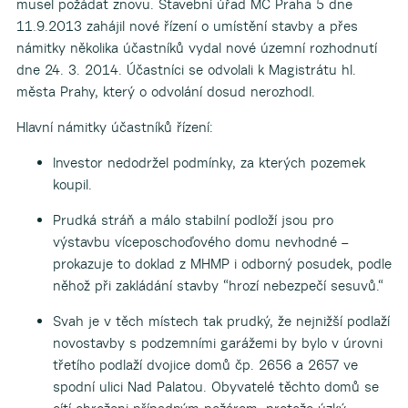
musel požádat znovu. Stavební úřad MČ Praha 5 dne
11.9.2013 zahájil nové řízení o umístění stavby a přes
námitky několika účastníků vydal nové územní rozhodnutí
dne 24. 3. 2014. Účastníci se odvolali k Magistrátu hl.
města Prahy, který o odvolání dosud nerozhodl.
Hlavní námitky účastníků řízení:
Investor nedodržel podmínky, za kterých pozemek
koupil.
Prudká stráň a málo stabilní podloží jsou pro
výstavbu víceposchoďového domu nevhodné –
prokazuje to doklad z MHMP i odborný posudek, podle
něhož při zakládání stavby “hrozí nebezpečí sesuvů.“
Svah je v těch místech tak prudký, že nejnižší podlaží
novostavby s podzemními garážemi by bylo v úrovni
třetího podlaží dvojice domů čp. 2656 a 2657 ve
spodní ulici Nad Palatou. Obyvatelé těchto domů se