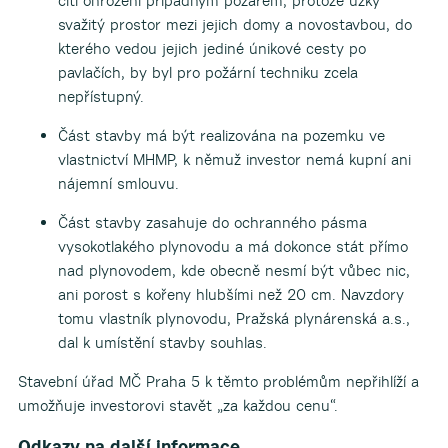
cítí ohroženi případným požárem, protože úzký
svažitý prostor mezi jejich domy a novostavbou, do
kterého vedou jejich jediné únikové cesty po
pavlačích, by byl pro požární techniku zcela
nepřístupný.
Část stavby má být realizována na pozemku ve
vlastnictví MHMP, k němuž investor nemá kupní ani
nájemní smlouvu.
Část stavby zasahuje do ochranného pásma
vysokotlakého plynovodu a má dokonce stát přímo
nad plynovodem, kde obecně nesmí být vůbec nic,
ani porost s kořeny hlubšími než 20 cm. Navzdory
tomu vlastník plynovodu, Pražská plynárenská a.s.,
dal k umístění stavby souhlas.
Stavební úřad MČ Praha 5 k těmto problémům nepřihlíží a
umožňuje investorovi stavět „za každou cenu“.
Odkazy na další informace